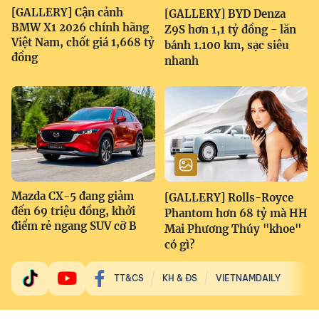
[GALLERY] Cận cảnh
[GALLERY] BYD Denza
BMW X1 2026 chính hãng
Z9S hơn 1,1 tỷ đồng - lăn
Việt Nam, chốt giá 1,668 tỷ
bánh 1.100 km, sạc siêu
đồng
nhanh
Mazda CX-5 đang giảm
[GALLERY] Rolls-Royce
đến 69 triệu đồng, khởi
Phantom hơn 68 tỷ mà HH
điểm rẻ ngang SUV cỡ B
Mai Phương Thúy "khoe"
có gì?
TT&CS
KH & ĐS
VIETNAMDAILY