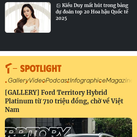
Kiều Duy mất hút trong bảng
dự đoán top 20 Hoa hậu Quốc tế
2025
SPOTLIGHT
Gallery
Video
Podcast
Infographic
eMagazine
[GALLERY] Ford Territory Hybrid
Platinum từ 710 triệu đồng, chờ về Việt
Nam