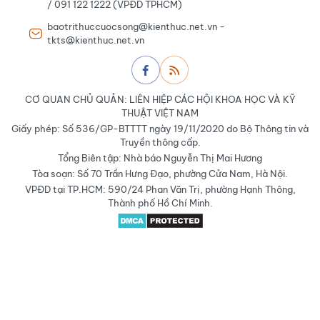
/ 091 122 1222 (VPĐD TPHCM)
baotrithuccuocsong@kienthuc.net.vn -
tkts@kienthuc.net.vn
CƠ QUAN CHỦ QUẢN: LIÊN HIỆP CÁC HỘI KHOA HỌC VÀ KỸ
THUẬT VIỆT NAM
Giấy phép: Số 536/GP-BTTTT ngày 19/11/2020 do Bộ Thông tin và
Truyền thông cấp.
Tổng Biên tập: Nhà báo Nguyễn Thị Mai Hương
Tòa soạn: Số 70 Trần Hưng Đạo, phường Cửa Nam, Hà Nội.
VPĐD tại TP.HCM: 590/24 Phan Văn Trị, phường Hạnh Thông,
Thành phố Hồ Chí Minh.