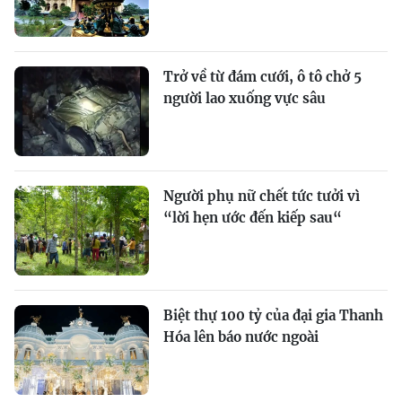
Trở về từ đám cưới, ô tô chở 5
người lao xuống vực sâu
Người phụ nữ chết tức tưởi vì
“lời hẹn ước đến kiếp sau“
Biệt thự 100 tỷ của đại gia Thanh
Hóa lên báo nước ngoài