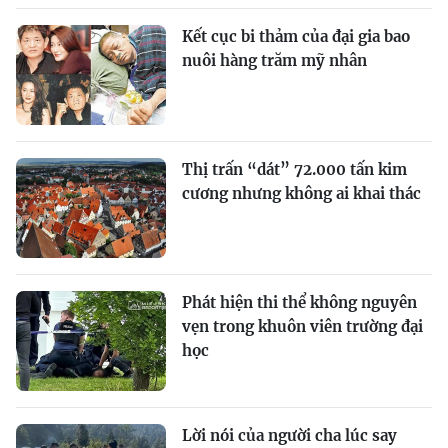
Kết cục bi thảm của đại gia bao
nuôi hàng trăm mỹ nhân
Thị trấn “dát” 72.000 tấn kim
cương nhưng không ai khai thác
Phát hiện thi thể không nguyên
vẹn trong khuôn viên trường đại
học
Lời nói của người cha lúc say