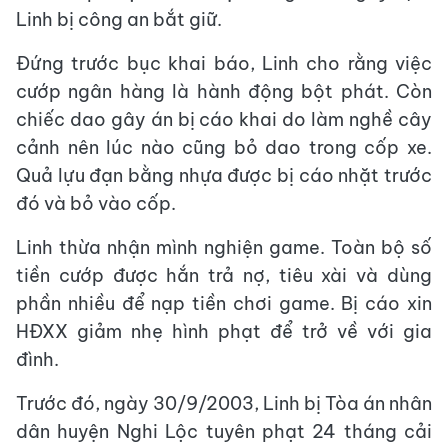
Linh bị công an bắt giữ.
Đứng trước bục khai báo, Linh cho rằng việc
cướp ngân hàng là hành động bột phát. Còn
chiếc dao gây án bị cáo khai do làm nghề cây
cảnh nên lúc nào cũng bỏ dao trong cốp xe.
Quả lựu đạn bằng nhựa được bị cáo nhặt trước
đó và bỏ vào cốp.
Linh thừa nhận mình nghiện game. Toàn bộ số
tiền cướp được hắn trả nợ, tiêu xài và dùng
phần nhiều để nạp tiền chơi game. Bị cáo xin
HĐXX giảm nhẹ hình phạt để trở về với gia
đình.
Trước đó, ngày 30/9/2003, Linh bị Tòa án nhân
dân huyện Nghi Lộc tuyên phạt 24 tháng cải