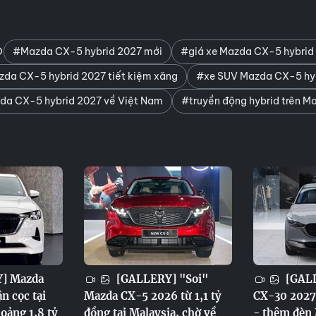
#Mazda CX-5 hybrid 2027 mới
#giá xe Mazda CX-5 hybrid
da CX-5 hybrid 2027 tiết kiệm xăng
#xe SUV Mazda CX-5 hy
a CX-5 hybrid 2027 về Việt Nam
#truyền động hybrid trên 
] Mazda
[GALLERY] "Soi"
[GALL
n cọc tại
Mazda CX-5 2026 từ 1,1 tỷ
CX-30 2027
oảng 1,8 tỷ
đồng tại Malaysia, chờ về
- thêm đèn 