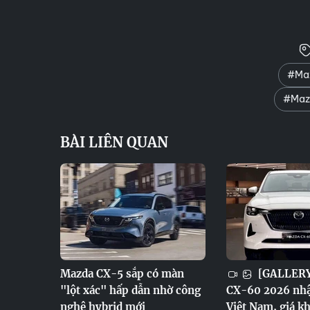
#Maz
#Mazd
BÀI LIÊN QUAN
Mazda CX-5 sắp có màn
[GALLERY
"lột xác" hấp dẫn nhờ công
CX-60 2026 nhậ
nghệ hybrid mới
Việt Nam, giá kh