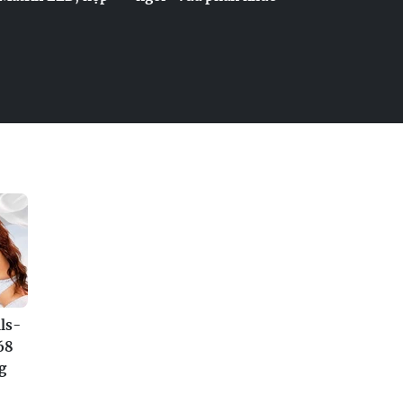
ls-
68
g