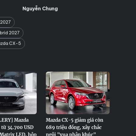
Nguyễn Chung
 2027
brid 2027
Mazda CX-5
ERY] Mazda
Mazda CX-5 giảm giá còn
 từ 34.700 USD
689 triệu đồng, xây chắc
Matrix LED, hộp
ngôi "vua phân khúc"