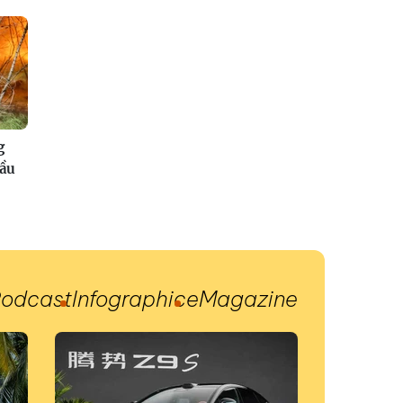
g
đầu
odcast
Infographic
eMagazine