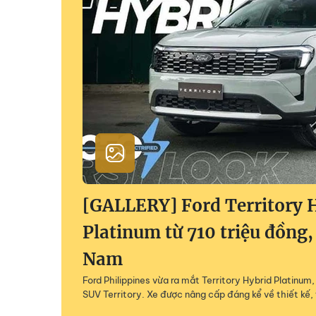
[GALLERY] Ford Territory 
Platinum từ 710 triệu đồng,
Nam
Ford Philippines vừa ra mắt Territory Hybrid Platinu
SUV Territory. Xe được nâng cấp đáng kể về thiết kế, 