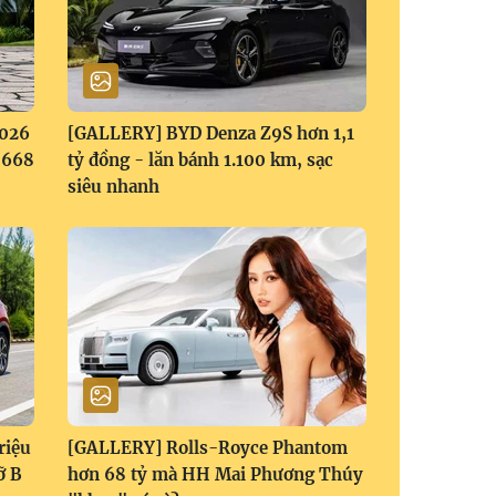
2026
[GALLERY] BYD Denza Z9S hơn 1,1
1,668
tỷ đồng - lăn bánh 1.100 km, sạc
siêu nhanh
riệu
[GALLERY] Rolls-Royce Phantom
ỡ B
hơn 68 tỷ mà HH Mai Phương Thúy