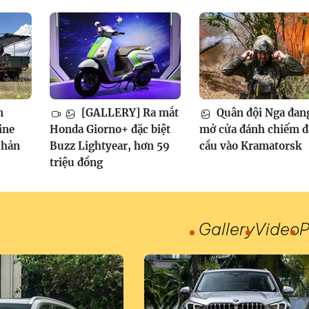
m
[GALLERY] Ra mắt
Quân đội Nga đan
ine
Honda Giorno+ đặc biệt
mở cửa đánh chiếm 
phản
Buzz Lightyear, hơn 59
cầu vào Kramatorsk
triệu đồng
Gallery
Video
P