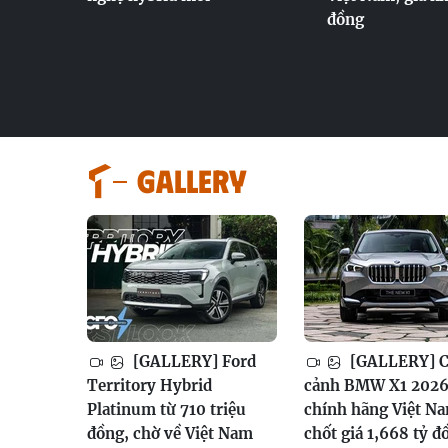
đồng
GALLERY
[GALLERY] Ford
[GALLERY] 
Territory Hybrid
cảnh BMW X1 202
Platinum từ 710 triệu
chính hãng Việt N
đồng, chờ về Việt Nam
chốt giá 1,668 tỷ đ