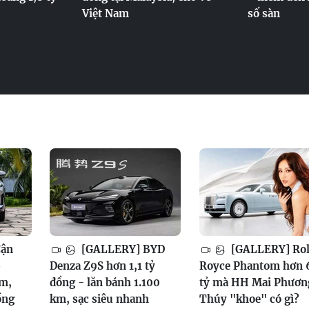
Việt Nam
số sàn
Cận
[GALLERY] BYD
[GALLERY] Rol
6
Denza Z9S hơn 1,1 tỷ
Royce Phantom hơn 
am,
đồng - lăn bánh 1.100
tỷ mà HH Mai Phươn
ồng
km, sạc siêu nhanh
Thúy "khoe" có gì?