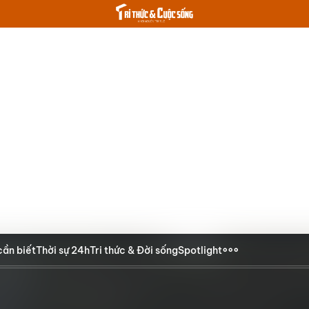
cần biết
Thời sự 24h
Tri thức & Đời sống
Spotlight