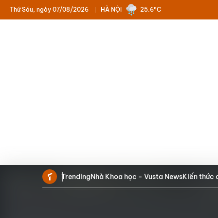
Thứ Sáu, ngày 07/08/2026
HÀ NỘI
25.6°C
Trending
Nhà Khoa học - Vusta News
Kiến thức 