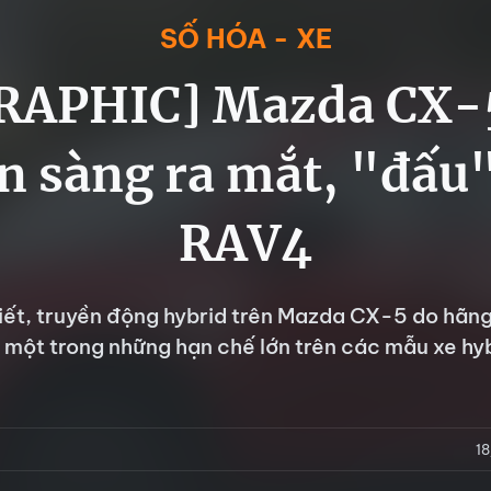
SỐ HÓA - XE
RAPHIC] Mazda CX-5
n sàng ra mắt, "đấu
RAV4
ết, truyền động hybrid trên Mazda CX-5 do hãng 
t một trong những hạn chế lớn trên các mẫu xe hyb
1