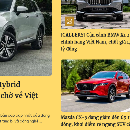
[GALLERY] Cận cảnh BMW X1 
chính hãng Việt Nam, chốt giá 
tỷ đồng
Hybrid
 chờ về Việt
m, bản cao cấp nhất của dòng
Mazda CX-5 đang giảm đến 69 t
trang bị và công nghệ...
đồng, khởi điểm rẻ ngang SUV c