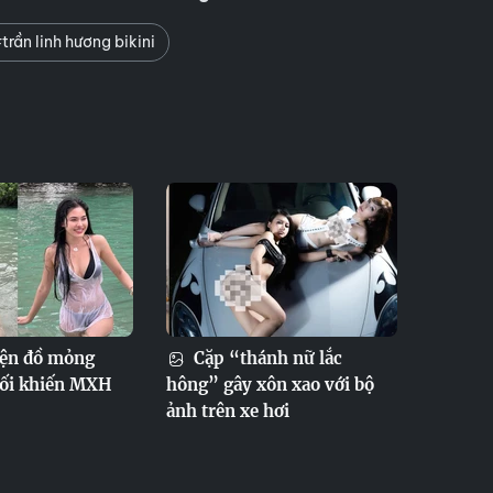
trần linh hương bikini
iện đồ mỏng
Cặp “thánh nữ lắc
uối khiến MXH
hông” gây xôn xao với bộ
ảnh trên xe hơi