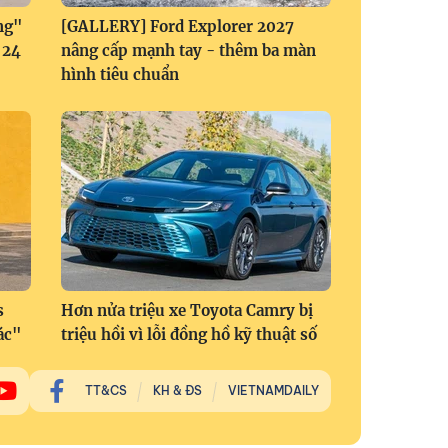
ng"
[GALLERY] Ford Explorer 2027
 24
nâng cấp mạnh tay - thêm ba màn
hình tiêu chuẩn
s
Hơn nửa triệu xe Toyota Camry bị
ác"
triệu hồi vì lỗi đồng hồ kỹ thuật số
TT&CS
KH & ĐS
VIETNAMDAILY