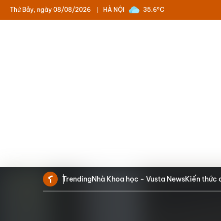
Thứ Bảy, ngày 08/08/2026
HÀ NỘI
35.6°C
Trending
Nhà Khoa học - Vusta News
Kiến thức 