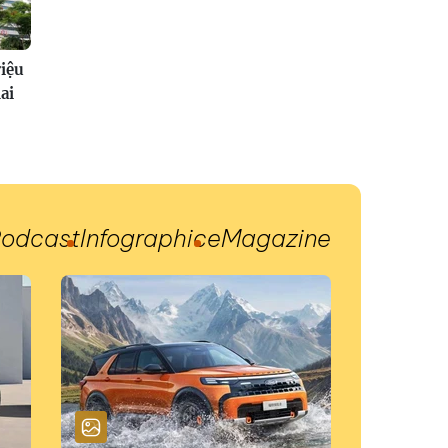
riệu
ai
odcast
Infographic
eMagazine