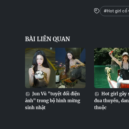
#Hot girl cổ 
BÀI LIÊN QUAN
Jun Vũ "tuyệt đối điện
Hot girl gây s
ảnh" trong bộ hình mừng
đua thuyền, dan
sinh nhật
thuộc