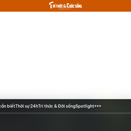
cần biết
Thời sự 24h
Tri thức & Đời sống
Spotlight