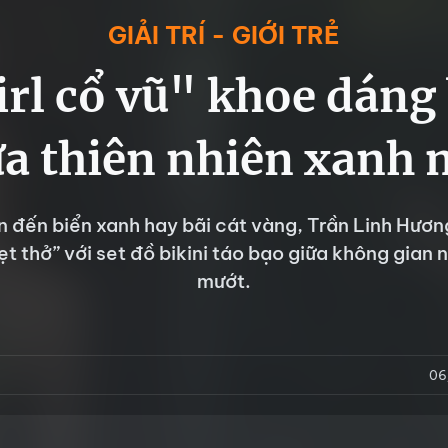
GIẢI TRÍ - GIỚI TRẺ
irl cổ vũ" khoe dáng 
ữa thiên nhiên xanh 
 đến biển xanh hay bãi cát vàng, Trần Linh Hươn
t thở” với set đồ bikini táo bạo giữa không gian 
mướt.
06