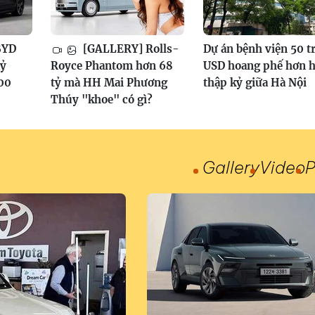
BYD
[GALLERY] Rolls-
Dự án bệnh viện 50 t
tỷ
Royce Phantom hơn 68
USD hoang phế hơn h
100
tỷ mà HH Mai Phương
thập kỷ giữa Hà Nội
Thúy "khoe" có gì?
Gallery
Video
P