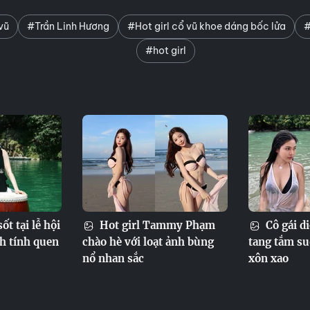
vũ
#Trần Linh Hương
#Hot girl cổ vũ khoe dáng bốc lửa
#
#hot girl
ốt tại lễ hội
Hot girl Tammy Phạm
Cô gái d
h tính quen
chào hè với loạt ảnh bùng
tang tắm s
nổ nhan sắc
xôn xao