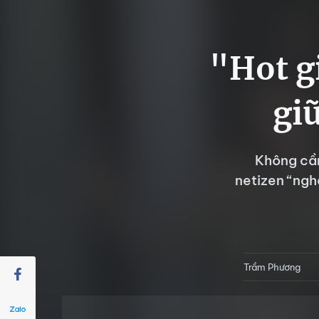
"Hot g
gi
Không cần
netizen “nghẹ
Trầm Phương