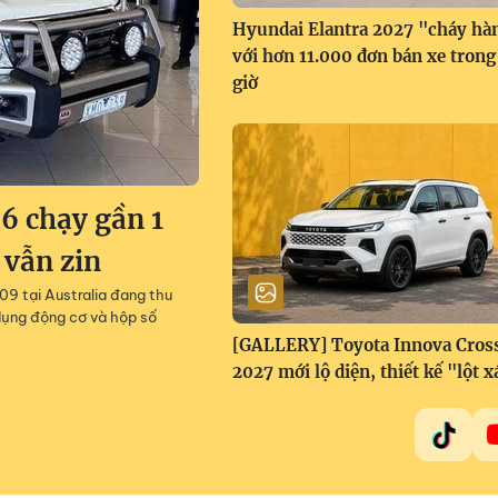
Hyundai Elantra 2027 "cháy hà
với hơn 11.000 đơn bán xe trong
giờ
6 chạy gần 1
 vẫn zin
9 tại Australia đang thu
dụng động cơ và hộp số
[GALLERY] Toyota Innova Cros
2027 mới lộ diện, thiết kế "lột x