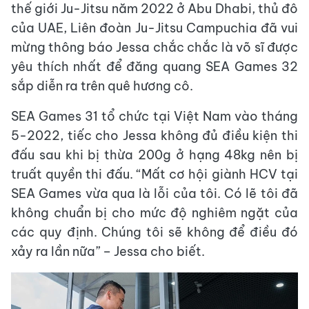
thế giới Ju-Jitsu năm 2022 ở Abu Dhabi, thủ đô
của UAE, Liên đoàn Ju-Jitsu Campuchia đã vui
mừng thông báo Jessa chắc chắc là võ sĩ được
yêu thích nhất để đăng quang SEA Games 32
sắp diễn ra trên quê hương cô.
SEA Games 31 tổ chức tại Việt Nam vào tháng
5-2022, tiếc cho Jessa không đủ điều kiện thi
đấu sau khi bị thừa 200g ở hạng 48kg nên bị
truất quyền thi đấu. “Mất cơ hội giành HCV tại
SEA Games vừa qua là lỗi của tôi. Có lẽ tôi đã
không chuẩn bị cho mức độ nghiêm ngặt của
các quy định. Chúng tôi sẽ không để điều đó
xảy ra lần nữa” – Jessa cho biết.