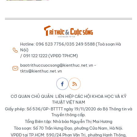
Hotline: 096 523 7756/035 249 5588 (Toà soạn Hà
Nội)
/ 091 122 1222 (VPĐD TPHCM)
baotrithuccuocsong@kienthuc.net.vn -
tkts@kienthuc.net.vn
CƠ QUAN CHỦ QUẢN: LIÊN HIỆP CÁC HỘI KHOA HỌC VÀ KỸ
THUẬT VIỆT NAM
Giấy phép: Số 536/GP-BTTTT ngày 19/11/2020 do Bộ Thông tin và
Truyền thông cấp.
Tổng Biên tập: Nhà báo Nguyễn Thị Mai Hương
Tòa soạn: Số 70 Trần Hưng Đạo, phường Cửa Nam, Hà Nội.
VPĐD tại TP.HCM: 590/24 Phan Văn Trị, phường Hạnh Thông,