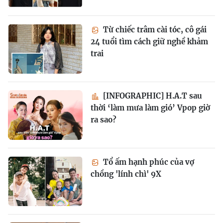
Từ chiếc trâm cài tóc, cô gái
24 tuổi tìm cách giữ nghề khảm
trai
[INFOGRAPHIC] H.A.T sau
thời ‘làm mưa làm gió’ Vpop giờ
ra sao?
Tổ ấm hạnh phúc của vợ
chồng 'lính chì' 9X