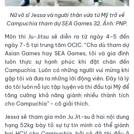
Nữ võ sĩ Jessa và người thân vừa từ Mỹ trở về
Campuchia tham dự SEA Games 32. Ảnh: PNP.
Môn thi Ju-Jitsu sẽ diễn ra từ ngày 4-5 đến
ngày 7-5 tại trung tâm OCIC. “Cho dù tham dự
Asian Games hay SEA Games, tôi và gia đình
luôn thực sự hạnh phúc khi đặt chân đến
Campuchia. Luôn có những người vui mừng khi
gặp tôi và đưa ra những lời động viên. Đây là lý
do tôi luôn nỗ lực tập luyện và thi đấu tại Mỹ để
tăng cường khả năng giành nhiều thành tích
cho Campuchia” - cô giải thích.
Jessa sẽ tham gia môn Ju Jit-su ở hai nội dung
hạng 52kg bày tỏ sự tự tin mình có thể giành
hai
HCV cho Campuchia
, bởi cô đã thi đấu ở