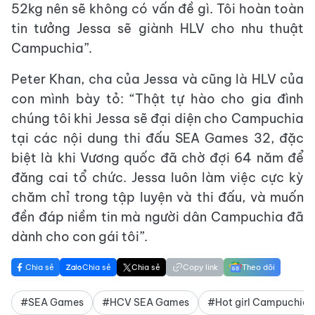
52kg nên sẽ không có vấn đề gì. Tôi hoàn toàn
tin tưởng Jessa sẽ giành HLV cho nhu thuật
Campuchia”.
Peter Khan, cha của Jessa và cũng là HLV của
con mình bày tỏ: “Thật tự hào cho gia đình
chúng tôi khi Jessa sẽ đại diện cho Campuchia
tại các nội dung thi đấu SEA Games 32, đặc
biệt là khi Vương quốc đã chờ đợi 64 năm để
đăng cai tổ chức. Jessa luôn làm việc cực kỳ
chăm chỉ trong tập luyện và thi đấu, và muốn
đền đáp niềm tin mà người dân Campuchia đã
dành cho con gái tôi”.
Chia sẻ
Chia sẻ
Chia sẻ
Copy link
Theo dõi
#SEA Games
#HCV SEA Games
#Hot girl Campuchia