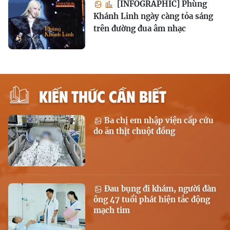
[INFOGRAPHIC] Phùng
Khánh Linh ngày càng tỏa sáng
trên đường đua âm nhạc
KIẾN THỨC CẦN BIẾT
Ba chị em nhập viện cấp cứu
do ăn thịt chuột đồng
Đau bụng đi khám, người đàn
ông 47 tuổi phát hiện tắc động
mạch tim