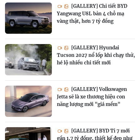
[GALLERY] Chi tiết BYD
Yangwang U8L bản 4 chỗ mạ
vàng thật, hơn 7 tỷ đồng
[GALLERY] Hyundai
Tucson 2027 nổ lốp khi chạy thử,
hé lộ nhiều chi tiết mới
[GALLERY] Volkswagen
Jetta sẽ là xe thương hiệu con
năng lượng mới "giá mềm"
[GALLERY] BYD Ti 7 mới
gần 1,7 tỷ đồng, thiết kế đẹp như