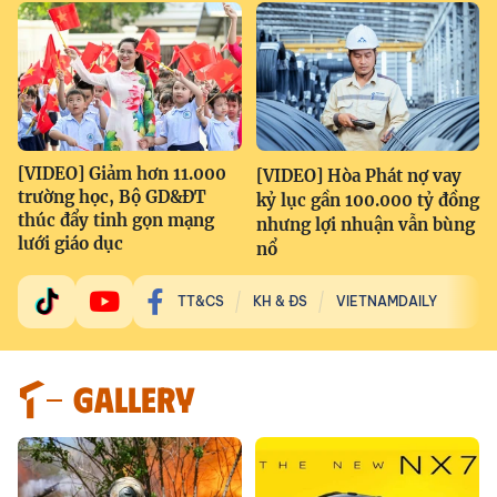
[VIDEO] Giảm hơn 11.000
[VIDEO] Hòa Phát nợ vay
trường học, Bộ GD&ĐT
kỷ lục gần 100.000 tỷ đồng
thúc đẩy tinh gọn mạng
nhưng lợi nhuận vẫn bùng
lưới giáo dục
nổ
TT&CS
KH & ĐS
VIETNAMDAILY
GALLERY