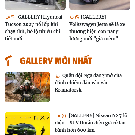
[GALLERY] Hyundai
[GALLERY]
Tucson 2027 nổ lốp khi
Volkswagen Jetta sẽ là xe
chạy thử, hé lộ nhiều chi
thương hiệu con năng
tiết mới
lượng mới "giá mềm"
GALLERY MỚI NHẤT
Quân đội Nga đang mở cửa
đánh chiếm đầu cầu vào
Kramatorsk
[GALLERY] Nissan NX7 lộ
diện - SUV thuần điện giá rẻ lăn
bánh hơn 600 km