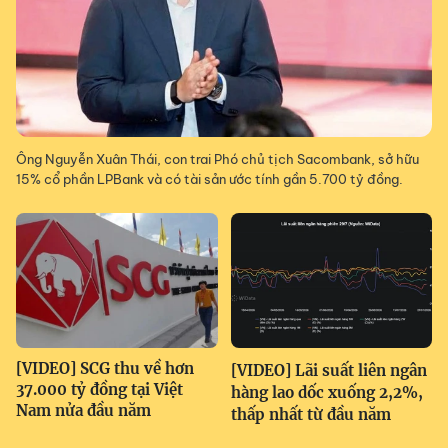
Ông Nguyễn Xuân Thái, con trai Phó chủ tịch Sacombank, sở hữu
15% cổ phần LPBank và có tài sản ước tính gần 5.700 tỷ đồng.
[VIDEO] SCG thu về hơn
[VIDEO] Lãi suất liên ngân
37.000 tỷ đồng tại Việt
hàng lao dốc xuống 2,2%,
Nam nửa đầu năm
thấp nhất từ đầu năm