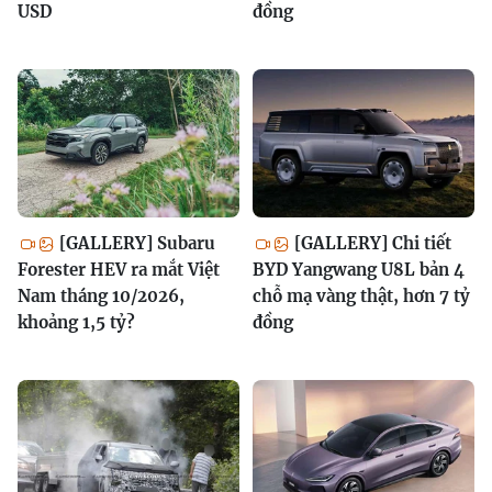
USD
đồng
[GALLERY] Subaru
[GALLERY] Chi tiết
Forester HEV ra mắt Việt
BYD Yangwang U8L bản 4
Nam tháng 10/2026,
chỗ mạ vàng thật, hơn 7 tỷ
khoảng 1,5 tỷ?
đồng