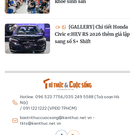
khỏe sinh sản
[GALLERY] Chi tiết Honda
Civic e:HEV RS 2026 thêm giả lập
sang số S+ Shift
Hotline: 096 523 7756/035 249 5588 (Toà soạn Hà
Nội)
/ 091 122 1222 (VPĐD TPHCM)
baotrithuccuocsong@kienthuc.net.vn -
tkts@kienthuc.net.vn