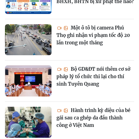
BHXH, BHTN bị xử phạt thế nào?
Một ô tô bị camera Phú
Thọ ghi nhận vi phạm tốc độ 20
lần trong một tháng
Bộ GD&ĐT nói thêm cơ sở
pháp lý tổ chức thi lại cho thí
sinh Tuyên Quang
Hành trình kỳ diệu của bé
gái sau ca ghép da đầu thành
công ở Việt Nam