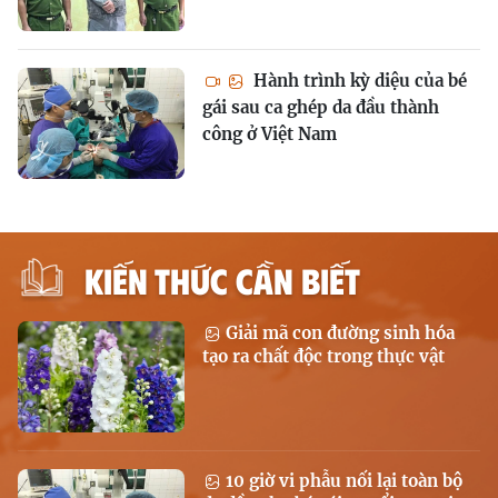
Hành trình kỳ diệu của bé
gái sau ca ghép da đầu thành
công ở Việt Nam
KIẾN THỨC CẦN BIẾT
Giải mã con đường sinh hóa
tạo ra chất độc trong thực vật
10 giờ vi phẫu nối lại toàn bộ