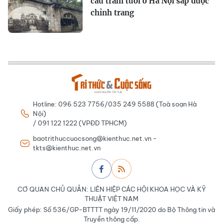
cầu trăm tuổi ở Hà Nội sắp được
chỉnh trang
Hotline: 096 523 7756/035 249 5588 (Toà soạn Hà
Nội)
/ 091 122 1222 (VPĐD TPHCM)
baotrithuccuocsong@kienthuc.net.vn -
tkts@kienthuc.net.vn
CƠ QUAN CHỦ QUẢN: LIÊN HIỆP CÁC HỘI KHOA HỌC VÀ KỸ
THUẬT VIỆT NAM
Giấy phép: Số 536/GP-BTTTT ngày 19/11/2020 do Bộ Thông tin và
Truyền thông cấp.