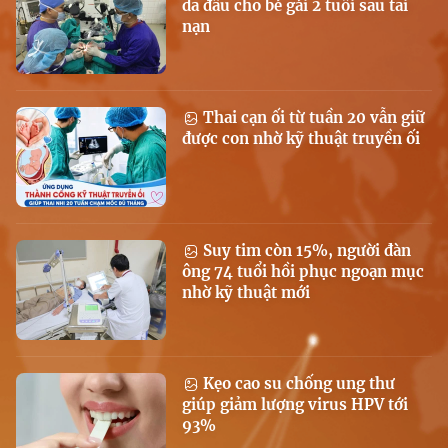
da đầu cho bé gái 2 tuổi sau tai
nạn
Thai cạn ối từ tuần 20 vẫn giữ
được con nhờ kỹ thuật truyền ối
Suy tim còn 15%, người đàn
ông 74 tuổi hồi phục ngoạn mục
nhờ kỹ thuật mới
Kẹo cao su chống ung thư
giúp giảm lượng virus HPV tới
93%