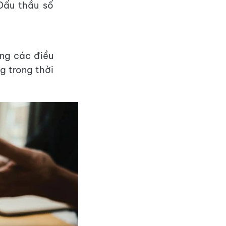
Đấu thầu số
ong các điều
g trong thời