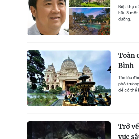
Biệt thự c
hữu 3 mặt 
dưỡng.
Toàn c
Bình
Tòa lâu đà
phô trương
để có thể 
Trở về
vực sâ