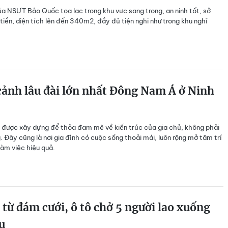
ủa NSƯT Bảo Quốc tọa lạc trong khu vực sang trọng, an ninh tốt, sở
tiền, diện tích lên đến 340m2, đầy đủ tiện nghi như trong khu nghỉ
ảnh lâu đài lớn nhất Đông Nam Á ở Ninh
i được xây dựng để thỏa đam mê về kiến trúc của gia chủ, không phải
. Đây cũng là nơi gia đình có cuộc sống thoải mái, luôn rộng mở tâm trí
làm việc hiệu quả.
 từ đám cưới, ô tô chở 5 người lao xuống
u