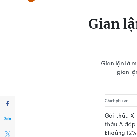
Gian lậ
Gian lận là 
gian lậ
Chinhphu.vn
Gói thầu X 
thầu A đáp 
khoảng 12% 