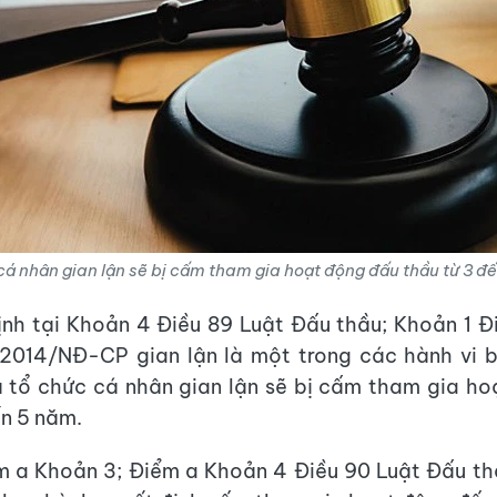
cá nhân gian lận sẽ bị cấm tham gia hoạt động đấu thầu từ 3 đ
nh tại Khoản 4 Điều 89 Luật Đấu thầu; Khoản 1 Đ
/2014/NĐ-CP gian lận là một trong các hành vi b
 tổ chức cá nhân gian lận sẽ bị cấm tham gia h
ến 5 năm.
 a Khoản 3; Điểm a Khoản 4 Điều 90 Luật Đấu th