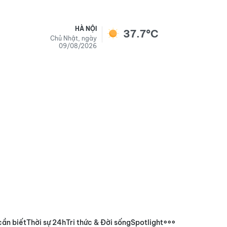
HÀ NỘI
37.7°C
Chủ Nhật, ngày
09/08/2026
cần biết
Thời sự 24h
Tri thức & Đời sống
Spotlight