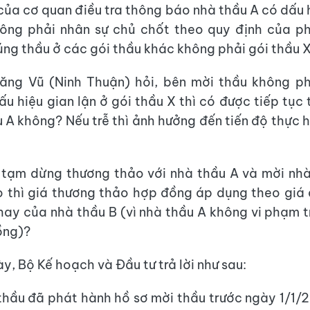
của cơ quan điều tra thông báo nhà thầu A có dấu h
hông phải nhân sự chủ chốt theo quy định của ph
úng thầu ở các gói thầu khác không phải gói thầu X
ăng Vũ (Ninh Thuận) hỏi, bên mời thầu không ph
ấu hiệu gian lận ở gói thầu X thì có được tiếp tục
u A không? Nếu trễ thì ảnh hưởng đến tiến độ thực h
 tạm dừng thương thảo với nhà thầu A và mời nhà
 thì giá thương thảo hợp đồng áp dụng theo giá
hay của nhà thầu B (vì nhà thầu A không vi phạm 
ồng)?
y, Bộ Kế hoạch và Đầu tư trả lời như sau:
 thầu đã phát hành hồ sơ mời thầu trước ngày 1/1/2