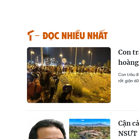
Đọc nhiều nhất
Con tr
hoàng
Con trâu đ
rất giận d
Cận cả
NSƯT 