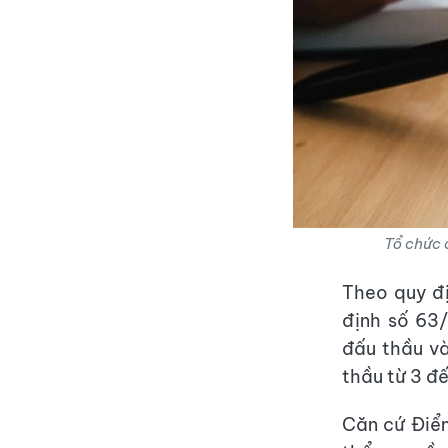
Tổ chức 
Theo quy đị
định số 63
đấu thầu và
thầu từ 3 đ
Căn cứ Điểm