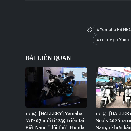
#Yamaha RS NEO 
#xe tay ga Yama
BÀI LIÊN QUAN
[GALLERY] Yamaha
[GALLERY
MT-07 mới từ 239 triệu tại
Neo's 2026 ra m
Việt Nam, "đối thủ" Honda
Nam, rẻ hơn bản 