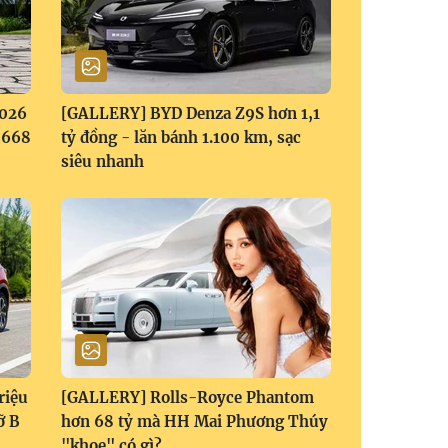
2026
[GALLERY] BYD Denza Z9S hơn 1,1
1,668
tỷ đồng - lăn bánh 1.100 km, sạc
siêu nhanh
riệu
[GALLERY] Rolls-Royce Phantom
ỡ B
hơn 68 tỷ mà HH Mai Phương Thúy
"khoe" có gì?