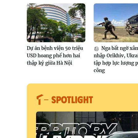
Dự án bệnh viện 50 triệu
Nga bất ngờ xâ
USD hoang phế hơn hai
nhập Orikhiv, Ukra
thập kỷ giữa Hà Nội
tập hợp lực lượng 
công
SPOTLIGHT