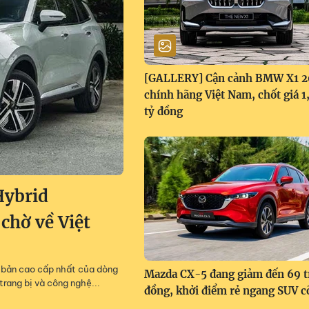
[GALLERY] Cận cảnh BMW X1 
chính hãng Việt Nam, chốt giá 
tỷ đồng
Hybrid
 chờ về Việt
m, bản cao cấp nhất của dòng
Mazda CX-5 đang giảm đến 69 t
trang bị và công nghệ...
đồng, khởi điểm rẻ ngang SUV c