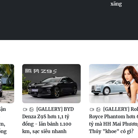
xăng
Cận
[GALLERY] BYD
[GALLERY] Rol
6
Denza Z9S hơn 1,1 tỷ
Royce Phantom hơn 
am,
đồng - lăn bánh 1.100
tỷ mà HH Mai Phươn
ồng
km, sạc siêu nhanh
Thúy "khoe" có gì?