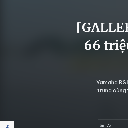
[GALLER
66 tri
Yamaha RS N
trung cùng 
Tâm Võ