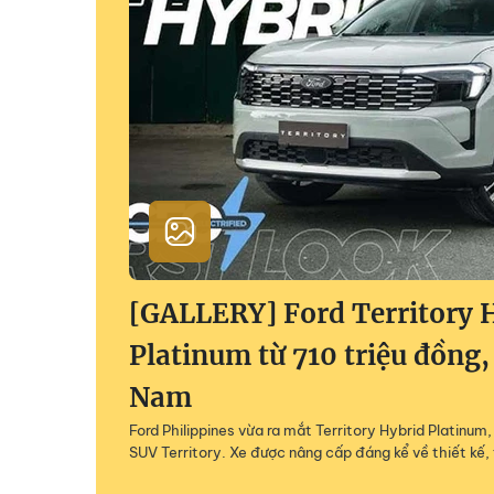
[GALLERY] Ford Territory 
Platinum từ 710 triệu đồng,
Nam
Ford Philippines vừa ra mắt Territory Hybrid Platinu
SUV Territory. Xe được nâng cấp đáng kể về thiết kế, 