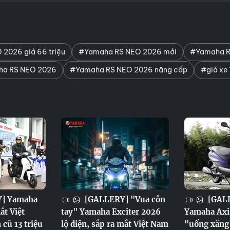
2026 giá 66 triệu
#Yamaha RS NEO 2026 mới
#Yamaha R
ha RS NEO 2026
#Yamaha RS NEO 2026 nâng cấp
#giá xe
] Yamaha
[GALLERY] "Vua côn
[GALL
ắt Việt
tay" Yamaha Exciter 2026
Yamaha Axis
cũ 13 triệu
lộ diện, sắp ra mắt Việt Nam
"uống xăng"