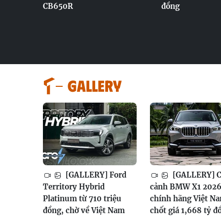
CB650R
đồng
GALLERY
[GALLERY] Ford
[GALLERY] 
Territory Hybrid
cảnh BMW X1 202
Platinum từ 710 triệu
chính hãng Việt N
đồng, chờ về Việt Nam
chốt giá 1,668 tỷ đ