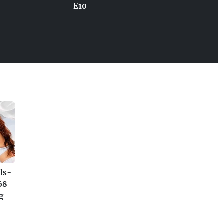
E10
ls-
68
g