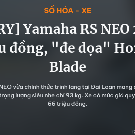
SỐ HÓA - XE
Y] Yamaha RS NEO 
ệu đồng, "đe dọa" Ho
Blade
EO vừa chính thức trình làng tại Đài Loan mang 
trọng lượng siêu nhẹ chỉ 93 kg. Xe có mức giá qu
66 triệu đồng.
1