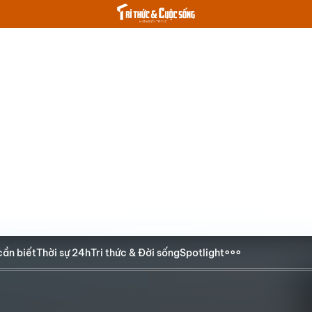
cần biết
Thời sự 24h
Tri thức & Đời sống
Spotlight