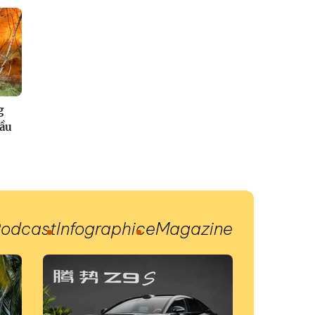
g
đầu
odcast
Infographic
eMagazine