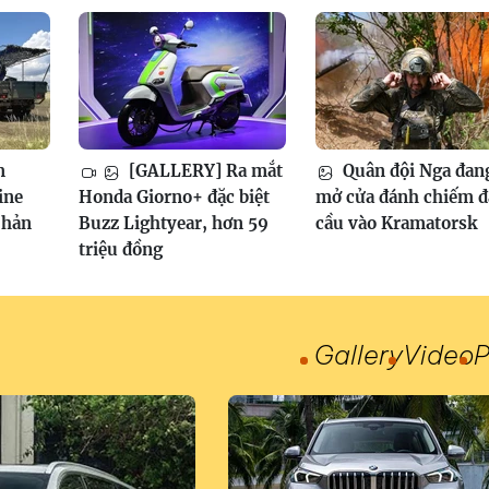
m
[GALLERY] Ra mắt
Quân đội Nga đan
ine
Honda Giorno+ đặc biệt
mở cửa đánh chiếm 
phản
Buzz Lightyear, hơn 59
cầu vào Kramatorsk
triệu đồng
Gallery
Video
P