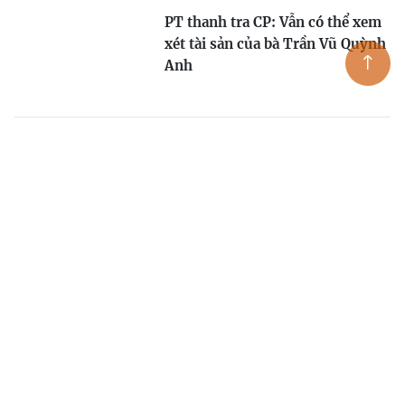
PT thanh tra CP: Vẫn có thể xem
xét tài sản của bà Trần Vũ Quỳnh
Anh
Trách nhiệm của ông Ngô Văn
Tuấn bổ nhiệm bà Trần Vũ
Quỳnh Anh như thế nào?
ĐBQH đề nghị Trung ương vào
cuộc vụ Trần Vũ Quỳnh Anh
Sở Xây dựng Thanh Hóa bác việc
giải trình bổ nhiệm bà Trần Vũ