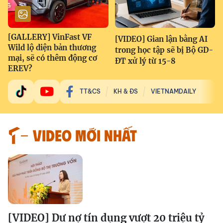
[GALLERY] VinFast VF
[VIDEO] Gian lận bằng AI
Wild lộ diện bản thương
trong học tập sẽ bị Bộ GD-
mại, sẽ có thêm động cơ
ĐT xử lý từ 15-8
EREV?
TT&CS
KH & ĐS
VIETNAMDAILY
VIDEO MỚI NHẤT
[VIDEO] Dư nợ tín dụng vượt 20 triệu tỷ