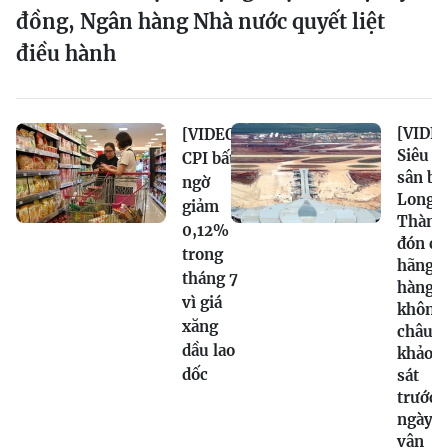
đồng, Ngân hàng Nhà nước quyết liệt
điều hành
[VIDEO
[VIDEO]
Siêu
CPI bất
sân ba
ngờ
Long
giảm
Thành
0,12%
đón cá
trong
hãng
tháng 7
hàng
vì giá
không
xăng
châu Á
dầu lao
khảo
dốc
sát
trước
ngày
vận