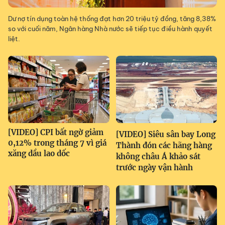
Dư nợ tín dụng toàn hệ thống đạt hơn 20 triệu tỷ đồng, tăng 8,38%
so với cuối năm, Ngân hàng Nhà nước sẽ tiếp tục điều hành quyết
liệt.
[VIDEO] CPI bất ngờ giảm
[VIDEO] Siêu sân bay Long
0,12% trong tháng 7 vì giá
Thành đón các hãng hàng
xăng dầu lao dốc
không châu Á khảo sát
trước ngày vận hành