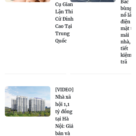
Bắc
Cụ Gian
bùng
Lận Thi
nổ lắp
Cử Đỉnh
điện
Cao Tại
mặt tr
Trung
mái
Quốc
nhà,
tiết
kiệm
tră
[VIDEO]
Nhà xã
hội 1,1
tỷ đồng
tại Hà
Nội: Giá
bán và