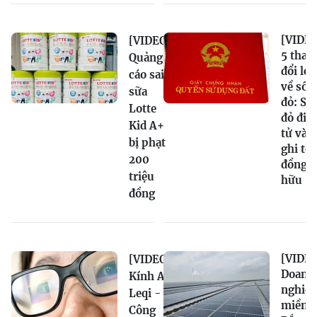
[VIDEO
[VIDEO]
5 thay
Quảng
đổi lớn
cáo sai
về sổ
sữa
đỏ: Sổ
Lotte
đỏ điệ
Kid A+
tử và
bị phạt
ghi tê
200
đồng s
triệu
hữu
đồng
[VIDEO
[VIDEO]
Doanh
Kính AI
nghiệ
Leqi -
miền
Công