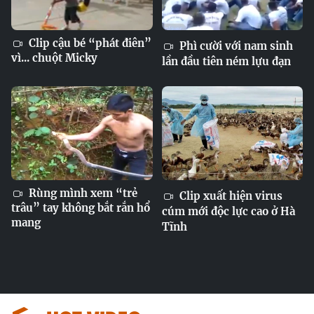
Clip cậu bé “phát điên”
Phì cười với nam sinh
vì... chuột Micky
lần đầu tiên ném lựu đạn
Rùng mình xem “trẻ
Clip xuất hiện virus
trâu” tay không bắt rắn hổ
cúm mới độc lực cao ở Hà
mang
Tĩnh