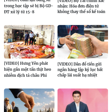
[VIDEO] Bộ Tài chính xác
trong học tập sẽ bị Bộ GD-
nhận: Hóa đơn điện tử
không thay thế sổ kế toán
ĐT xử lý từ 15-8
[VIDEO] Hưng Yên phát
[VIDEO] Dân đổ tiền gửi
hiện gần một tấn thịt heo
ngân hàng lập kỷ lục bất
chấp lãi suất hạ nhiệt
nhiễm dịch tả châu Phi