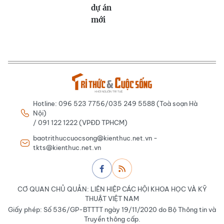
dự án
mới
Hotline: 096 523 7756/035 249 5588 (Toà soạn Hà
Nội)
/ 091 122 1222 (VPĐD TPHCM)
baotrithuccuocsong@kienthuc.net.vn -
tkts@kienthuc.net.vn
CƠ QUAN CHỦ QUẢN: LIÊN HIỆP CÁC HỘI KHOA HỌC VÀ KỸ
THUẬT VIỆT NAM
Giấy phép: Số 536/GP-BTTTT ngày 19/11/2020 do Bộ Thông tin và
Truyền thông cấp.