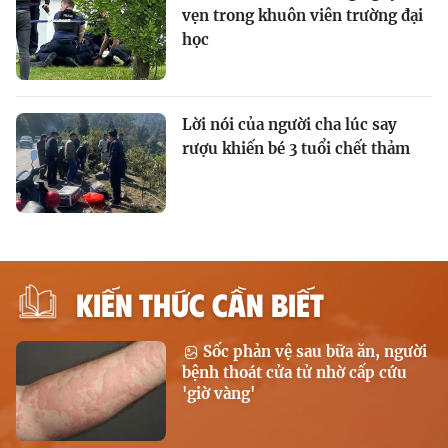
vẹn trong khuôn viên trường đại
học
Lời nói của người cha lúc say
rượu khiến bé 3 tuổi chết thảm
KIẾN THỨC CẦN BIẾT
Sốc phản vệ sau bữa ăn, người
bệnh thoát cửa tử nhờ cấp cứu
'giờ vàng'