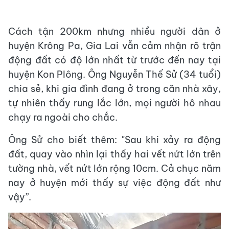
Cách tận 200km nhưng nhiều người dân ở
huyện Krông Pa, Gia Lai vẫn cảm nhận rõ trận
động đất có độ lớn nhất từ trước đến nay tại
huyện Kon Plông. Ông Nguyễn Thế Sử (34 tuổi)
chia sẻ, khi gia đình đang ở trong căn nhà xây,
tự nhiên thấy rung lắc lớn, mọi người hô nhau
chạy ra ngoài cho chắc.
Ông Sử cho biết thêm: "Sau khi xảy ra động
đất, quay vào nhìn lại thấy hai vết nứt lớn trên
tường nhà, vết nứt lớn rộng 10cm. Cả chục năm
nay ở huyện mới thấy sự việc động đất như
vậy”.