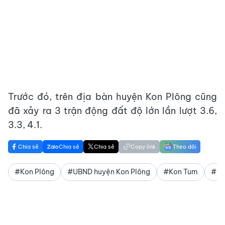
Trước đó, trên địa bàn huyện Kon Plông cũng
đã xảy ra 3 trận động đất độ lớn lần lượt 3.6,
3.3, 4.1.
Chia sẻ
Chia sẻ
Chia sẻ
Copy link
Theo dõi
#Kon Plông
#UBND huyện Kon Plông
#Kon Tum
#Bã