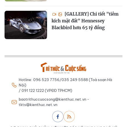
[GALLERY] Chi tiết "tiêm
kích mặt đất" Hennessey
Blackbird hơn 65 tỷ đồng
Hotline: 096 523 7756/035 249 5588 (Toà soạn Hà
Nội)
/ 091 122 1222 (VPĐD TPHCM)
baotrithuccuocsong@kienthuc.net.vn -
tkts@kienthuc.net.vn