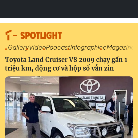
SPOTLIGHT
Gallery
Video
Podcast
Infographic
eMagazine
Toyota Land Cruiser V8 2009 chạy gần 1
triệu km, động cơ và hộp số vẫn zin