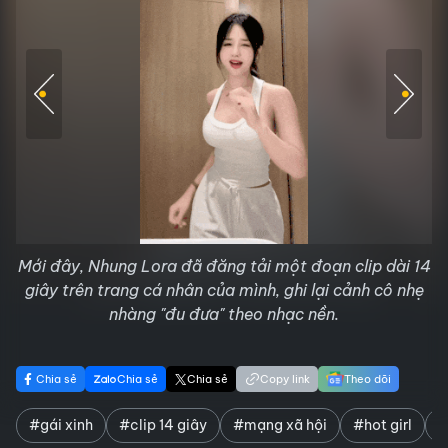
Mới đây, Nhung Lora đã đăng tải một đoạn clip dài 14
giây trên trang cá nhân của mình, ghi lại cảnh cô nhẹ
nhàng "đu đưa" theo nhạc nền.
Chia sẻ
Chia sẻ
Chia sẻ
Copy link
Theo dõi
#gái xinh
#clip 14 giây
#mạng xã hội
#hot girl
#