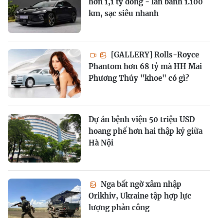
hơn 1,1 tỷ đồng - lăn bánh 1.100
km, sạc siêu nhanh
[GALLERY] Rolls-Royce
Phantom hơn 68 tỷ mà HH Mai
Phương Thúy "khoe" có gì?
Dự án bệnh viện 50 triệu USD
hoang phế hơn hai thập kỷ giữa
Hà Nội
Nga bất ngờ xâm nhập
Orikhiv, Ukraine tập hợp lực
lượng phản công