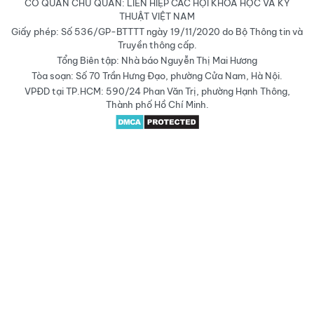
CƠ QUAN CHỦ QUẢN: LIÊN HIỆP CÁC HỘI KHOA HỌC VÀ KỸ
THUẬT VIỆT NAM
Giấy phép: Số 536/GP-BTTTT ngày 19/11/2020 do Bộ Thông tin và
Truyền thông cấp.
Tổng Biên tập: Nhà báo Nguyễn Thị Mai Hương
Tòa soạn: Số 70 Trần Hưng Đạo, phường Cửa Nam, Hà Nội.
VPĐD tại TP.HCM: 590/24 Phan Văn Trị, phường Hạnh Thông,
Thành phố Hồ Chí Minh.