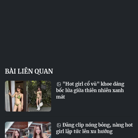
BÀI LIÊN QUAN
"Hot girl cổ vũ" khoe dáng
bốc lửa giữa thiên nhiên xanh
mát
Đăng clip nóng bỏng, nàng hot
girl lập tức lên xu hướng