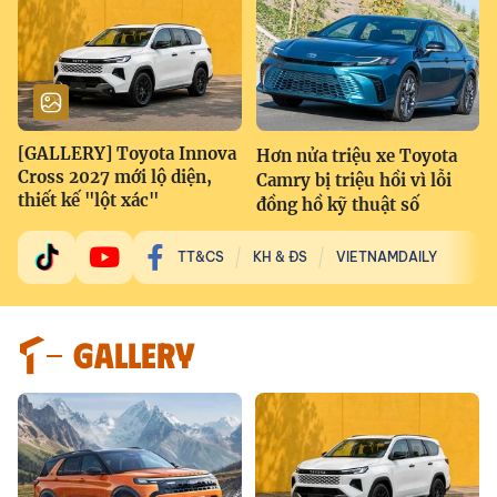
[GALLERY] Toyota Innova
Hơn nửa triệu xe Toyota
Cross 2027 mới lộ diện,
Camry bị triệu hồi vì lỗi
thiết kế "lột xác"
đồng hồ kỹ thuật số
TT&CS
KH & ĐS
VIETNAMDAILY
GALLERY