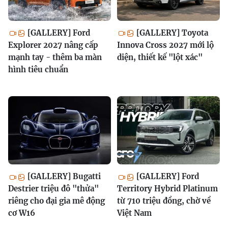
[GALLERY] Ford
[GALLERY] Toyota
Explorer 2027 nâng cấp
Innova Cross 2027 mới lộ
mạnh tay - thêm ba màn
diện, thiết kế "lột xác"
hình tiêu chuẩn
[GALLERY] Bugatti
[GALLERY] Ford
Destrier triệu đô "thửa"
Territory Hybrid Platinum
riêng cho đại gia mê động
từ 710 triệu đồng, chờ về
cơ W16
Việt Nam