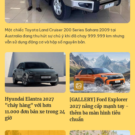
Một chiếc Toyota Land Cruiser 200 Series Sahara 2009 tại
Australia đang thu hút sự chú ý khi đã chạy 999.999 km nhưng
vẫn sử dụng động cơ và hộp số nguyên bản.
Hyundai Elantra 2027
[GALLERY] Ford Explorer
"cháy hàng" với hơn
2027 nâng cấp mạnh tay -
11.000 đơn bán xe trong 24
thêm ba màn hình tiêu
giờ
chuẩn