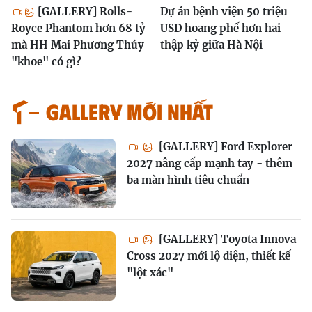
[GALLERY] Rolls-
Dự án bệnh viện 50 triệu
Royce Phantom hơn 68 tỷ
USD hoang phế hơn hai
mà HH Mai Phương Thúy
thập kỷ giữa Hà Nội
"khoe" có gì?
GALLERY MỚI NHẤT
[GALLERY] Ford Explorer
2027 nâng cấp mạnh tay - thêm
ba màn hình tiêu chuẩn
[GALLERY] Toyota Innova
Cross 2027 mới lộ diện, thiết kế
"lột xác"