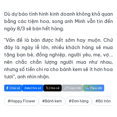
Dù dự báo tình hình kinh doanh không khả quan
bằng các tiệm hoa, song anh Minh vẫn tin đến
ngày 8/3 sẽ bán hết hàng.
"Vấn đề là bán được hết sớm hay muộn. Chứ
đây là ngày lễ lớn, nhiều khách hàng sẽ mua
tặng bạn bè, đồng nghiệp, người yêu, mẹ, vợ...
nên chắc chắn lượng người mua như nhau,
nhưng số tiền chi ra cho bánh kem sẽ ít hơn hoa
tươi", anh nhìn nhận.
Chia sẻ
Chia sẻ
Chia sẻ
Copy link
Theo dõi
#Happy Flower
#Bánh kem
#Đơn hàng
#Bó tròn