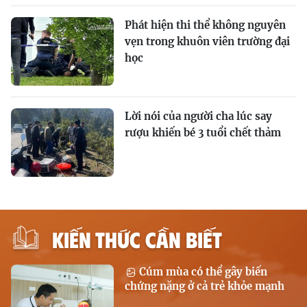
Phát hiện thi thể không nguyên
vẹn trong khuôn viên trường đại
học
Lời nói của người cha lúc say
rượu khiến bé 3 tuổi chết thảm
KIẾN THỨC CẦN BIẾT
Cúm mùa có thể gây biến
chứng nặng ở cả trẻ khỏe mạnh