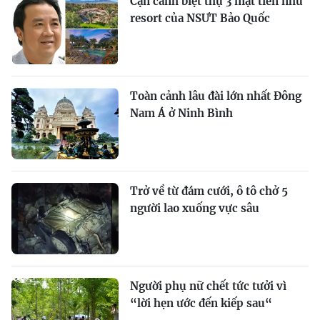
Cận cảnh biệt thự 3 mặt tiền như
resort của NSƯT Bảo Quốc
Toàn cảnh lâu đài lớn nhất Đông
Nam Á ở Ninh Bình
Trở về từ đám cưới, ô tô chở 5
người lao xuống vực sâu
Người phụ nữ chết tức tưởi vì
“lời hẹn ước đến kiếp sau“