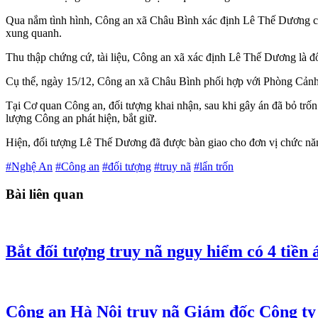
Qua nắm tình hình, Công an xã Châu Bình xác định Lê Thế Dương có m
xung quanh.
Thu thập chứng cứ, tài liệu, Công an xã xác định Lê Thế Dương là đố
Cụ thể, ngày 15/12, Công an xã Châu Bình phối hợp với Phòng Cảnh sá
Tại Cơ quan Công an, đối tượng khai nhận, sau khi gây án đã bỏ trốn 
lượng Công an phát hiện, bắt giữ.
Hiện, đối tượng Lê Thế Dương đã được bàn giao cho đơn vị chức nă
#Nghệ An
#Công an
#đối tượng
#truy nã
#lẩn trốn
Bài liên quan
Bắt đối tượng truy nã nguy hiểm có 4 tiền 
Công an Hà Nội truy nã Giám đốc Công ty