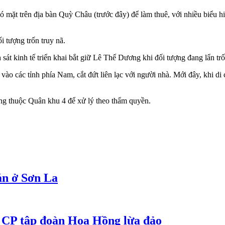
ặt trên địa bàn Quỳ Châu (trước đây) để làm thuê, với nhiều biểu hiệ
i tượng trốn truy nã.
t kinh tế triển khai bắt giữ Lê Thế Dương khi đối tượng đang lẩn trố
vào các tỉnh phía Nam, cắt đứt liên lạc với người nhà. Mới đây, khi di
ng thuộc Quân khu 4 để xử lý theo thẩm quyền.
án ở Sơn La
 CP tập đoàn Hoa Hồng lừa đảo