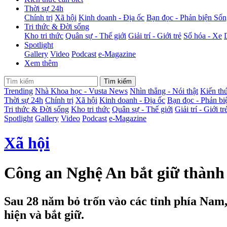
Thời sự 24h
Chính trị
Xã hội
Kinh doanh - Địa ốc
Bạn đọc - Phản biện
Sốn
Tri thức & Đời sống
Kho tri thức
Quân sự - Thế giới
Giải trí - Giới trẻ
Số hóa - Xe
Spotlight
Gallery
Video
Podcast
e-Magazine
Xem thêm
Tìm kiếm
Trending
Nhà Khoa học - Vusta News
Nhìn thẳng - Nói thật
Kiến thứ
Thời sự 24h
Chính trị
Xã hội
Kinh doanh - Địa ốc
Bạn đọc - Phản b
Tri thức & Đời sống
Kho tri thức
Quân sự - Thế giới
Giải trí - Giới tr
Spotlight
Gallery
Video
Podcast
e-Magazine
Xã hội
Công an Nghệ An bắt giữ thành 
Sau 28 năm bỏ trốn vào các tỉnh phía Nam,
hiện và bắt giữ.