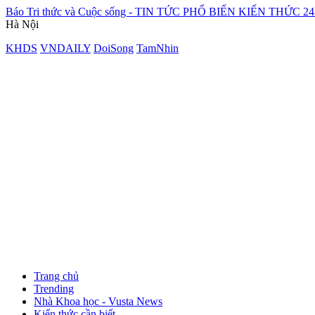
Báo Tri thức và Cuộc sống - TIN TỨC PHỔ BIẾN KIẾN THỨC 2
Hà Nội
KHDS
VNDAILY
DoiSong
TamNhin
Trang chủ
Trending
Nhà Khoa học - Vusta News
Kiến thức cần biết