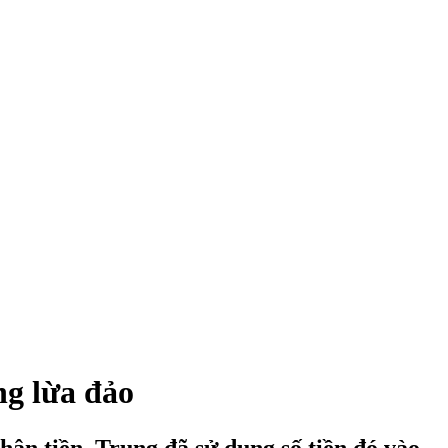
g lừa đảo
hận tiền, Trung đã sử dụng số tiền đó vào