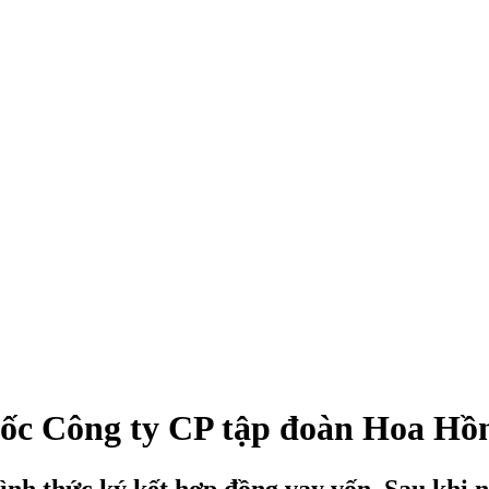
ốc Công ty CP tập đoàn Hoa Hồn
ình thức ký kết hợp đồng vay vốn. Sau khi n