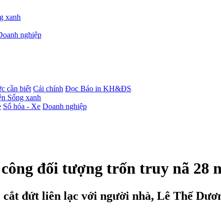
g xanh
Doanh nghiệp
c cần biết
Cải chính
Đọc Báo in KH&ĐS
iện
Sống xanh
ẻ
Số hóa - Xe
Doanh nghiệp
công đối tượng trốn truy nã 28
 cắt đứt liên lạc với người nhà, Lê Thế Dư