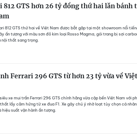
i 812 GTS hơn 26 tỷ đồng thứ hai lăn bánh t
Nam
ari 812 GTS thứ hai về Việt Nam được bắt gặp tại một showroom nổi tiến
y ấn tượng với màu sơn đỏ kim loại Rosso Magma, gói trang bị sợi carbo
 nội thất sang trọng.
nh Ferrari 296 GTS từ hơn 23 tỷ vừa về Việ
siêu xe mui trần Ferrari 296 GTS chính hãng vừa cập bến Việt Nam với ph
thất lấy cảm hứng từ xe đua F1. Xe gây chú ý nhờ loạt tùy chọn cá nhâ
 hiệu suất vận hành ấn tượng.