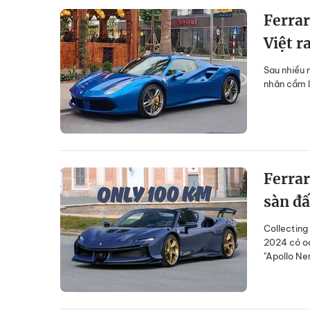
Ferrar
Việt r
Sau nhiều 
nhân cầm lá
Ferrar
sàn đấ
Collecting
2024 có od
"Apollo Ner