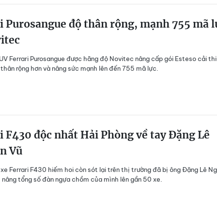
i Purosangue độ thân rộng, mạnh 755 mã l
itec
UV Ferrari Purosangue được hãng độ Novitec nâng cấp gói Esteso cải th
 thân rộng hơn và nâng sức mạnh lên đến 755 mã lực.
i F430 độc nhất Hải Phòng về tay Đặng Lê
n Vũ
 xe Ferrari F430 hiếm hoi còn sót lại trên thị trường đã bị ông Đặng Lê N
 nâng tổng số đàn ngựa chồm của mình lên gần 50 xe.