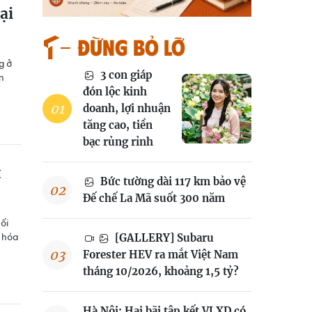
ại
Đừng bỏ lỡ
g ở
3 con giáp
n
đón lộc kinh
doanh, lợi nhuận
tăng cao, tiền
bạc rủng rỉnh
t
Bức tường dài 117 km bảo vệ
Đế chế La Mã suốt 300 năm
ối
n hóa
[GALLERY] Subaru
Forester HEV ra mắt Việt Nam
tháng 10/2026, khoảng 1,5 tỷ?
Hà Nội: Hai bãi tập kết VLXD có