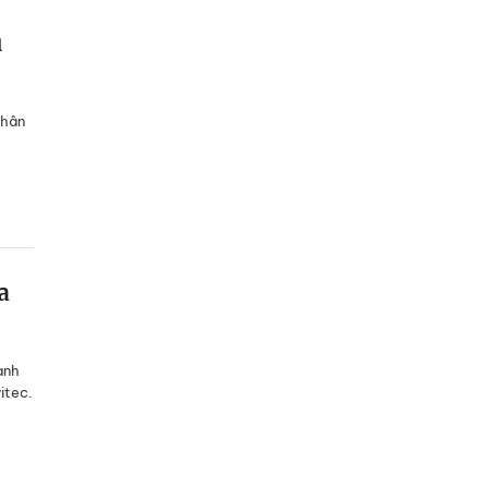
u
nhân
a
ành
itec.