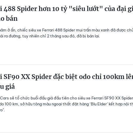
i 488 Spider hơn 10 tỷ "siêu lướt" của đại g
ao bán
năm ở ẩn, chiếc siêu xe Ferrari 488 Spider mui trần màu xanh đã được ch
i ra đường, tuy nhiên chỉ 2 tháng sau đó, đã bị bán lại.
i SF90 XX Spider đặc biệt odo chỉ 100km lê
u giá
 Cars sẽ tổ chức buổi đấu giá đầu tiên cho siêu xe Ferrari SF90 XX Spider
o 100 km, sở hữu tông màu ngoại thất đặt hàng ‘Blu Elder’ kết hợp nội t
o".