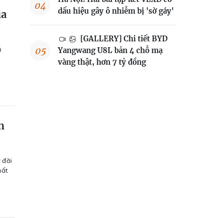
dấu hiệu gây ô nhiễm bị 'sờ gáy'
ia
[GALLERY] Chi tiết BYD
ủ
Yangwang U8L bản 4 chỗ mạ
vàng thật, hơn 7 tỷ đồng
n
 đời
hất