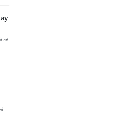
tay
ất có
vì