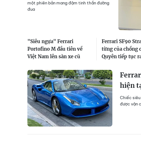
một phiên bản mang đậm tinh thần đường
đua
"Siêu ngựa" Ferrari
Ferrari SF90 Str
Portofino M đầu tiên về
từng của chồng 
Việt Nam lên sàn xe cũ
Quyên tiếp tục r
Ferrar
hiện t
Chiếc siêu
được vận c