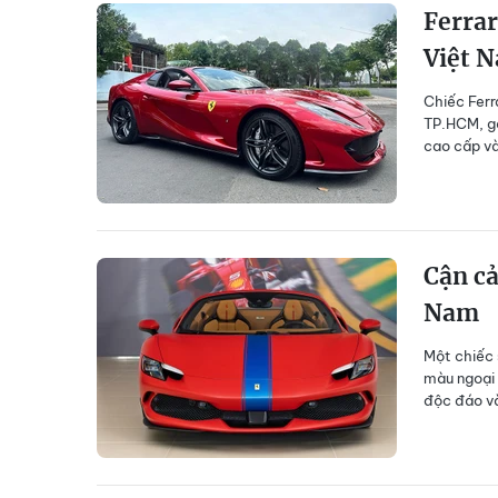
Ferrar
Việt 
Chiếc Ferr
TP.HCM, gâ
cao cấp và
Cận cả
Nam
Một chiếc 
màu ngoại 
độc đáo và