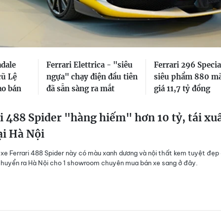
adale
Ferrari Elettrica - "siêu
Ferrari 296 Specia
cũ Lệ
ngựa" chạy điện đầu tiên
siêu phẩm 880 mã
ao bán
đã sẵn sàng ra mắt
giá 11,7 tỷ đồng
i 488 Spider "hàng hiếm" hơn 10 tỷ, tái xu
ại Hà Nội
 xe Ferrari 488 Spider này có màu xanh dương và nội thất kem tuyệt đẹp
huyển ra Hà Nội cho 1 showroom chuyên mua bán xe sang ở đây.