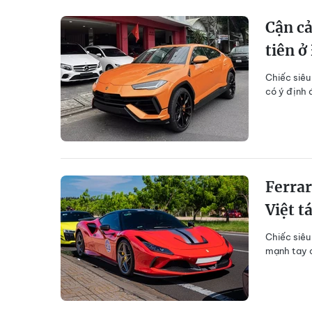
Cận cả
tiên ở
Chiếc siêu
có ý định 
Ferrar
Việt t
Chiếc siêu
mạnh tay c