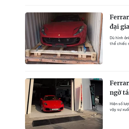
Ferrar
đại gi
Dù hình ản
thể chiếc 
Ferrar
ngờ tá
Hiện số lư
vậy sự xuấ