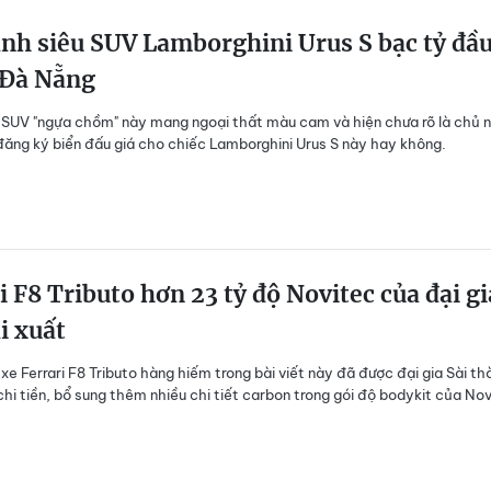
nh siêu SUV Lamborghini Urus S bạc tỷ đầ
 Đà Nẵng
 SUV "ngựa chồm" này mang ngoại thất màu cam và hiện chưa rõ là chủ 
đăng ký biển đấu giá cho chiếc Lamborghini Urus S này hay không.
i F8 Tributo hơn 23 tỷ độ Novitec của đại gi
ái xuất
 xe Ferrari F8 Tributo hàng hiếm trong bài viết này đã được đại gia Sài th
hi tiền, bổ sung thêm nhiều chi tiết carbon trong gói độ bodykit của Nov