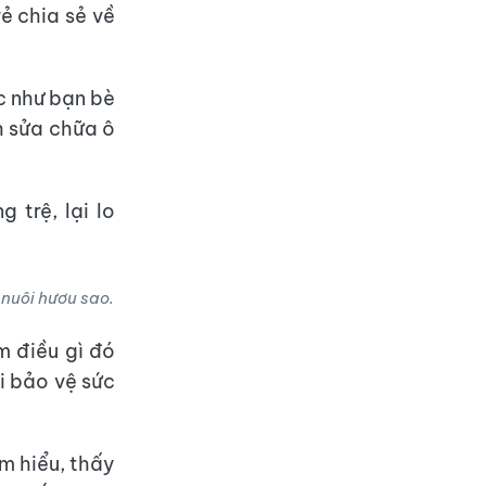
vẻ chia sẻ về
c như bạn bè
h sửa chữa ô
 trệ, lại lo
 nuôi hươu sao.
m điều gì đó
i bảo vệ sức
ìm hiểu, thấy