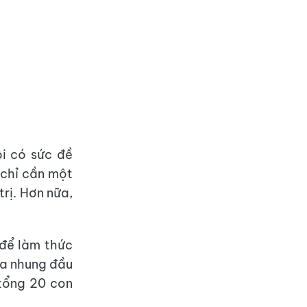
ôi có sức đề
n chỉ cần một
rị. Hơn nữa,
 để làm thức
ứa nhung đầu
 tổng 20 con