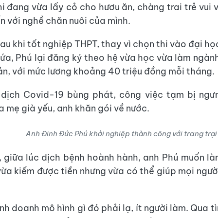
i đang vừa lấy cỏ cho hươu ăn, chàng trai trẻ vui 
n với nghề chăn nuôi của mình.
au khi tốt nghiệp THPT, thay vì chọn thi vào đại họ
lứa, Phú lại đăng ký theo hệ vừa học vừa làm ngàn
ản, với mức lương khoảng 40 triệu đồng mỗi tháng.
ịch Covid-19 bùng phát, công việc tạm bị ngưng
a mẹ già yếu, anh khăn gói về nước.
Anh Đinh Đức Phú khởi nghiệp thành công với trang trại
, giữa lúc dịch bệnh hoành hành, anh Phú muốn là
 vừa kiếm được tiền nhưng vừa có thể giúp mọi ngườ
nh doanh mô hình gì đó phải lạ, ít người làm. Qua t