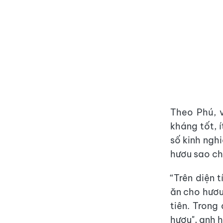
Theo Phú, v
kháng tốt, í
số kinh ngh
hươu sao ch
“Trên diện 
ăn cho hươu
tiên. Trong
hươu", anh 