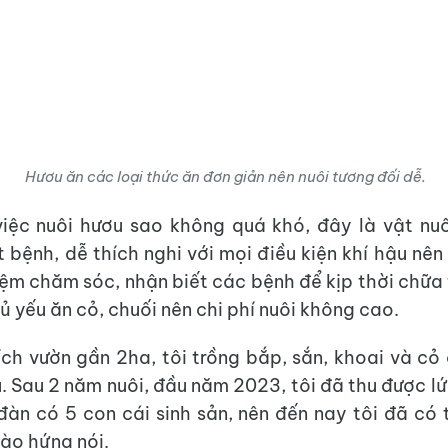
Hươu ăn các loại thức ăn đơn giản nên nuôi tương đối dễ.
iệc nuôi hươu sao không quá khó, đây là vật nu
t bệnh, dễ thích nghi với mọi điều kiện khí hậu nê
iệm chăm sóc, nhận biết các bệnh để kịp thời chữa t
ủ yếu ăn cỏ, chuối nên chi phí nuôi không cao.
tích vườn gần 2ha, tôi trồng bắp, sắn, khoai và cỏ
. Sau 2 năm nuôi, đầu năm 2023, tôi đã thu được l
 đàn có 5 con cái sinh sản, nên đến nay tôi đã có
hào hứng nói.