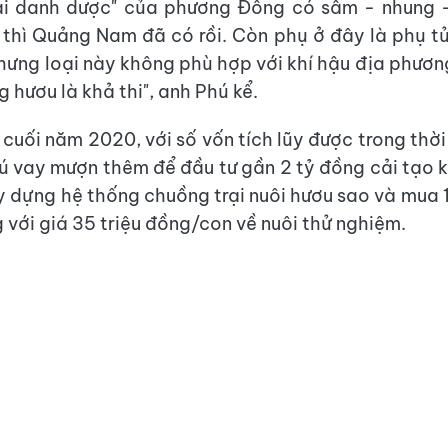
đại danh dược" của phương Đông có sâm - nhung -
thì Quảng Nam đã có rồi. Còn phụ ở đây là phụ tử
hưng loại này không phù hợp với khí hậu địa phương
g hươu là khả thi", anh Phú kể.
 cuối năm 2020, với số vốn tích lũy được trong thờ
ú vay mượn thêm để đầu tư gần 2 tỷ đồng cải tạo 
ây dựng hệ thống chuồng trại nuôi hươu sao và mua 
 với giá 35 triệu đồng/con về nuôi thử nghiệm.