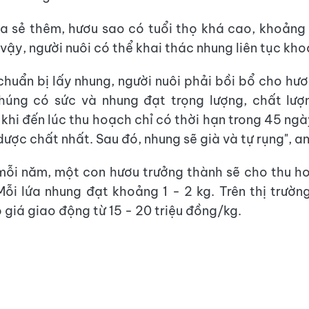
a sẻ thêm, hươu sao có tuổi thọ khá cao, khoản
ì vậy, người nuôi có thể khai thác nhung liên tục kh
chuẩn bị lấy nhung, người nuôi phải bồi bổ cho hươu
húng có sức và nhung đạt trọng lượng, chất lượn
khi đến lúc thu hoạch chỉ có thời hạn trong 45 ngày
ược chất nhất. Sau đó, nhung sẽ già và tự rụng", an
mỗi năm, một con hươu trưởng thành sẽ cho thu ho
Mỗi lứa nhung đạt khoảng 1 - 2 kg. Trên thị trườn
 giá giao động từ 15 - 20 triệu đồng/kg.