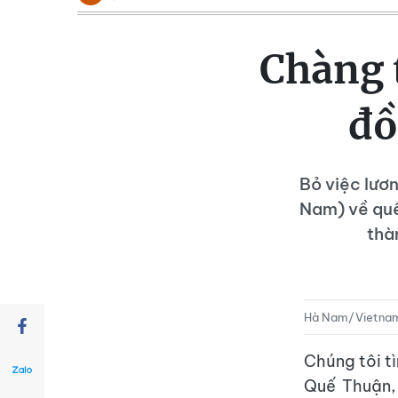
Chàng t
đồ
Bỏ việc lươ
Nam) về quê
thà
Hà Nam/Vietna
Chúng tôi tì
Quế Thuận,