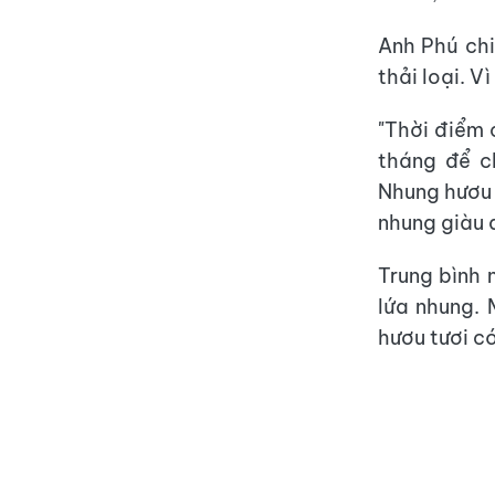
Anh Phú chi
thải loại. V
"Thời điểm 
tháng để c
Nhung hươu 
nhung giàu d
Trung bình 
lứa nhung. 
hươu tươi có