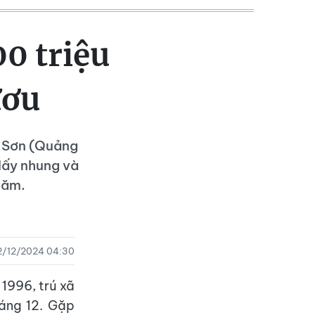
00 triệu
ươu
ế Sơn (Quảng
lấy nhung và
năm.
2/12/2024 04:30
 1996, trú xã
áng 12. Gặp