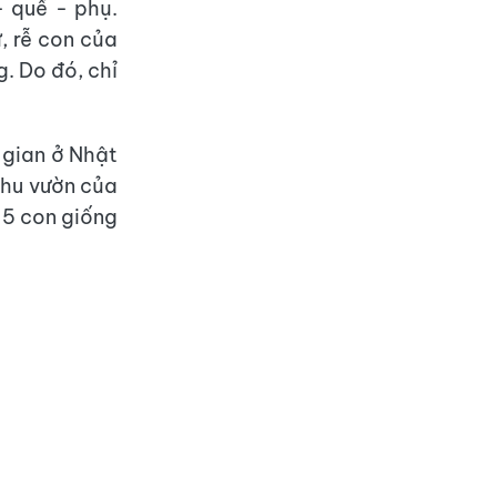
 quế - phụ.
, rễ con của
. Do đó, chỉ
i gian ở Nhật
khu vườn của
15 con giống