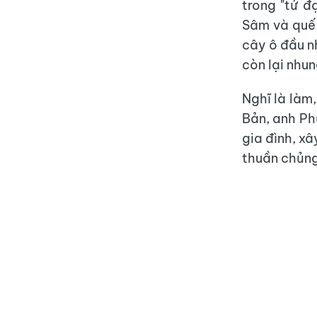
trong "tứ 
Sâm và quế 
cây ô đầu n
còn lại nhun
Nghĩ là làm,
Bản, anh Ph
gia đình, x
thuần chủng