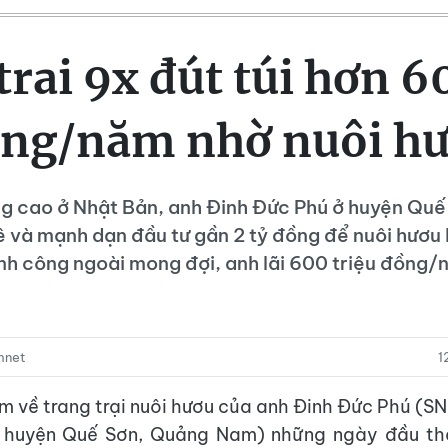
rai 9x đút túi hơn 6
ng/năm nhờ nuôi h
ng cao ở Nhật Bản, anh Đinh Đức Phú ở huyện Qu
 và mạnh dạn đầu tư gần 2 tỷ đồng để nuôi hươu 
nh công ngoài mong đợi, anh lãi 600 triệu đồng/
mnet
1
m về trang trại nuôi hươu của anh Đinh Đức Phú (SN
 huyện Quế Sơn, Quảng Nam) những ngày đầu th