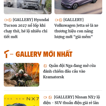
[GALLERY] Hyundai
[GALLERY]
Tucson 2027 nổ lốp khi
Volkswagen Jetta sẽ là xe
chạy thử, hé lộ nhiều chi
thương hiệu con năng
tiết mới
lượng mới "giá mềm"
GALLERY MỚI NHẤT
Quân đội Nga đang mở cửa
đánh chiếm đầu cầu vào
Kramatorsk
[GALLERY] Nissan NX7 lộ
diện - SUV thuần điện giá rẻ lăn