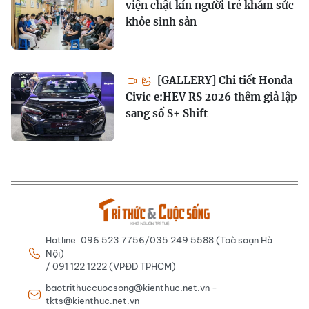
viện chật kín người trẻ khám sức
khỏe sinh sản
[GALLERY] Chi tiết Honda
Civic e:HEV RS 2026 thêm giả lập
sang số S+ Shift
Hotline: 096 523 7756/035 249 5588 (Toà soạn Hà
Nội)
/ 091 122 1222 (VPĐD TPHCM)
baotrithuccuocsong@kienthuc.net.vn -
tkts@kienthuc.net.vn