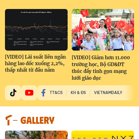
[VIDEO] Lãi suất liên ngân
[VIDEO] Giảm hơn 11.000
hàng lao dốc xuống 2,2%,
trường học, Bộ GD&ĐT
thấp nhất từ đầu năm
thúc đẩy tinh gọn mạng
lưới giáo dục
TT&CS
KH & ĐS
VIETNAMDAILY
GALLERY