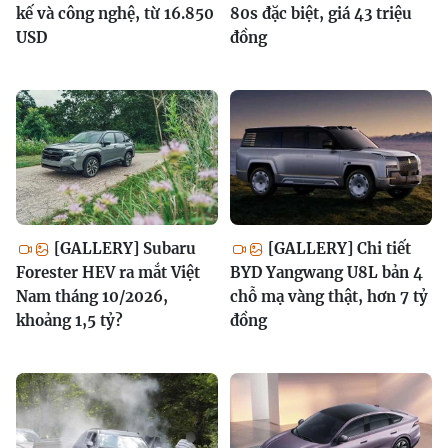
kế và công nghệ, từ 16.850
80s đặc biệt, giá 43 triệu
USD
đồng
[GALLERY] Subaru
[GALLERY] Chi tiết
Forester HEV ra mắt Việt
BYD Yangwang U8L bản 4
Nam tháng 10/2026,
chỗ mạ vàng thật, hơn 7 tỷ
khoảng 1,5 tỷ?
đồng