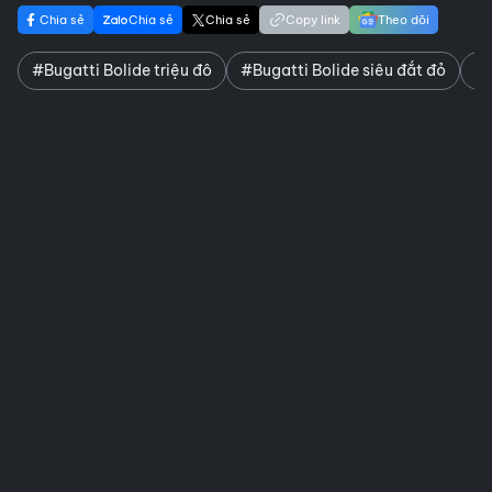
Chia sẻ
Chia sẻ
Chia sẻ
Copy link
Theo dõi
#Bugatti Bolide triệu đô
#Bugatti Bolide siêu đắt đỏ
#B