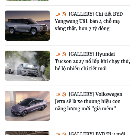
[GALLERY] Chi tiết BYD
Yangwang U8L bản 4 chỗ mạ
vàng thật, hơn 7 tỷ đồng
[GALLERY] Hyundai
Tucson 2027 nổ lốp khi chạy thử,
hé lộ nhiều chi tiết mới
[GALLERY] Volkswagen
Jetta sẽ là xe thương hiệu con
năng lượng mới "giá mềm"
[GALLERY] BYD Ti 7 mới