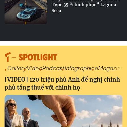
Type 35 “chinh phục” Laguna
Seca
SPOTLIGHT
Gallery
Video
Podcast
Infographic
eMagazine
[VIDEO] 120 triệu phú Anh đề nghị chính
phủ tăng thuế với chính họ