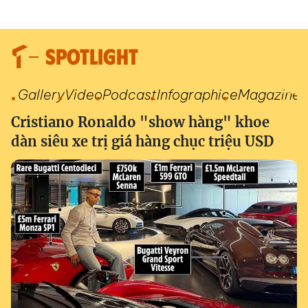
SPOTLIGHT
Gallery
Video
Podcast
Infographic
eMagazine
Cristiano Ronaldo "show hàng" khoe
dàn siêu xe trị giá hàng chục triệu USD