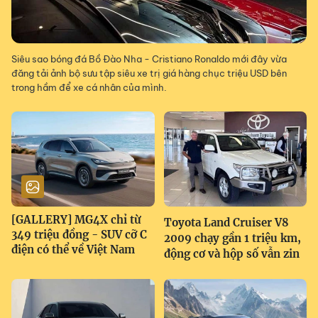
Siêu sao bóng đá Bồ Đào Nha - Cristiano Ronaldo mới đây vừa
đăng tải ảnh bộ sưu tập siêu xe trị giá hàng chục triệu USD bên
trong hầm để xe cá nhân của mình.
[GALLERY] MG4X chỉ từ
Toyota Land Cruiser V8
349 triệu đồng - SUV cỡ C
2009 chạy gần 1 triệu km,
điện có thể về Việt Nam
động cơ và hộp số vẫn zin