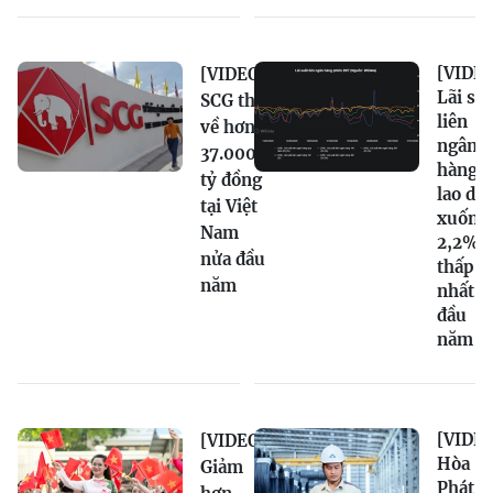
[VIDEO
[VIDEO]
Lãi su
SCG thu
liên
về hơn
ngân
37.000
hàng
tỷ đồng
lao dố
tại Việt
xuống
Nam
2,2%,
nửa đầu
thấp
năm
nhất t
đầu
năm
[VIDEO
[VIDEO]
Hòa
Giảm
Phát n