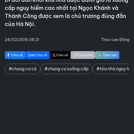
cấp nguy hiểm cao nhất tại Ngọc Khánh và
Thành Công được xem là chủ trương đúng đắn
của Hà Nội.
24/02/2016 08:21
Theo Lao Động
Chia sẻ
Chia sẻ
Chia sẻ
Copy link
Theo dõi
#chung cư cũ
#chung cư xuống cấp
#tòa nhà nguy hiể