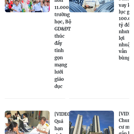
hơn
vay kỷ
11.000
lục gầ
trường
100.0
học, Bộ
tỷ đồn
GD&ĐT
nhưng
thúc
lợi
đẩy
nhuận
tinh
vẫn
gọn
bùng 
mạng
lưới
giáo
dục
[VIDEO
[VIDEO]
Chung
Quá
cư mới
hạn
gắn hạ