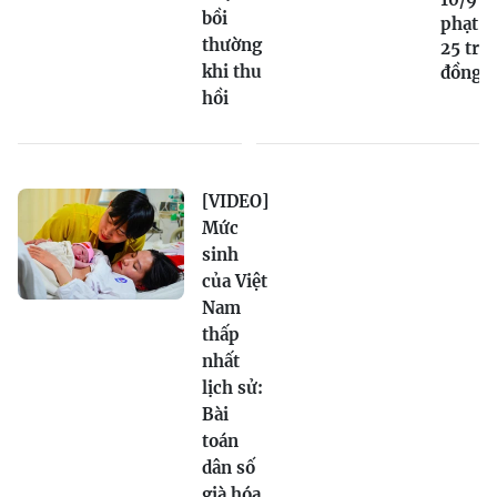
bồi
phạt tớ
thường
25 triệ
khi thu
đồng
hồi
[VIDEO]
Mức
sinh
của Việt
Nam
thấp
nhất
lịch sử:
Bài
toán
dân số
già hóa