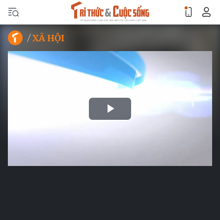
XÃ HỘI
Play
Video