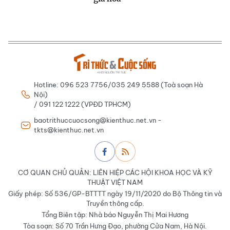
Hotline: 096 523 7756/035 249 5588 (Toà soạn Hà
Nội)
/ 091 122 1222 (VPĐD TPHCM)
baotrithuccuocsong@kienthuc.net.vn -
tkts@kienthuc.net.vn
CƠ QUAN CHỦ QUẢN: LIÊN HIỆP CÁC HỘI KHOA HỌC VÀ KỸ
THUẬT VIỆT NAM
Giấy phép: Số 536/GP-BTTTT ngày 19/11/2020 do Bộ Thông tin và
Truyền thông cấp.
Tổng Biên tập: Nhà báo Nguyễn Thị Mai Hương
Tòa soạn: Số 70 Trần Hưng Đạo, phường Cửa Nam, Hà Nội.