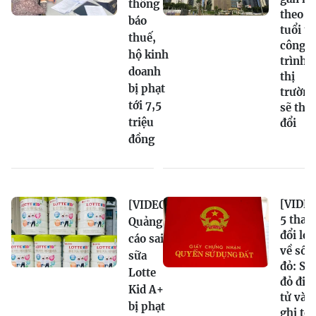
thông
theo
báo
tuổi t
thuế,
công
hộ kinh
trình,
doanh
thị
bị phạt
trường
tới 7,5
sẽ tha
triệu
đổi
đồng
[VIDEO
[VIDEO]
5 thay
Quảng
đổi lớn
cáo sai
về sổ
sữa
đỏ: Sổ
Lotte
đỏ điệ
Kid A+
tử và
bị phạt
ghi tê