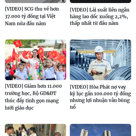
[VIDEO] SCG thu về hơn
[VIDEO] Lãi suất liên ngân
37.000 tỷ đồng tại Việt
hàng lao dốc xuống 2,2%,
thấp nhất từ đầu năm
Nam nửa đầu năm
[VIDEO] Giảm hơn 11.000
[VIDEO] Hòa Phát nợ vay
trường học, Bộ GD&ĐT
kỷ lục gần 100.000 tỷ đồng
nhưng lợi nhuận vẫn bùng
thúc đẩy tinh gọn mạng
nổ
lưới giáo dục