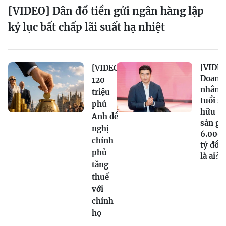
[VIDEO] Dân đổ tiền gửi ngân hàng lập
kỷ lục bất chấp lãi suất hạ nhiệt
[VIDEO
[VIDEO]
Doanh
120
nhân 2
triệu
tuổi sở
phú
hữu tà
Anh đề
sản gầ
nghị
6.000
chính
tỷ đồn
phủ
là ai?
tăng
thuế
với
chính
họ