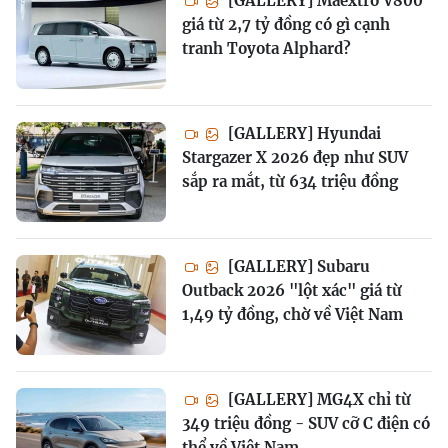
[GALLERY] Maextro V800
giá từ 2,7 tỷ đồng có gì cạnh
tranh Toyota Alphard?
[GALLERY] Hyundai
Stargazer X 2026 đẹp như SUV
sắp ra mắt, từ 634 triệu đồng
[GALLERY] Subaru
Outback 2026 "lột xác" giá từ
1,49 tỷ đồng, chờ về Việt Nam
[GALLERY] MG4X chỉ từ
349 triệu đồng - SUV cỡ C điện có
thể về Việt Nam