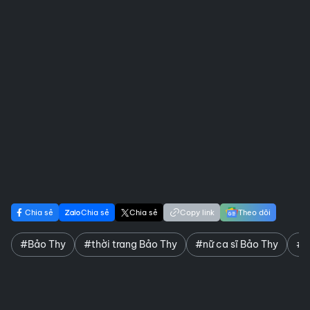
Chia sẻ
Chia sẻ
Chia sẻ
Copy link
Theo dõi
#Bảo Thy
#thời trang Bảo Thy
#nữ ca sĩ Bảo Thy
#c