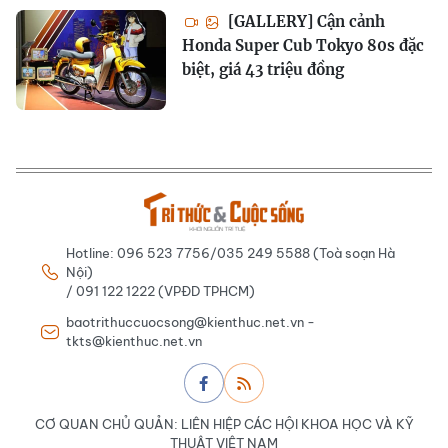
[GALLERY] Cận cảnh
Honda Super Cub Tokyo 80s đặc
biệt, giá 43 triệu đồng
Hotline: 096 523 7756/035 249 5588 (Toà soạn Hà
Nội)
/ 091 122 1222 (VPĐD TPHCM)
baotrithuccuocsong@kienthuc.net.vn -
tkts@kienthuc.net.vn
CƠ QUAN CHỦ QUẢN: LIÊN HIỆP CÁC HỘI KHOA HỌC VÀ KỸ
THUẬT VIỆT NAM