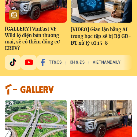
[GALLERY] VinFast VF
[VIDEO] Gian lận bằng AI
Wild lộ diện bản thương
trong học tập sẽ bị Bộ GD-
mại, sẽ có thêm động cơ
ĐT xử lý từ 15-8
EREV?
TT&CS
KH & ĐS
VIETNAMDAILY
GALLERY