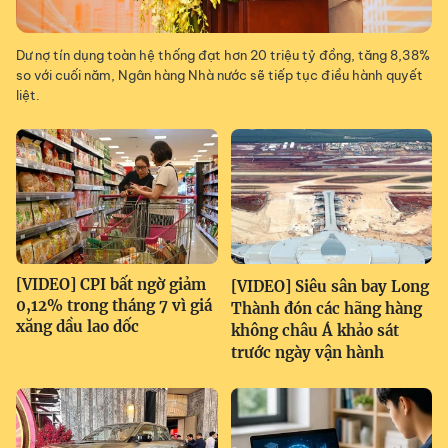
Dư nợ tín dụng toàn hệ thống đạt hơn 20 triệu tỷ đồng, tăng 8,38%
so với cuối năm, Ngân hàng Nhà nước sẽ tiếp tục điều hành quyết
liệt.
[VIDEO] CPI bất ngờ giảm
[VIDEO] Siêu sân bay Long
0,12% trong tháng 7 vì giá
Thành đón các hãng hàng
xăng dầu lao dốc
không châu Á khảo sát
trước ngày vận hành