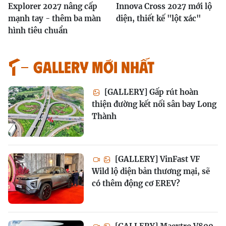
Explorer 2027 nâng cấp
Innova Cross 2027 mới lộ
mạnh tay - thêm ba màn
diện, thiết kế "lột xác"
hình tiêu chuẩn
GALLERY MỚI NHẤT
[GALLERY] Gấp rút hoàn
thiện đường kết nối sân bay Long
Thành
[GALLERY] VinFast VF
Wild lộ diện bản thương mại, sẽ
có thêm động cơ EREV?