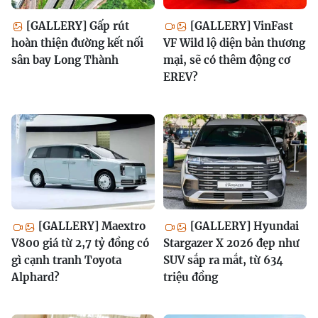
[GALLERY] Gấp rút
[GALLERY] VinFast
hoàn thiện đường kết nối
VF Wild lộ diện bản thương
sân bay Long Thành
mại, sẽ có thêm động cơ
EREV?
[GALLERY] Maextro
[GALLERY] Hyundai
V800 giá từ 2,7 tỷ đồng có
Stargazer X 2026 đẹp như
gì cạnh tranh Toyota
SUV sắp ra mắt, từ 634
Alphard?
triệu đồng