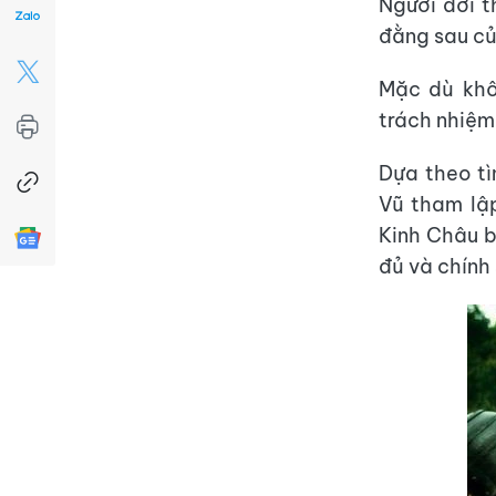
Người đời t
đằng sau củ
Mặc dù khô
trách nhiệm
Dựa theo tì
Vũ tham lập
Kinh Châu b
đủ và chính