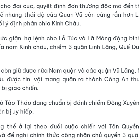
 cho đại cục, quyết định đơn thương độc mã đến t
ế nhưng thái độ của Quan Vũ còn cứng rắn hơn L
ối ý định phân chia Kinh Châu.
ức giận, hạ lệnh cho Lỗ Túc và Lã Mông động bi
ía nam Kinh châu, chiếm 3 quận Linh Lăng, Quế D
 còn giữ được nửa Nam quận và các quận Vũ Lăng, 
hâu được tin, vội mang quân ra thành Công An th
 bị giao chiến.
đó Tào Tháo đang chuẩn bị đánh chiếm Đông Xuyên
n bị uy hiếp.
ng thể ở lại theo đuổi cuộc chiến với Tôn Quyền
à đề nghị chính thức công nhận chủ quyền 3 quậ