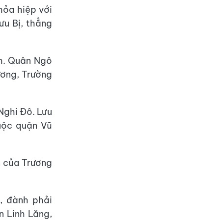
hỏa hiệp với
ưu Bị, thẳng
nh. Quân Ngô
ương, Trường
Nghi Đô. Lưu
uộc quận Vũ
 của Trương
, đành phải
n Linh Lăng,