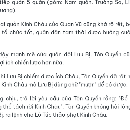
 tiếp quản 5 quận (gồm: Nam quận, Trường Sa, Li
ương).
ai quản Kinh Châu của Quan Vũ cũng khá rõ rệt, 
 tổ chức tốt, quân dân tạm thời được hưởng cuộ
i dậy mạnh mẽ của quân đội Lưu Bị, Tôn Quyền c
ợi ích chiến lược hơn nữa.
khi Lưu Bị chiếm được Ích Châu, Tôn Quyền đã rất
i Kinh Châu mà Lưu Bị dùng chữ "mượn" để có được.
g chịu, trả lời yêu cầu của Tôn Quyền rằng: "Đ
 thể tách rời Kinh Châu". Tôn Quyền không hài lòng
Bị, ra lệnh cho Lỗ Túc thảo phạt Kinh Châu.