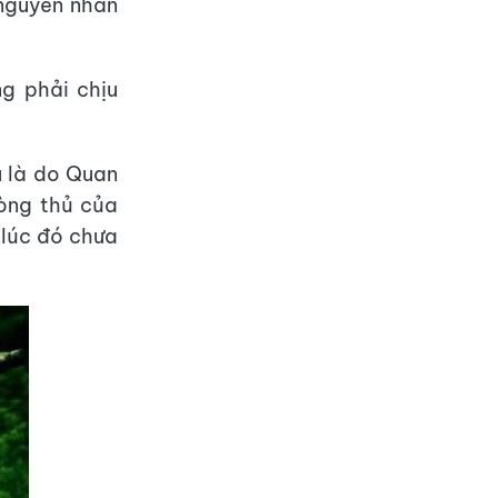
 nguyên nhân
g phải chịu
u là do Quan
hòng thủ của
 lúc đó chưa