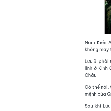
Năm Kiến A
không may t
Lưu Bị phải 
lĩnh ở Kinh
Châu.
Có thể nói,
mệnh của Q
Sau khi Lư