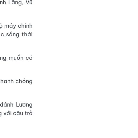
nh Lăng, Vũ
bộ máy chính
c sống thái
ũng muốn có
 nhanh chóng
ể đánh Lương
 với câu trả