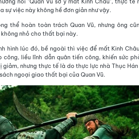
hường nói "Quan Vũ sơ ý mất Kinh Châu", thực tế
a sự việc này không hề đơn giản như vậy.
ng thể hoàn toàn trách Quan Vũ, nhưng ông cũn
 không nhỏ cho thất bại này.
nh hình lúc đó, bề ngoài thì việc để mất Kinh Châ
 công, liều lĩnh dẫn quân tiến công, khiến sức p
ị giảm, nhưng thực tế là do thực lực nhà Thục Hán
 sách ngoại giao thất bại của Quan Vũ.