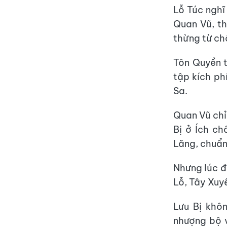
Lỗ Túc nghĩ
Quan Vũ, th
thừng từ ch
Tôn Quyền t
tập kích ph
Sa.
Quan Vũ chỉ
Bị ở Ích c
Lăng, chuẩn
Nhưng lúc 
Lỗ, Tây Xuyê
Lưu Bị khô
nhượng bộ v