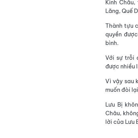
Kinh Châu,
Lăng, Quế D
Thành tựu c
quyền được
bình.
Với sự trỗ
được nhiều l
Vì vậy sau 
muốn đòi lạ
Lưu Bị khôn
Châu, không
lời của Lưu 