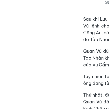
Qu
Sau khi Lưu
Vũ lệnh cho
Công An, cò
do Tào Nhân
Quan Vũ dù
Tào Nhân kh
của Vu Cấm,
Tuy nhiên t
ông đang từ
Thứ nhất, đ
Quan Vũ đã 
Kinh Châu g