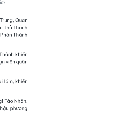
lầm
 Trung, Quan
ấn thủ thành
– Phàn Thành
Thành khiến
ạn viện quân
i lầm, khiến
ại Tào Nhân,
n hậu phương