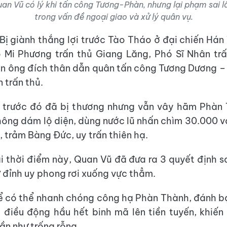
an Vũ có lý khi tấn công Tương-Phàn, nhưng lại phạm sai 
trong vấn đề ngoại giao và xử lý quân vụ.
 Bị giành thắng lợi trước Tào Tháo ở đại chiến Hán
 Mi Phương trấn thủ Giang Lăng, Phó Sĩ Nhân tr
n ông đích thân dẫn quân tấn công Tương Dương 
 trấn thủ.
 trước đó đã bị thương nhưng vẫn vây hãm Phàn 
ông dám lộ diện, dùng nước lũ nhấn chìm 30.000 v
 trảm Bàng Đức, uy trấn thiên hạ.
ại thời điểm này, Quan Vũ đã đưa ra 3 quyết định sa
 đỉnh uy phong rơi xuống vực thẳm.
ể có thể nhanh chóng công hạ Phàn Thành, đánh b
điều động hầu hết binh mã lên tiền tuyến, khiế
ần như trống rỗng.