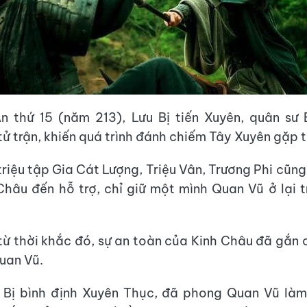
n thứ 15 (năm 213), Lưu Bị tiến Xuyên, quân sư
ử trận, khiến quá trình đánh chiếm Tây Xuyên gặp t
triệu tập Gia Cát Lượng, Triệu Vân, Trương Phi cũn
 Châu đến hỗ trợ, chỉ giữ một mình Quan Vũ ở lại t
 từ thời khắc đó, sự an toàn của Kinh Châu đã gắn c
uan Vũ.
u Bị bình định Xuyên Thục, đã phong Quan Vũ là