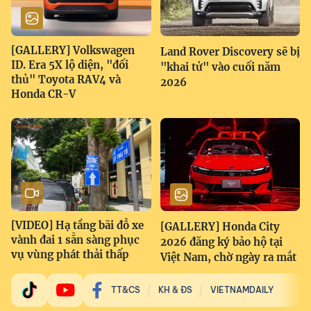
[GALLERY] Volkswagen
Land Rover Discovery sẽ bị
ID. Era 5X lộ diện, "đối
"khai tử" vào cuối năm
thủ" Toyota RAV4 và
2026
Honda CR-V
[VIDEO] Hạ tầng bãi đỗ xe
[GALLERY] Honda City
vành đai 1 sẵn sàng phục
2026 đăng ký bảo hộ tại
vụ vùng phát thải thấp
Việt Nam, chờ ngày ra mắt
TT&CS
KH & ĐS
VIETNAMDAILY