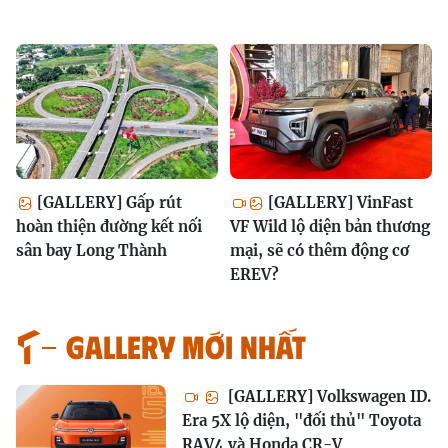
[GALLERY] Gấp rút
[GALLERY] VinFast
hoàn thiện đường kết nối
VF Wild lộ diện bản thương
sân bay Long Thành
mại, sẽ có thêm động cơ
EREV?
GALLERY MỚI NHẤT
[GALLERY] Volkswagen ID.
Era 5X lộ diện, "đối thủ" Toyota
RAV4 và Honda CR-V