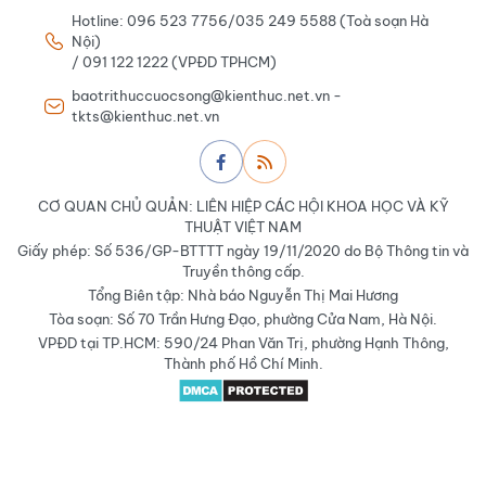
Hotline: 096 523 7756/035 249 5588 (Toà soạn Hà
Nội)
/ 091 122 1222 (VPĐD TPHCM)
baotrithuccuocsong@kienthuc.net.vn -
tkts@kienthuc.net.vn
CƠ QUAN CHỦ QUẢN: LIÊN HIỆP CÁC HỘI KHOA HỌC VÀ KỸ
THUẬT VIỆT NAM
Giấy phép: Số 536/GP-BTTTT ngày 19/11/2020 do Bộ Thông tin và
Truyền thông cấp.
Tổng Biên tập: Nhà báo Nguyễn Thị Mai Hương
Tòa soạn: Số 70 Trần Hưng Đạo, phường Cửa Nam, Hà Nội.
VPĐD tại TP.HCM: 590/24 Phan Văn Trị, phường Hạnh Thông,
Thành phố Hồ Chí Minh.