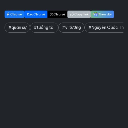
Chia sẻ
Chia sẻ
Chia sẻ
Copy link
Theo dõi
#quân sự
#tướng tài
#vị tướng
#Nguyễn Quốc Thư