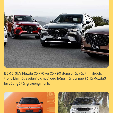
Bộ đôi SUV Mazda CX-70 và CX-90 đang chật vật tìm khách,
trong khi mẫu sedan "già nua" của hãng mà ít ai ngờ tới là Mazda3
lại bất ngờ tăng trưởng mạnh.