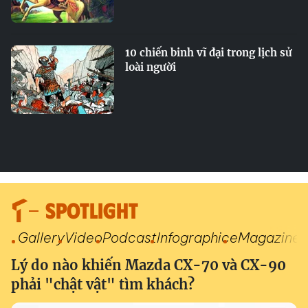
10 chiến binh vĩ đại trong lịch sử
loài người
SPOTLIGHT
Gallery
Video
Podcast
Infographic
eMagazine
Lý do nào khiến Mazda CX-70 và CX-90
phải "chật vật" tìm khách?