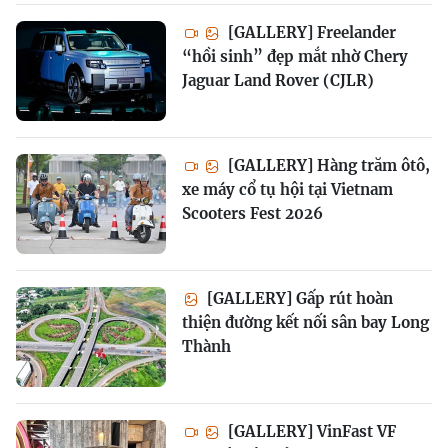
[GALLERY] Freelander
“hồi sinh” đẹp mắt nhờ Chery
Jaguar Land Rover (CJLR)
[GALLERY] Hàng trăm ôtô,
xe máy cổ tụ hội tại Vietnam
Scooters Fest 2026
[GALLERY] Gấp rút hoàn
thiện đường kết nối sân bay Long
Thành
[GALLERY] VinFast VF