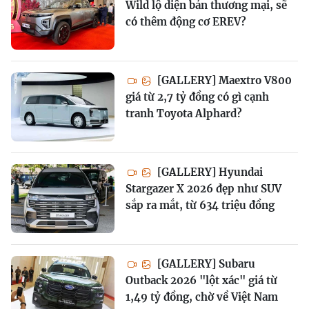
Wild lộ diện bản thương mại, sẽ
có thêm động cơ EREV?
[GALLERY] Maextro V800
giá từ 2,7 tỷ đồng có gì cạnh
tranh Toyota Alphard?
[GALLERY] Hyundai
Stargazer X 2026 đẹp như SUV
sắp ra mắt, từ 634 triệu đồng
[GALLERY] Subaru
Outback 2026 "lột xác" giá từ
1,49 tỷ đồng, chờ về Việt Nam