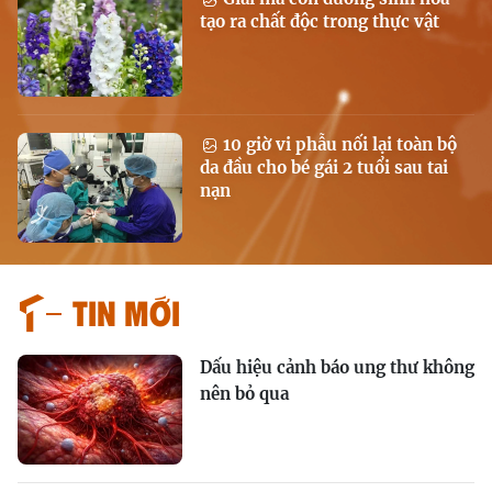
tạo ra chất độc trong thực vật
10 giờ vi phẫu nối lại toàn bộ
da đầu cho bé gái 2 tuổi sau tai
nạn
Tin mới
Dấu hiệu cảnh báo ung thư không
nên bỏ qua