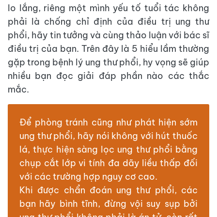
lo lắng, riêng một mình yếu tố tuổi tác không
phải là chống chỉ định của điều trị ung thư
phổi, hãy tin tưởng và cùng thảo luận với bác sĩ
điều trị của bạn. Trên đây là 5 hiểu lầm thường
gặp trong bệnh lý ung thư phổi, hy vọng sẽ giúp
nhiều bạn đọc giải đáp phần nào các thắc
mắc.
Để phòng tránh cũng như phát hiện sớm
ung thư phổi, hãy nói không với hút thuốc
lá, thực hiện sàng lọc ung thư phổi bằng
chụp cắt lớp vi tính đa dãy liều thấp đối
với các trường hợp nguy cơ cao.
Khi được chẩn đoán ung thư phổi, các
bạn hãy bình tĩnh, đừng vội suy sụp bởi