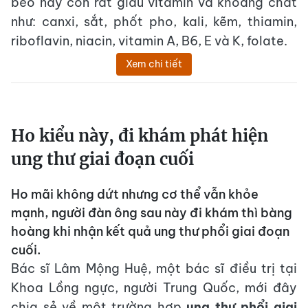
béo này còn rất giàu vitamin và khoáng chất
như: canxi, sắt, phốt pho, kali, kẽm, thiamin,
riboflavin, niacin, vitamin A, B6, E và K, folate.
Xem chi tiết
Ho kiểu này, đi khám phát hiện
ung thư giai đoạn cuối
Ho mãi không dứt nhưng cơ thể vẫn khỏe
mạnh, người đàn ông sau này đi khám thì bàng
hoàng khi nhận kết quả ung thư phổi giai đoạn
cuối.
Bác sĩ Lâm Mộng Huệ, một bác sĩ điều trị tại
Khoa Lồng ngực, người Trung Quốc, mới đây
chia sẻ về một trường hợp
ung thư phổi giai