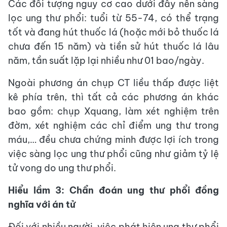
Các đối tượng nguy cơ cao dưới đây nên sàng
lọc ung thư phổi: tuổi từ 55-74, có thể trạng
tốt và đang hút thuốc lá (hoặc mới bỏ thuốc lá
chưa đến 15 năm) và tiền sử hút thuốc lá lâu
năm, tần suất lặp lại nhiều như 01 bao/ngày.
Ngoài phương án chụp CT liều thấp được liệt
kê phía trên, thì tất cả các phương án khác
bao gồm: chụp Xquang, làm xét nghiệm trên
đờm, xét nghiệm các chỉ điểm ung thư trong
máu,… đều chưa chứng minh được lợi ích trong
việc sàng lọc ung thư phổi cũng như giảm tỷ lệ
tử vong do ung thư phổi.
Hiểu lầm 3: Chẩn đoán ung thư phổi đồng
nghĩa với án tử
Đối với nhiều người, việc phát hiện ung thư phổi