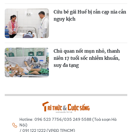
Cứu bé gái Huế bị rắn cạp nia cắn
nguy kịch
Chủ quan nốt mụn nhỏ, thanh
niên 17 tuổi sốc nhiễm khuẩn,
suy đa tạng
Hotline: 096 523 7756/035 249 5588 (Toà soạn Hà
Nội)
/ 091 122 1222 (VPĐD TPHCM)