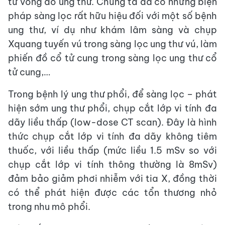
tử vong do ung thư. Chúng ta đã có những biện
pháp sàng lọc rất hữu hiệu đối với một số bệnh
ung thư, ví dụ như khám lâm sàng và chụp
Xquang tuyến vú trong sàng lọc ung thư vú, làm
phiến đồ cổ tử cung trong sàng lọc ung thư cổ
tử cung,…
Trong bệnh lý ung thư phổi, để sàng lọc – phát
hiện sớm ung thư phổi, chụp cắt lớp vi tính đa
dãy liều thấp (low-dose CT scan). Đây là hình
thức chụp cắt lớp vi tính đa dãy không tiêm
thuốc, với liều thấp (mức liều 1.5 mSv so với
chụp cắt lớp vi tính thông thường là 8mSv)
đảm bảo giảm phơi nhiễm với tia X, đồng thời
có thể phát hiện được các tổn thương nhỏ
trong nhu mô phổi.