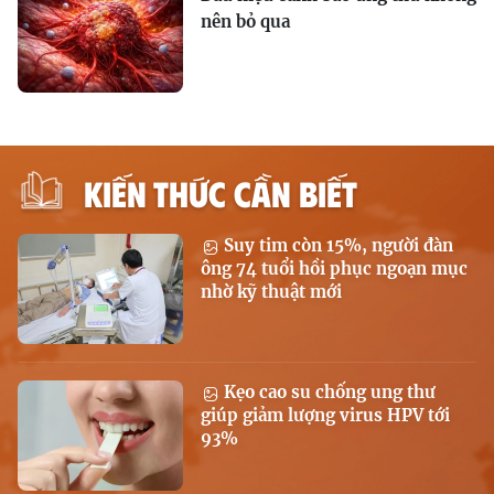
nên bỏ qua
KIẾN THỨC CẦN BIẾT
Suy tim còn 15%, người đàn
ông 74 tuổi hồi phục ngoạn mục
nhờ kỹ thuật mới
Kẹo cao su chống ung thư
giúp giảm lượng virus HPV tới
93%