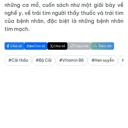
những ca mổ, cuốn sách như một giãi bày về
nghề y, về trái tim người thầy thuốc và trái tim
của bệnh nhân, đặc biệt là những bệnh nhân
tim mạch.
Chia sẻ
Chia sẻ
Chia sẻ
Copy link
Theo dõi
#Cải thảo
#Bộ Cải
#Vitamin B6
#Hen suyễn
#Đ