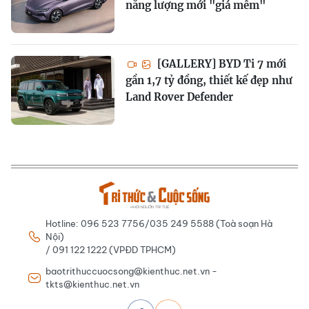
năng lượng mới "giá mềm"
[GALLERY] BYD Ti 7 mới
gần 1,7 tỷ đồng, thiết kế đẹp như
Land Rover Defender
Hotline: 096 523 7756/035 249 5588 (Toà soạn Hà
Nội)
/ 091 122 1222 (VPĐD TPHCM)
baotrithuccuocsong@kienthuc.net.vn -
tkts@kienthuc.net.vn