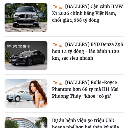
[GALLERY] Cận cảnh BMW
X1 2026 chính hãng Việt Nam,
chốt giá 1,668 tỷ đồng
[GALLERY] BYD Denza Z9S
hơn 1,1 tỷ đồng - lăn bánh 1.100
km, sạc siêu nhanh
[GALLERY] Rolls-Royce
Phantom hơn 68 tỷ mà HH Mai
Phương Thúy "khoe" có gì?
Dự án bệnh viện 50 triệu USD
hoang phế hơn hai thập kỷ giữa