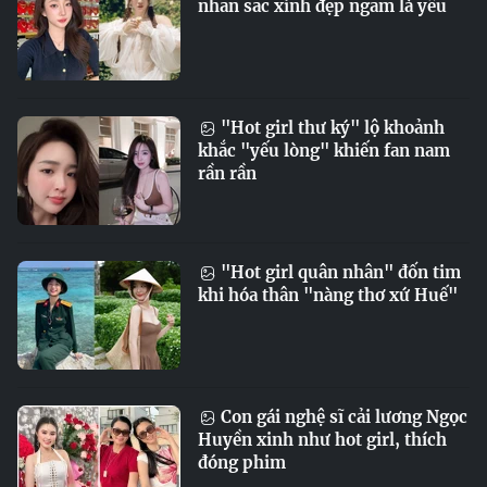
nhan sắc xinh đẹp ngắm là yêu
"Hot girl thư ký" lộ khoảnh
khắc "yếu lòng" khiến fan nam
rần rần
"Hot girl quân nhân" đốn tim
khi hóa thân "nàng thơ xứ Huế"
Con gái nghệ sĩ cải lương Ngọc
Huyền xinh như hot girl, thích
đóng phim