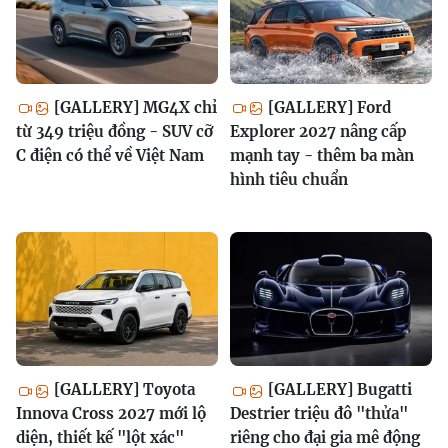
[GALLERY] MG4X chỉ
[GALLERY] Ford
từ 349 triệu đồng - SUV cỡ
Explorer 2027 nâng cấp
C điện có thể về Việt Nam
mạnh tay - thêm ba màn
hình tiêu chuẩn
[GALLERY] Toyota
[GALLERY] Bugatti
Innova Cross 2027 mới lộ
Destrier triệu đô "thửa"
diện, thiết kế "lột xác"
riêng cho đại gia mê động