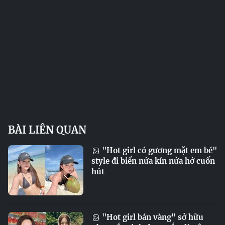
BÀI LIÊN QUAN
"Hot girl có gương mặt em bé"
style đi biển nửa kín nửa hở cuốn
hút
"Hot girl bán vàng" sở hữu