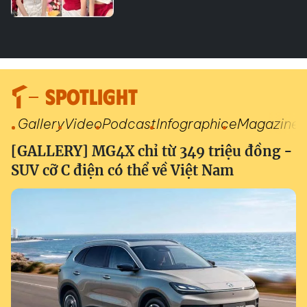
SPOTLIGHT
Gallery
Video
Podcast
Infographic
eMagazine
[GALLERY] MG4X chỉ từ 349 triệu đồng -
SUV cỡ C điện có thể về Việt Nam