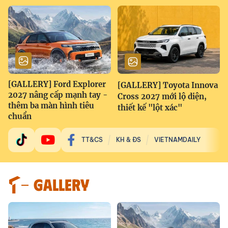
[GALLERY] Ford Explorer
[GALLERY] Toyota Innova
2027 nâng cấp mạnh tay -
Cross 2027 mới lộ diện,
thêm ba màn hình tiêu
thiết kế "lột xác"
chuẩn
TT&CS
KH & ĐS
VIETNAMDAILY
GALLERY