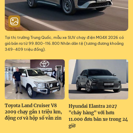
Tại thị trường Trung Quốc, mẫu xe SUV chạy điện MG4X 2026 có
giá bán ra từ 99.800-116.800 Nhân dân tệ (tương đương khoảng
349-409 triệu đồng).
Toyota Land Cruiser V8
Hyundai Elantra 2027
2009 chạy gần 1 triệu km,
"cháy hàng" với hơn
động cơ và hộp số vẫn zin
11.000 đơn bán xe trong 24
giờ