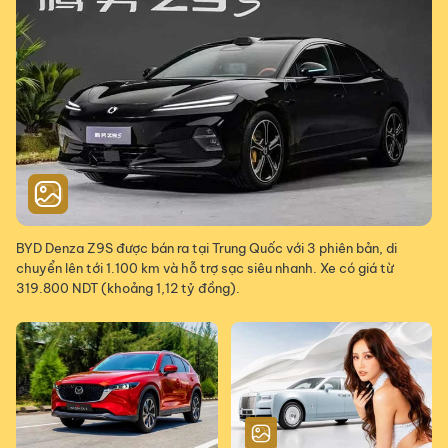
BYD Denza Z9S được bán ra tại Trung Quốc với 3 phiên bản, di
chuyển lên tới 1.100 km và hỗ trợ sạc siêu nhanh. Xe có giá từ
319.800 NDT (khoảng 1,12 tỷ đồng).