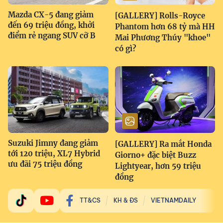
Mazda CX-5 đang giảm
[GALLERY] Rolls-Royce
đến 69 triệu đồng, khởi
Phantom hơn 68 tỷ mà HH
điểm rẻ ngang SUV cỡ B
Mai Phương Thúy "khoe"
có gì?
Suzuki Jimny đang giảm
[GALLERY] Ra mắt Honda
tới 120 triệu, XL7 Hybrid
Giorno+ đặc biệt Buzz
ưu đãi 75 triệu đồng
Lightyear, hơn 59 triệu
đồng
TT&CS
KH & ĐS
VIETNAMDAILY