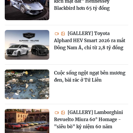
kích mặt đất" Hennessey
Blackbird hơn 65 tỷ đồng
[GALLERY] Toyota
Alphard HEV Smart 2026 ra mắt
Đông Nam Á, chỉ từ 2,8 tỷ đồng
Cuộc sống ngột ngạt bên mương
đen, bãi rác ở Tứ Liên
[GALLERY] Lamborghini
Revuelto Miura 60° Homage -
"siêu bò" kỷ niệm 60 năm