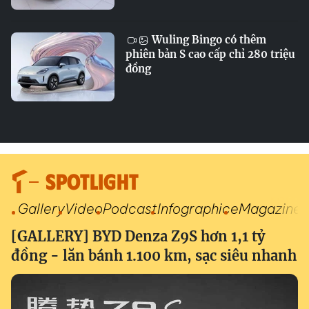
Wuling Bingo có thêm
phiên bản S cao cấp chỉ 280 triệu
đồng
SPOTLIGHT
Gallery
Video
Podcast
Infographic
eMagazine
[GALLERY] BYD Denza Z9S hơn 1,1 tỷ
đồng - lăn bánh 1.100 km, sạc siêu nhanh