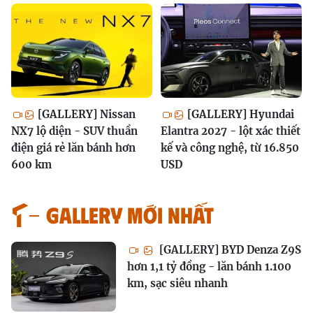
[GALLERY] Nissan
[GALLERY] Hyundai
NX7 lộ diện - SUV thuần
Elantra 2027 - lột xác thiết
điện giá rẻ lăn bánh hơn
kế và công nghệ, từ 16.850
600 km
USD
GALLERY MỚI NHẤT
[GALLERY] BYD Denza Z9S
hơn 1,1 tỷ đồng - lăn bánh 1.100
km, sạc siêu nhanh