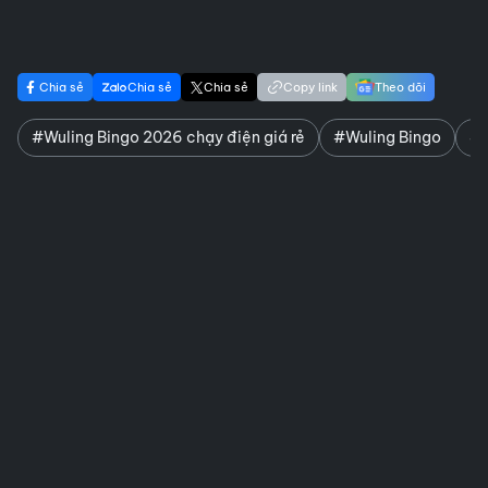
Chia sẻ
Chia sẻ
Chia sẻ
Copy link
Theo dõi
#Wuling Bingo 2026 chạy điện giá rẻ
#Wuling Bingo
#x