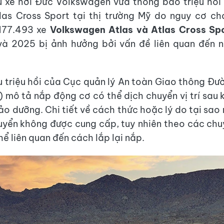
 xe hơi Đức Volkswagen vừa thông báo triệu hồi
las Cross Sport tại thị trường Mỹ do nguy cơ c
177.493 xe
Volkswagen Atlas và Atlas Cross Sp
à 2025 bị ảnh hưởng bởi vấn đề liên quan đến 
ệu triệu hồi của Cục quản lý An toàn Giao thông Đ
 mô tả nắp động cơ có thể dịch chuyển vị trí sau k
ảo dưỡng. Chi tiết về cách thức hoặc lý do tại sao
uyển không được cung cấp, tuy nhiên theo các chu
hể liên quan đến cách lắp lại nắp.