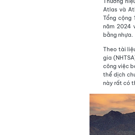
Thương hiệu
Atlas và At
Tổng cộng 
năm 2024 v
bằng nhựa.
Theo tài li
gia (NHTSA)
công việc b
thể dịch ch
này rất có t