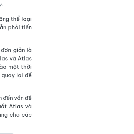
y.
ông thể loại
ẫn phải tiến
 đơn giản là
las và Atlas
vào một thời
 quay lại để
n đến vấn đề
uất Atlas và
dụng cho các