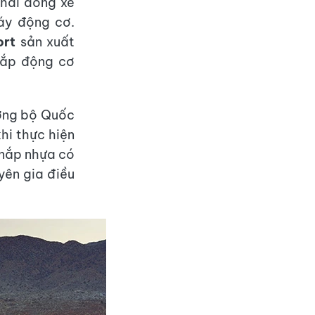
 hai dòng xe
háy động cơ.
ort
sản xuất
nắp động cơ
ường bộ Quốc
hi thực hiện
 nắp nhựa có
yên gia điều