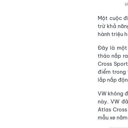
V
Một cuộc đi
trừ khả năn
hành triệu h
Đây là một 
tháo nắp ra
Cross Sport
điểm trong 
lắp nắp độn
VW không đề
này. VW đã 
Atlas Cross
mẫu xe năm 