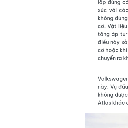
lắp đúng cá
xúc với cá
không đúng 
cơ. Vật liệ
tăng áp tu
điều này xả
cơ hoặc khi
chuyển ra kh
Volkswagen
này. Vụ đầu
không được 
Atlas
khác 