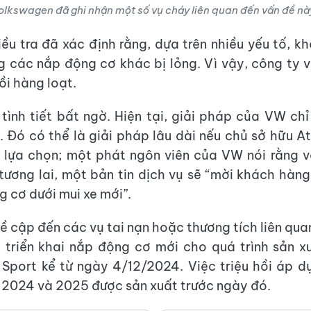
olkswagen đã ghi nhận một số vụ cháy liên quan đến vấn đề nà
ều tra đã xác định rằng, dựa trên nhiều yếu tố, kh
g các nắp động cơ khác bị lỏng. Vì vậy, công ty v
ồi hàng loạt.
tình tiết bất ngờ. Hiện tại, giải pháp của VW chỉ
. Đó có thể là giải pháp lâu dài nếu chủ sở hữu At
 lựa chọn; một phát ngôn viên của VW nói rằng 
tương lai, một bản tin dịch vụ sẽ “mời khách hàng
g cơ dưới mui xe mới”.
 cập đến các vụ tai nạn hoặc thương tích liên qua
triển khai nắp động cơ mới cho quá trình sản x
 Sport kể từ ngày 4/12/2024. Việc triệu hồi áp 
2024 và 2025 được sản xuất trước ngày đó.