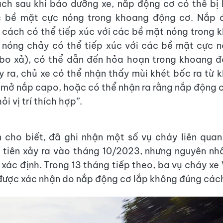
ch sau khi bảo dưỡng xe, nắp động cơ có thể bị 
c bề mặt cực nóng trong khoang động cơ. Nắp 
cách có thể tiếp xúc với các bề mặt nóng trong
u nóng chảy có thể tiếp xúc với các bề mặt cực 
rbo xả), có thể dẫn đến hỏa hoạn trong khoang đ
y ra, chủ xe có thể nhận thấy mùi khét bốc ra từ
 mở nắp capo, hoặc có thể nhận ra rằng nắp động c
ỏi vị trí thích hợp”.
 cho biết, đã ghi nhận một số vụ cháy liên quan
 tiên xảy ra vào tháng 10/2023, nhưng nguyên nh
xác định. Trong 13 tháng tiếp theo, ba vụ
cháy xe
được xác nhận do nắp động cơ lắp không đúng các