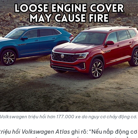
Volkswagen triệu hồi hơn 177.000 xe do nguy cơ cháy động cơ
triệu hồi Volkswagen Atlas
ghi rõ: “Nếu nắp động c