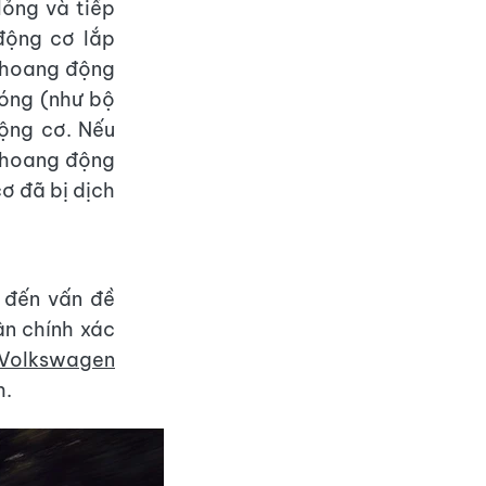
lỏng và tiếp
động cơ lắp
 khoang động
nóng (như bộ
ộng cơ. Nếu
 khoang động
ơ đã bị dịch
 đến vấn đề
ân chính xác
 Volkswagen
h.