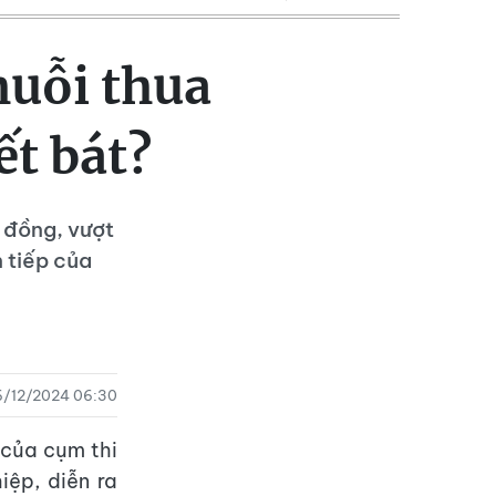
huỗi thua
ết bát?
 đồng, vượt
 tiếp của
6/12/2024 06:30
 của cụm thi
ệp, diễn ra