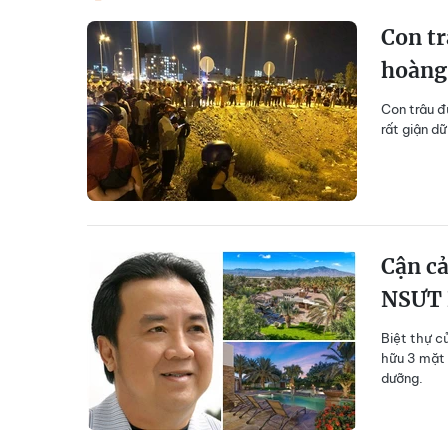
Con tr
hoàng
Con trâu đ
rất giận d
Cận cả
NSƯT 
Biệt thự c
hữu 3 mặt 
dưỡng.