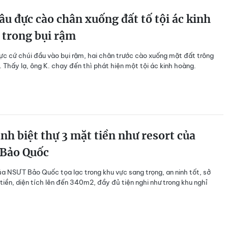
âu đực cào chân xuống đất tố tội ác kinh
 trong bụi rậm
ực cứ chúi đầu vào bụi rậm, hai chân trước cào xuống mặt đất trông
ữ. Thấy lạ, ông K. chạy đến thì phát hiện một tội ác kinh hoàng.
nh biệt thự 3 mặt tiền như resort của
Bảo Quốc
ủa NSƯT Bảo Quốc tọa lạc trong khu vực sang trọng, an ninh tốt, sở
tiền, diện tích lên đến 340m2, đầy đủ tiện nghi như trong khu nghỉ