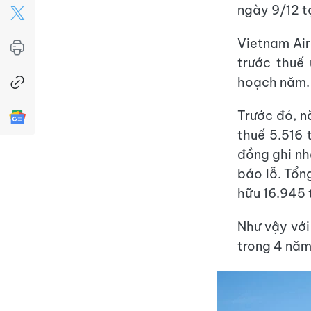
ngày 9/12 t
Vietnam Air
trước thuế
hoạch năm.
Trước đó, n
thuế 5.516 
đồng ghi nh
báo lỗ. Tổn
hữu 16.945 
Như vậy với
trong 4 năm