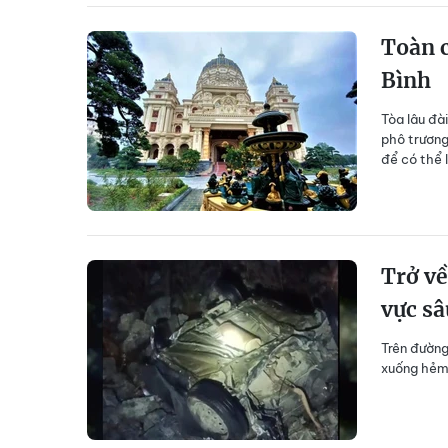
Toàn c
Bình
Tòa lâu đà
phô trương
để có thể 
Trở về
vực sâ
Trên đường
xuống hẻm