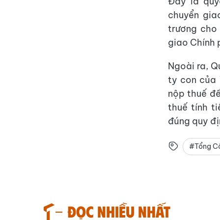
Đây là qu
chuyển gia
trương cho 
giao Chính 
Ngoài ra, Q
ty con của 
nộp thuế đế
thuế tính 
đúng quy đị
#Tổng Cô
Đọc nhiều nhất