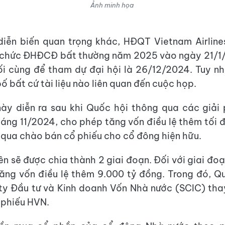
Ảnh minh họa
diễn biến quan trọng khác, HĐQT Vietnam Airline
ổ chức ĐHĐCĐ bất thường năm 2025 vào ngày 21/1
i cùng để tham dự đại hội là 26/12/2024. Tuy nh
ố bất cứ tài liệu nào liên quan đến cuộc họp.
ày diễn ra sau khi Quốc hội thông qua các giải
áng 11/2024, cho phép tăng vốn điều lệ thêm tối 
qua chào bán cổ phiếu cho cổ đông hiện hữu.
ên sẽ được chia thành 2 giai đoạn. Đối với giai đoạ
 tăng vốn điều lệ thêm 9.000 tỷ đồng. Trong đó, Q
ty Đầu tư và Kinh doanh Vốn Nhà nước (SCIC) tha
 phiếu HVN.