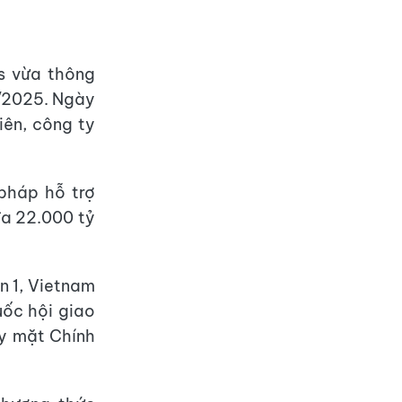
s vừa thông
/2025. Ngày
iên, công ty
 pháp hỗ trợ
đa 22.000 tỷ
n 1, Vietnam
uốc hội giao
y mặt Chính