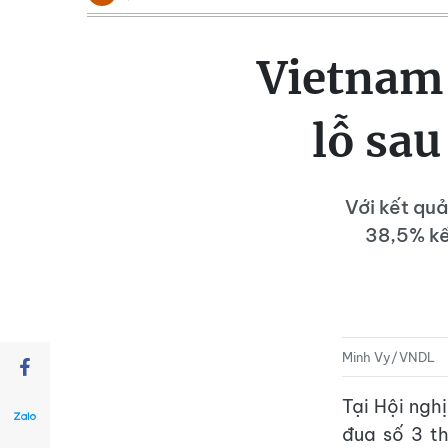
Vietnam 
lỗ sau
Với kết qu
38,5% kế
Minh Vy/VNDL
Tại Hội ngh
đua số 3 t