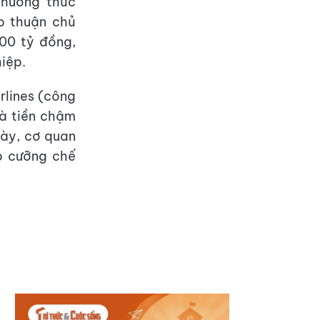
hương thức
p thuận chủ
000 tỷ đồng,
iệp.
rlines (công
và tiền chậm
này, cơ quan
p cưỡng chế