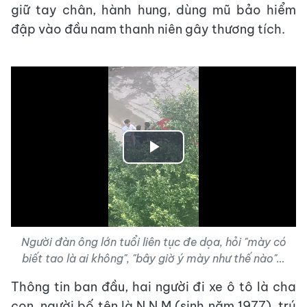
giữ tay chân, hành hung, dùng mũ bảo hiểm
đập vào đầu nam thanh niên gây thương tích.
Play
Video
Người đàn ông lớn tuổi liên tục đe dọa, hỏi "mày có
biết tao là ai không", "bây giờ ý mày như thế nào"…
Thông tin ban đầu, hai người đi xe ô tô là cha
con, người bố tên là N.N.M (sinh năm 1977), trú