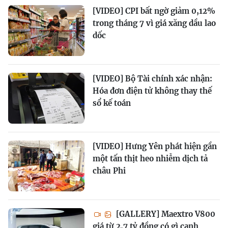
[VIDEO] CPI bất ngờ giảm 0,12%
trong tháng 7 vì giá xăng dầu lao
dốc
[VIDEO] Bộ Tài chính xác nhận:
Hóa đơn điện tử không thay thế
sổ kế toán
[VIDEO] Hưng Yên phát hiện gần
một tấn thịt heo nhiễm dịch tả
châu Phi
[GALLERY] Maextro V800
giá từ 2,7 tỷ đồng có gì cạnh