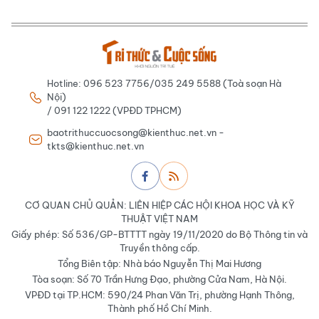
Hotline: 096 523 7756/035 249 5588 (Toà soạn Hà
Nội)
/ 091 122 1222 (VPĐD TPHCM)
baotrithuccuocsong@kienthuc.net.vn -
tkts@kienthuc.net.vn
CƠ QUAN CHỦ QUẢN: LIÊN HIỆP CÁC HỘI KHOA HỌC VÀ KỸ
THUẬT VIỆT NAM
Giấy phép: Số 536/GP-BTTTT ngày 19/11/2020 do Bộ Thông tin và
Truyền thông cấp.
Tổng Biên tập: Nhà báo Nguyễn Thị Mai Hương
Tòa soạn: Số 70 Trần Hưng Đạo, phường Cửa Nam, Hà Nội.
VPĐD tại TP.HCM: 590/24 Phan Văn Trị, phường Hạnh Thông,
Thành phố Hồ Chí Minh.