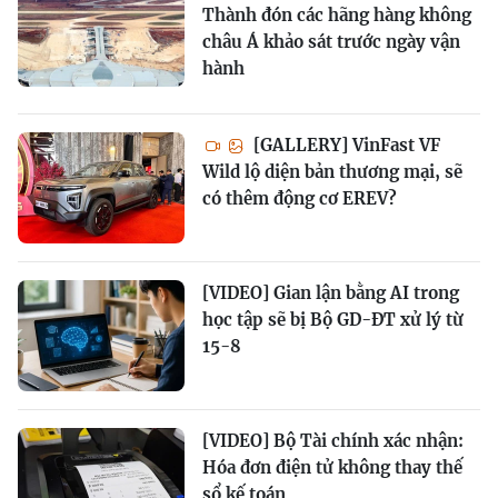
Thành đón các hãng hàng không
châu Á khảo sát trước ngày vận
hành
[GALLERY] VinFast VF
Wild lộ diện bản thương mại, sẽ
có thêm động cơ EREV?
[VIDEO] Gian lận bằng AI trong
học tập sẽ bị Bộ GD-ĐT xử lý từ
15-8
[VIDEO] Bộ Tài chính xác nhận:
Hóa đơn điện tử không thay thế
sổ kế toán