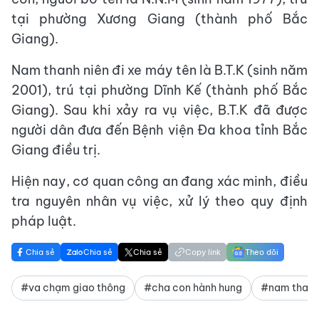
tại phường Xương Giang (thành phố Bắc
Giang).
Nam thanh niên đi xe máy tên là B.T.K (sinh năm
2001), trú tại phường Dĩnh Kế (thành phố Bắc
Giang). Sau khi xảy ra vụ việc, B.T.K đã được
người dân đưa đến Bệnh viện Đa khoa tỉnh Bắc
Giang điều trị.
Hiện nay, cơ quan công an đang xác minh, điều
tra nguyên nhân vụ việc, xử lý theo quy định
pháp luật.
Chia sẻ
Chia sẻ
Chia sẻ
Copy link
Theo dõi
#va chạm giao thông
#cha con hành hung
#nam thanh