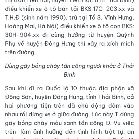
thị trấn Tiền Hải, huyện Tiền Hải, tỉnh Thái Bình)
điều khiển xe ô tô bán tải BKS 17C-203.xx và
T.H.Đ (sinh năm 1990), trú tại Tổ 3, Vĩnh Hưng,
Hoàng Mai, Hà Nội) điều khiển xe ô tô con BKS:
30H-904.xx đi cùng hướng từ huyện Quỳnh
Phụ về huyện Đông Hưng thì xảy ra xích mích
trên đường.
Dùng gậy bóng chày tấn công người khác ở Thái
Bình
Sau khi đi ra Quốc lộ 10 thuộc địa phận xã
Đông Sơn, huyện Đông Hưng, tỉnh Thái Bình, cả
hai phương tiện trên đã chủ động đâm vào
nhau rồi dừng xe ở giữa đường. Lúc này T dùng
gậy bóng chày màu xanh tấn công Đ.
Vụ việc
trên làm ảnh hưởng đến tình hình trật tự, an