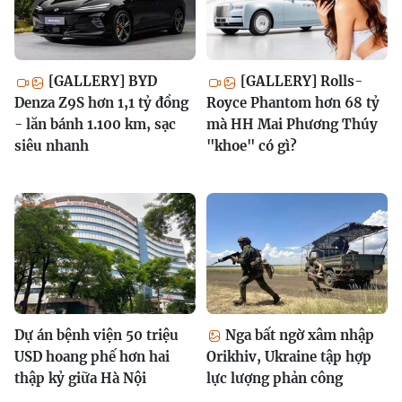
[GALLERY] BYD
[GALLERY] Rolls-
Denza Z9S hơn 1,1 tỷ đồng
Royce Phantom hơn 68 tỷ
- lăn bánh 1.100 km, sạc
mà HH Mai Phương Thúy
siêu nhanh
"khoe" có gì?
Dự án bệnh viện 50 triệu
Nga bất ngờ xâm nhập
USD hoang phế hơn hai
Orikhiv, Ukraine tập hợp
thập kỷ giữa Hà Nội
lực lượng phản công