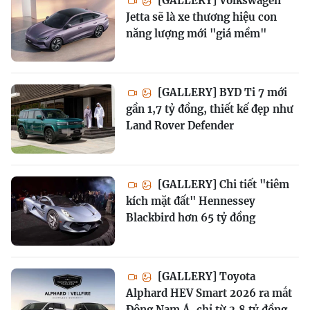
[GALLERY] Volkswagen
Jetta sẽ là xe thương hiệu con
năng lượng mới "giá mềm"
[GALLERY] BYD Ti 7 mới
gần 1,7 tỷ đồng, thiết kế đẹp như
Land Rover Defender
[GALLERY] Chi tiết "tiêm
kích mặt đất" Hennessey
Blackbird hơn 65 tỷ đồng
[GALLERY] Toyota
Alphard HEV Smart 2026 ra mắt
Đông Nam Á, chỉ từ 2,8 tỷ đồng