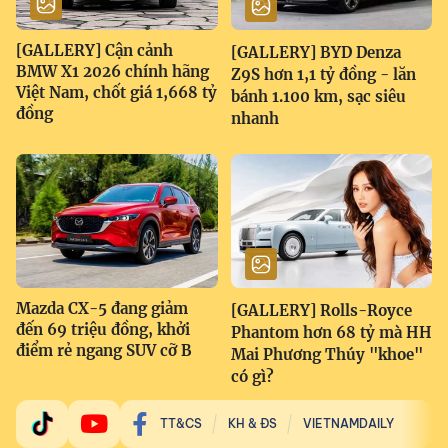
[GALLERY] Cận cảnh
[GALLERY] BYD Denza
BMW X1 2026 chính hãng
Z9S hơn 1,1 tỷ đồng - lăn
Việt Nam, chốt giá 1,668 tỷ
bánh 1.100 km, sạc siêu
đồng
nhanh
Mazda CX-5 đang giảm
[GALLERY] Rolls-Royce
đến 69 triệu đồng, khởi
Phantom hơn 68 tỷ mà HH
điểm rẻ ngang SUV cỡ B
Mai Phương Thúy "khoe"
có gì?
TT&CS
KH & ĐS
VIETNAMDAILY