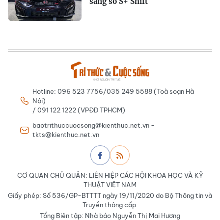
sang số S+ Shift
Hotline: 096 523 7756/035 249 5588 (Toà soạn Hà
Nội)
/ 091 122 1222 (VPĐD TPHCM)
baotrithuccuocsong@kienthuc.net.vn -
tkts@kienthuc.net.vn
CƠ QUAN CHỦ QUẢN: LIÊN HIỆP CÁC HỘI KHOA HỌC VÀ KỸ
THUẬT VIỆT NAM
Giấy phép: Số 536/GP-BTTTT ngày 19/11/2020 do Bộ Thông tin và
Truyền thông cấp.
Tổng Biên tập: Nhà báo Nguyễn Thị Mai Hương