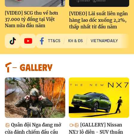
[VIDEO] SCG thu về hơn
[VIDEO] Lãi suất liên ngân
37.000 tỷ đồng tại Việt
hàng lao dốc xuống 2,2%,
Nam nửa đầu năm
thấp nhất từ đầu năm
TT&CS
KH & ĐS
VIETNAMDAILY
GALLERY
Quân đội Nga đang mở
[GALLERY] Nissan
cửa đánh chiếm đầu cầu
NX7 lộ diện - SUV thuần