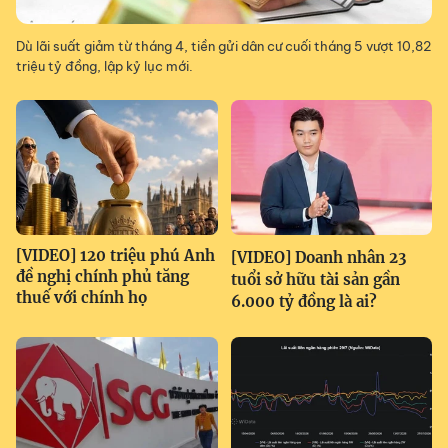
Dù lãi suất giảm từ tháng 4, tiền gửi dân cư cuối tháng 5 vượt 10,82
triệu tỷ đồng, lập kỷ lục mới.
[VIDEO] 120 triệu phú Anh
[VIDEO] Doanh nhân 23
đề nghị chính phủ tăng
tuổi sở hữu tài sản gần
thuế với chính họ
6.000 tỷ đồng là ai?