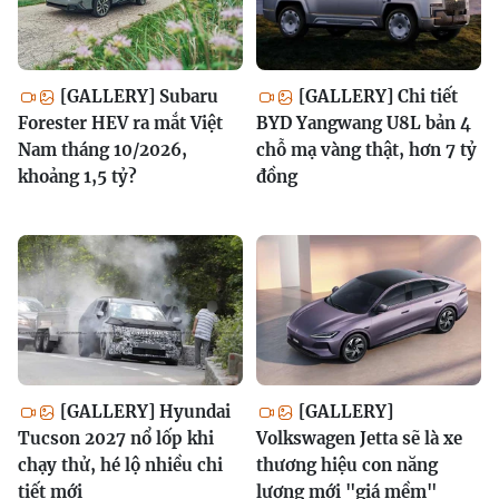
[GALLERY] Subaru
[GALLERY] Chi tiết
Forester HEV ra mắt Việt
BYD Yangwang U8L bản 4
Nam tháng 10/2026,
chỗ mạ vàng thật, hơn 7 tỷ
khoảng 1,5 tỷ?
đồng
[GALLERY] Hyundai
[GALLERY]
Tucson 2027 nổ lốp khi
Volkswagen Jetta sẽ là xe
chạy thử, hé lộ nhiều chi
thương hiệu con năng
tiết mới
lượng mới "giá mềm"