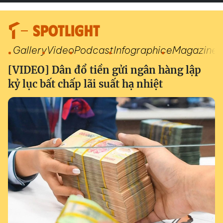
SPOTLIGHT
Gallery
Video
Podcast
Infographic
eMagazine
[VIDEO] Dân đổ tiền gửi ngân hàng lập
kỷ lục bất chấp lãi suất hạ nhiệt