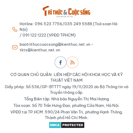
Hotline: 096 523 7756/035 249 5588 (Toà soạn Hà
Nội)
/ 091 122 1222 (VPĐD TPHCM)
baotrithuccuocsong@kienthuc.net.vn -
tkts@kienthuc.net.vn
CƠ QUAN CHỦ QUẢN: LIÊN HIỆP CÁC HỘI KHOA HỌC VÀ KỸ
THUẬT VIỆT NAM
Giấy phép: Số 536/GP-BTTTT ngày 19/11/2020 do Bộ Thông tin và
Truyền thông cấp.
Tổng Biên tập: Nhà báo Nguyễn Thị Mai Hương
Tòa soạn: Số 70 Trần Hưng Đạo, phường Cửa Nam, Hà Nội.
VPĐD tại TP.HCM: 590/24 Phan Văn Trị, phường Hạnh Thông,
Thành phố Hồ Chí Minh.