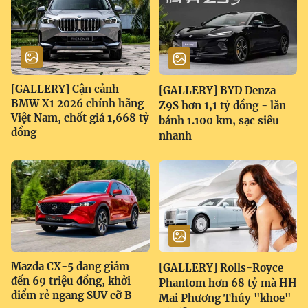
[GALLERY] Cận cảnh
[GALLERY] BYD Denza
BMW X1 2026 chính hãng
Z9S hơn 1,1 tỷ đồng - lăn
Việt Nam, chốt giá 1,668 tỷ
bánh 1.100 km, sạc siêu
đồng
nhanh
Mazda CX-5 đang giảm
[GALLERY] Rolls-Royce
đến 69 triệu đồng, khởi
Phantom hơn 68 tỷ mà HH
điểm rẻ ngang SUV cỡ B
Mai Phương Thúy "khoe"