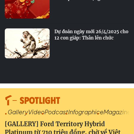
Dự đoán ngày mới 26/4/2025 cho
12 con giáp: Thân lên chức
SPOTLIGHT
Gallery
Video
Podcast
Infographic
eMagazine
[GALLERY] Ford Territory Hybrid
Platinum từ 710 triệu đồng, chờ về Việt