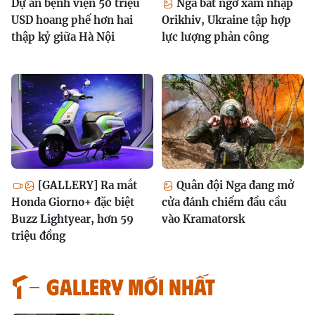
Dự án bệnh viện 50 triệu
Nga bất ngờ xâm nhập
USD hoang phế hơn hai
Orikhiv, Ukraine tập hợp
thập kỷ giữa Hà Nội
lực lượng phản công
[GALLERY] Ra mắt
Quân đội Nga đang mở
Honda Giorno+ đặc biệt
cửa đánh chiếm đầu cầu
Buzz Lightyear, hơn 59
vào Kramatorsk
triệu đồng
GALLERY MỚI NHẤT