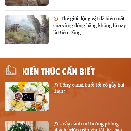
Thế giới động vật đã biến mất
của vùng đồng bằng khổng lồ nay
là Biển Đông
KIẾN THỨC CẦN BIẾT
Uống canxi buổi tối có gây hại
thận?
3 cây cảnh nữ hoàng phòng
khách, giúp trấn giữ tài lộc, bảo