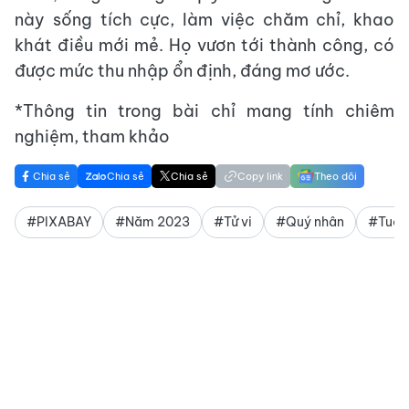
này sống tích cực, làm việc chăm chỉ, khao
khát điều mới mẻ. Họ vươn tới thành công, có
được mức thu nhập ổn định, đáng mơ ước.
*Thông tin trong bài chỉ mang tính chiêm
nghiệm, tham khảo
Chia sẻ
Chia sẻ
Chia sẻ
Copy link
Theo dõi
#PIXABAY
#Năm 2023
#Tử vi
#Quý nhân
#Tuổi