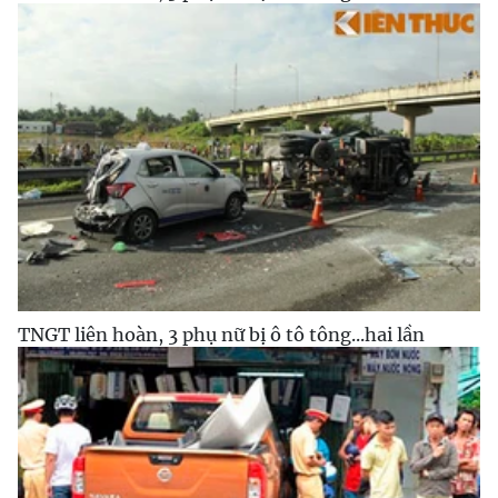
TNGT liên hoàn, 3 phụ nữ bị ô tô tông...hai lần