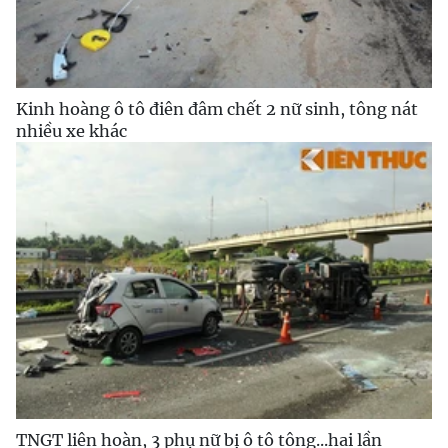
Kinh hoàng ô tô điên đâm chết 2 nữ sinh, tông nát
nhiều xe khác
TNGT liên hoàn, 3 phụ nữ bị ô tô tông...hai lần