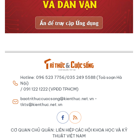
Hotline: 096 523 7756/035 249 5588 (Toà soạn Hà
Nội)
/ 091 122 1222 (VPĐD TPHCM)
baotrithuccuocsong@kienthuc.net.vn -
tkts@kienthuc.net.vn
CƠ QUAN CHỦ QUẢN: LIÊN HIỆP CÁC HỘI KHOA HỌC VÀ KỸ
THUẬT VIỆT NAM