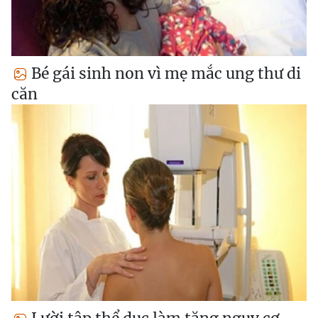
Bé gái sinh non vì mẹ mắc ung thư di
căn