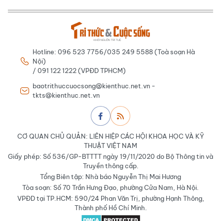
Hotline: 096 523 7756/035 249 5588 (Toà soạn Hà
Nội)
/ 091 122 1222 (VPĐD TPHCM)
baotrithuccuocsong@kienthuc.net.vn -
tkts@kienthuc.net.vn
CƠ QUAN CHỦ QUẢN: LIÊN HIỆP CÁC HỘI KHOA HỌC VÀ KỸ
THUẬT VIỆT NAM
Giấy phép: Số 536/GP-BTTTT ngày 19/11/2020 do Bộ Thông tin và
Truyền thông cấp.
Tổng Biên tập: Nhà báo Nguyễn Thị Mai Hương
Tòa soạn: Số 70 Trần Hưng Đạo, phường Cửa Nam, Hà Nội.
VPĐD tại TP.HCM: 590/24 Phan Văn Trị, phường Hạnh Thông,
Thành phố Hồ Chí Minh.