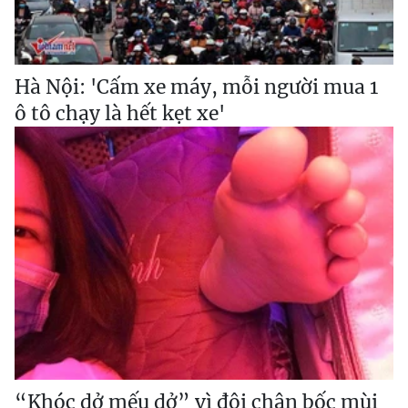
Hà Nội: 'Cấm xe máy, mỗi người mua 1
ô tô chạy là hết kẹt xe'
“Khóc dở mếu dở” vì đôi chân bốc mùi