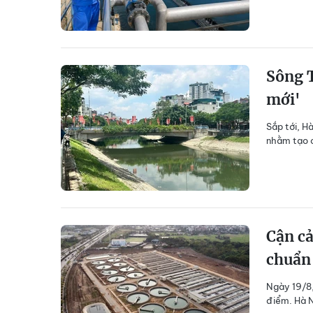
Sông T
mới'
Sắp tới, H
nhằm tạo c
Cận cả
chuẩn
Ngày 19/8,
điểm. Hà N