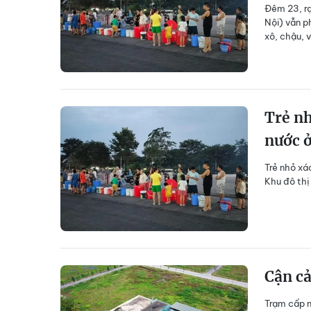
Đêm 23, rạ
Nội) vẫn p
xô, chậu, 
Trẻ nh
nước 
Trẻ nhỏ xá
Khu đô thị
Cận c
Trạm cấp n