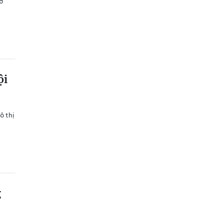
ở
ội
ô thị
g