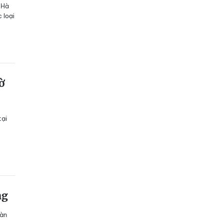
 Hà
 loại
ờ
tại
ng
gàn