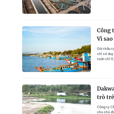
Công t
Vì sa
Gói thầu t
chỉ có duy
toán chỉ 0
Dakwac
trò tr
Công ty CP
cho chủ đầ