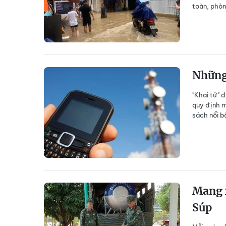
toàn, phòn
Những 
"Khai tử" 
quy định m
sách nổi b
Mang x
Súp