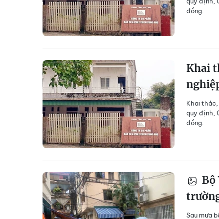
quy định, 
đồng.
Khai 
nghiệp
Khai thác,
quy định, 
đồng.
Bộ 
trường
Sau mưa bã