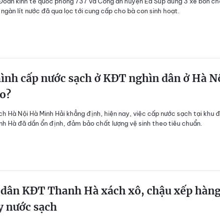
Đoàn kinh tế quốc phòng 737 và Công an huyện Ea Súp dùng 3 xe bồn ch
ngàn lít nước đã qua lọc tới cung cấp cho bà con sinh hoạt.
ình cấp nước sạch ở KĐT nghìn dân ở Hà N
ào?
ch Hà Nội Hà Minh Hải khẳng định, hiện nay, việc cấp nước sạch tại khu đ
h Hà đã dần ổn định, đảm bảo chất lượng vệ sinh theo tiêu chuẩn.
 dân KĐT Thanh Hà xách xô, chậu xếp hàn
y nước sạch