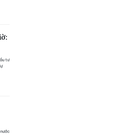
iờ:
ầu tư
dự
 nước