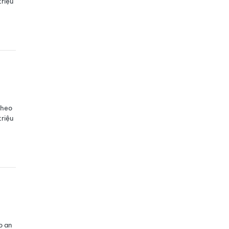
triệu
theo
triệu
o an