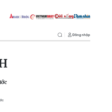
Đăng nhập
CH
ước
ước