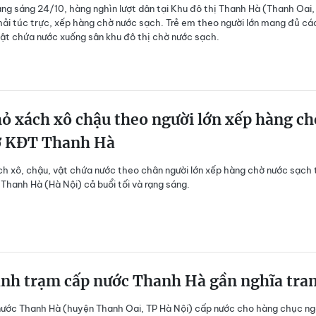
ng sáng 24/10, hàng nghìn lượt dân tại Khu đô thị Thanh Hà (Thanh Oai,
hải túc trực, xếp hàng chờ nước sạch. Trẻ em theo người lớn mang đủ các
vật chứa nước xuống sân khu đô thị chờ nước sạch.
ỏ xách xô chậu theo người lớn xếp hàng ch
ở KĐT Thanh Hà
ch xô, chậu, vật chứa nước theo chân người lớn xếp hàng chờ nước sạch 
 Thanh Hà (Hà Nội) cả buổi tối và rạng sáng.
ảnh trạm cấp nước Thanh Hà gần nghĩa tra
ước Thanh Hà (huyện Thanh Oai, TP Hà Nội) cấp nước cho hàng chục n