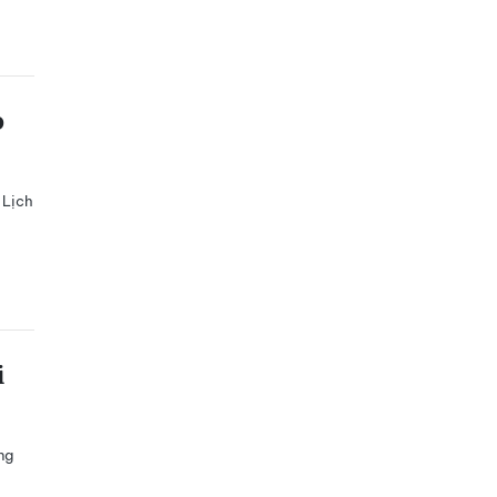
o
 Lịch
i
ng