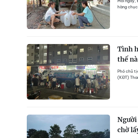
Mỗi ngày, 
hàng chục 
Tình h
thế n
Phó chủ tị
(KĐT) Than
Người
chờ lấ