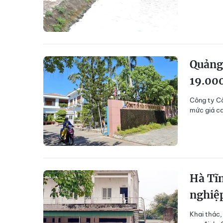
Quảng 
19.00
Công ty Cổ
mức giá ca
Hà Tĩ
nghiệp
Khai thác,