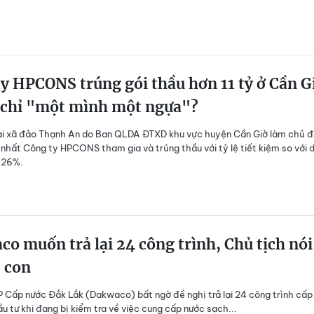
y HPCONS trúng gói thầu hơn 11 tỷ ở Cần G
o chỉ "một mình một ngựa"?
ại xã đảo Thạnh An do Ban QLDA ĐTXD khu vực huyện Cần Giờ làm chủ đ
 nhất Công ty HPCONS tham gia và trúng thầu với tỷ lệ tiết kiệm so với 
,26%.
o muốn trả lại 24 công trình, Chủ tịch nói
ẻ con
 Cấp nước Đắk Lắk (Dakwaco) bất ngờ đề nghị trả lại 24 công trình cấp
u tư khi đang bị kiểm tra về việc cung cấp nước sạch...