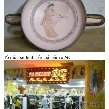
Tò mò loạt lệnh cấm oái oăm ở Mỹ