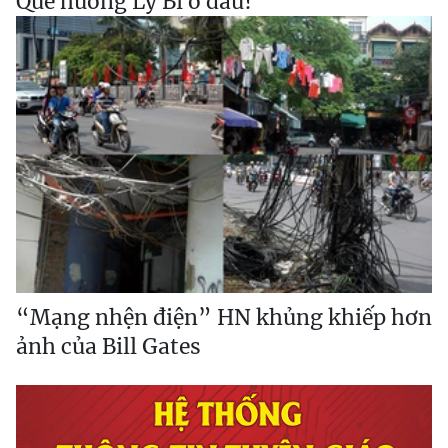
Quê hương Lý Bí ở đâu?
“Mạng nhện điện” HN khủng khiếp hơn
ảnh của Bill Gates