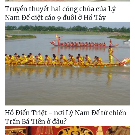
Truyền thuyết hai công chúa của Lý
Nam Đế diệt cáo 9 đuôi ở Hồ Tây
Hồ Điển Triệt - nơi Lý Nam Đế tử chiến
Trần Bá Tiên ở đâu?