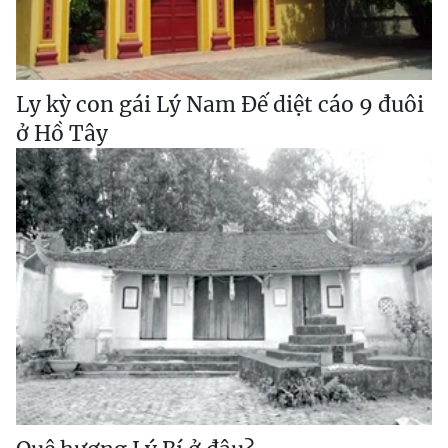
Ly kỳ con gái Lý Nam Đế diệt cáo 9 đuôi
ở Hồ Tây