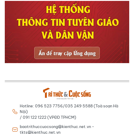
Hotline: 096 523 7756/035 249 5588 (Toà soạn Hà
Nội)
/ 091 122 1222 (VPĐD TPHCM)
baotrithuccuocsong@kienthuc.net.vn -
tkts@kienthuc.net.vn