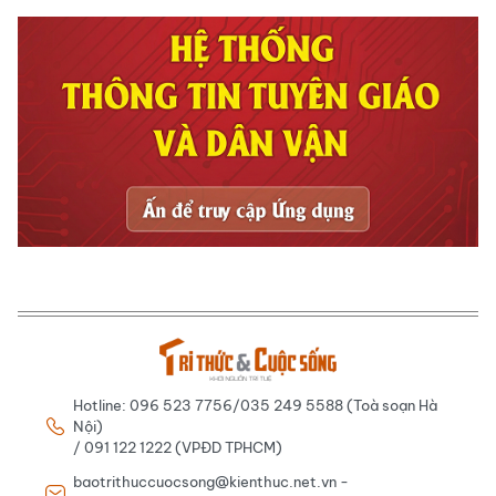
Hotline: 096 523 7756/035 249 5588 (Toà soạn Hà
Nội)
/ 091 122 1222 (VPĐD TPHCM)
baotrithuccuocsong@kienthuc.net.vn -