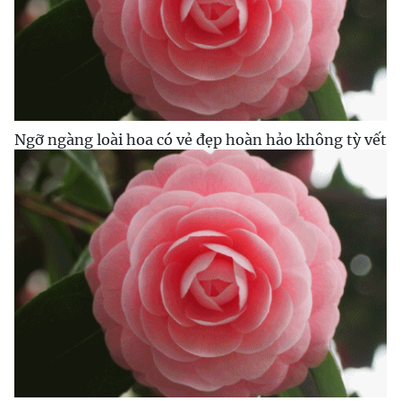
Ngỡ ngàng loài hoa có vẻ đẹp hoàn hảo không tỳ vết