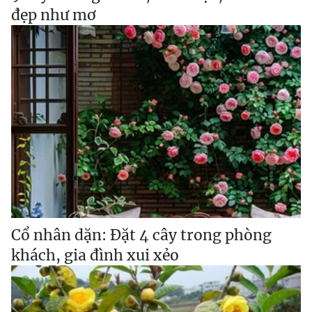
đẹp như mơ
Cổ nhân dặn: Đặt 4 cây trong phòng
khách, gia đình xui xẻo