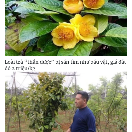
Loài trà “thần dược” bị săn tìm như báu vật, giá đắt
đỏ 2 triệu/kg