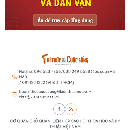
Hotline: 096 523 7756/035 249 5588 (Toà soạn Hà
Nội)
/ 091 122 1222 (VPĐD TPHCM)
baotrithuccuocsong@kienthuc.net.vn -
tkts@kienthuc.net.vn
CƠ QUAN CHỦ QUẢN: LIÊN HIỆP CÁC HỘI KHOA HỌC VÀ KỸ
THUẬT VIỆT NAM