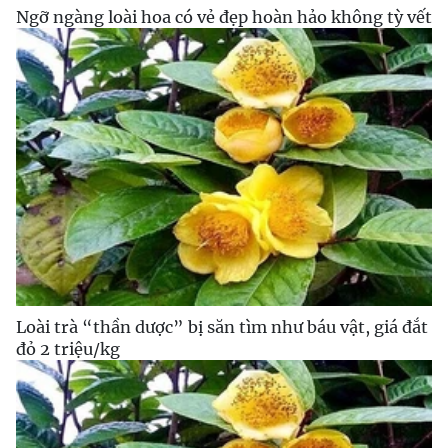
Ngỡ ngàng loài hoa có vẻ đẹp hoàn hảo không tỳ vết
Loài trà “thần dược” bị săn tìm như báu vật, giá đắt
đỏ 2 triệu/kg