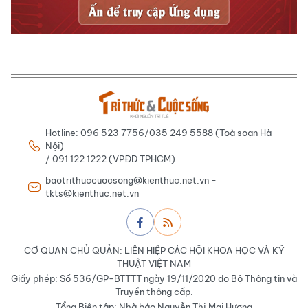
Hotline: 096 523 7756/035 249 5588 (Toà soạn Hà
Nội)
/ 091 122 1222 (VPĐD TPHCM)
baotrithuccuocsong@kienthuc.net.vn -
tkts@kienthuc.net.vn
CƠ QUAN CHỦ QUẢN: LIÊN HIỆP CÁC HỘI KHOA HỌC VÀ KỸ
THUẬT VIỆT NAM
Giấy phép: Số 536/GP-BTTTT ngày 19/11/2020 do Bộ Thông tin và
Truyền thông cấp.
Tổng Biên tập: Nhà báo Nguyễn Thị Mai Hương