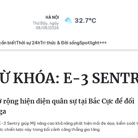
HÀ NỘI
32.7°C
Thứ Bảy, ngày
08/08/2026
cần biết
Thời sự 24h
Tri thức & Đời sống
Spotlight
Ừ KHÓA:
E-3 SENT
rộng hiện diện quân sự tại Bắc Cực để đối
ga
 E-3 Sentry giúp Mỹ nâng cao khả năng phát hiện mối đe dọa, kiểm soát 
ực chiến lược này trong bối cảnh căng thẳng gia tăng.