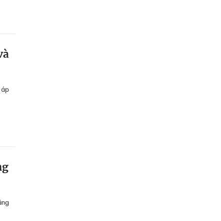
và
 áp
ng
ăng