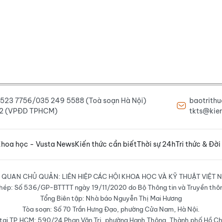
6 523 7756/035 249 5588 (Toà soạn Hà Nội)
baotrith
222 (VPĐD TPHCM)
tkts@kien
hoa học - Vusta News
Kiến thức cần biết
Thời sự 24h
Tri thức & Đời
 QUAN CHỦ QUẢN: LIÊN HIỆP CÁC HỘI KHOA HỌC VÀ KỸ THUẬT VIỆT 
hép: Số 536/GP-BTTTT ngày 19/11/2020 do Bộ Thông tin và Truyền thô
Tổng Biên tập: Nhà báo Nguyễn Thị Mai Hương
Tòa soạn: Số 70 Trần Hưng Đạo, phường Cửa Nam, Hà Nội.
ại TP.HCM: 590/24 Phan Văn Trị, phường Hạnh Thông, Thành phố Hồ Ch