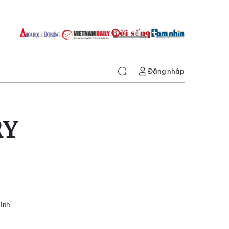
Đăng nhập
RY
tình