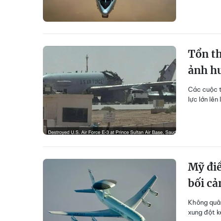
Tổn th
ảnh hư
Các cuộc t
lực lớn lê
Mỹ điề
bối cả
Không quân
xung đột k