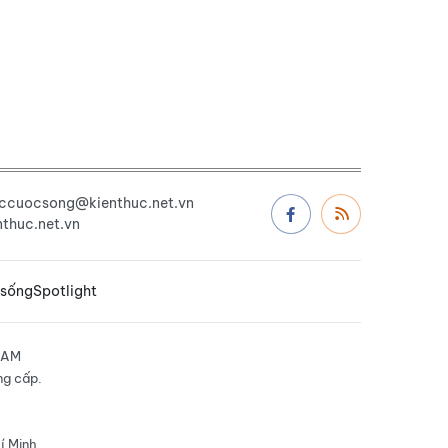
uccuocsong@kienthuc.net.vn
thuc.net.vn
 sống
Spotlight
NAM
ng cấp.
í Minh.