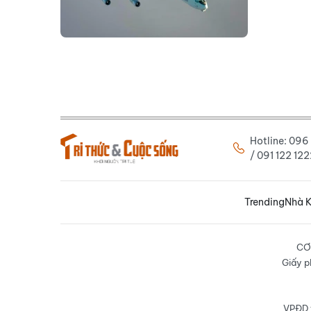
Hotline: 09
/ 091 122 1
Trending
Nhà K
CƠ
Giấy p
VPĐD t