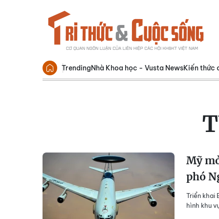
Trending
Nhà Khoa học - Vusta News
Kiến thức 
T
Mỹ mở 
phó N
Triển khai
hình khu v