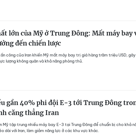
ất lớn của Mỹ ở Trung Đông: Mất máy bay 
ởng đến chiến lược
ấn công của Iran khiến Mỹ mất máy bay trị giá hàng trăm triệu USD, gây
n lực lượng không quân và khả năng phòng thủ.
u gần 40% phi đội E-3 tới Trung Đông tro
nh căng thẳng Iran
 Mỹ tập trung nhiều máy bay E-3 tại Trung Đông để chuẩn bị cho khả n
éo dài với Iran, làm giảm năng lực ở các khu vực khác.