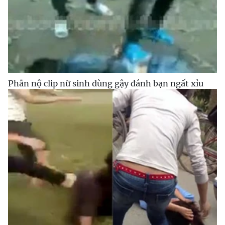
Phẫn nộ clip nữ sinh dùng gậy đánh bạn ngất xỉu