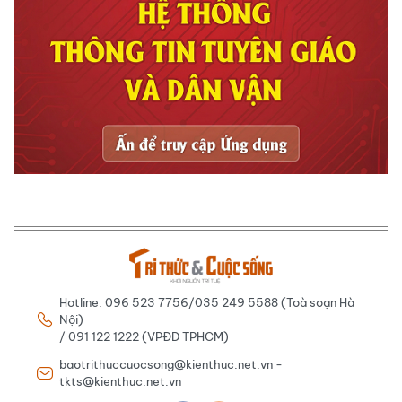
Hotline: 096 523 7756/035 249 5588 (Toà soạn Hà
Nội)
/ 091 122 1222 (VPĐD TPHCM)
baotrithuccuocsong@kienthuc.net.vn -
tkts@kienthuc.net.vn