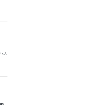
y
i xưa
bạn