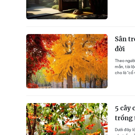
Sân tr
đời
Theo người
mắn, tài l
cho là "cổ
5 cây 
trồng 
Dưới đây l