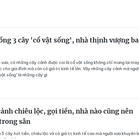
ồng 3 cây 'cổ vật sống', nhà thịnh vượng ba
 xưa, có những cây cảnh được coi là cổ vật sống không chỉ mang lại ma
ộc cho gia đình mà còn có giá trị kinh tế lớn. Vậy những cây cảnh mà ngườ
 vật sống" là những cây gì
cảnh chiêu lộc, gọi tiền, nhà nào cũng nên
trong sân
à 5 cây hút tiền, chiêu lộc và có giá trị kinh tế cao mà người xưa khuyên 