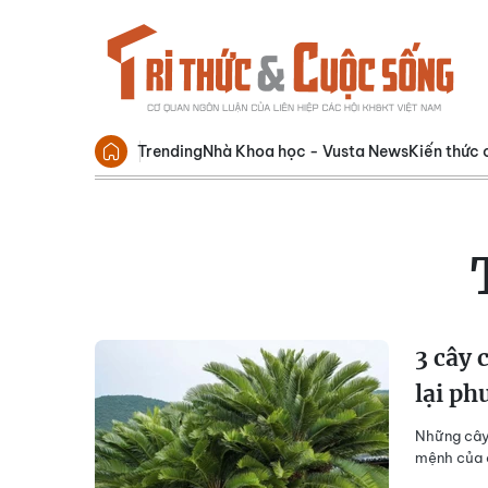
Trending
Nhà Khoa học - Vusta News
Kiến thức 
3 cây 
lại ph
Những cây 
mệnh của c