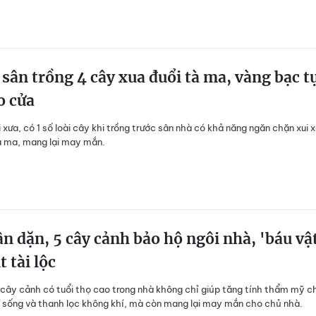
sân trồng 4 cây xua đuổi tà ma, vàng bạc t
o cửa
 xưa, có 1 số loài cây khi trồng trước sân nhà có khả năng ngăn chặn xui 
à ma, mang lại may mắn.
n dặn, 5 cây cảnh bảo hộ ngôi nhà, 'báu vậ
t tài lộc
 cây cảnh có tuổi thọ cao trong nhà không chỉ giúp tăng tính thẩm mỹ c
 sống và thanh lọc không khí, mà còn mang lại may mắn cho chủ nhà.