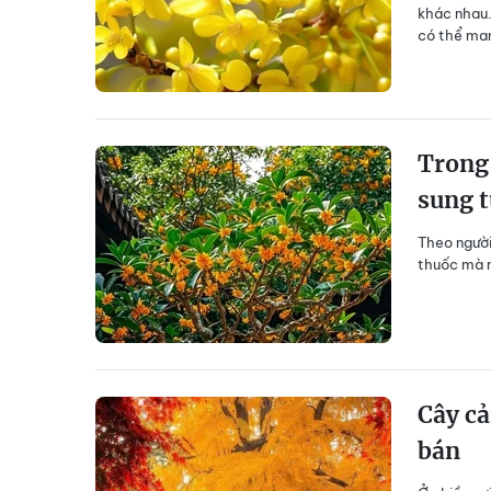
khác nhau.
có thể man
Trong 
sung t
Theo người
thuốc mà n
Cây c
bán