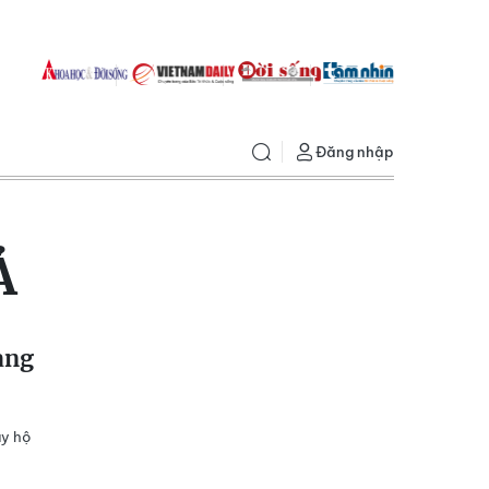
Đăng nhập
Ả
ang
ây hộ