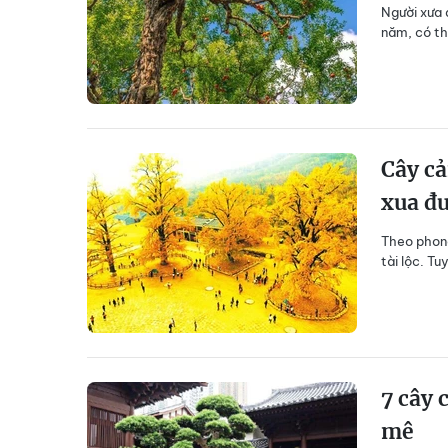
Người xưa 
năm, có th
Cây cả
xua đu
Theo phong
tài lộc. Tu
7 cây 
mê