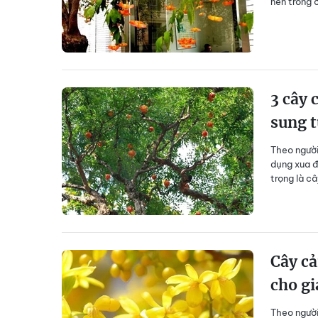
nên trồng ở
3 cây 
sung t
Theo người
dụng xua đ
trọng là c
Cây cả
cho gi
Theo người