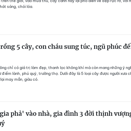
 trên thế giới, vào mùa thu, cây cảnh này lại phô diễn vẻ đẹp rực rỡ, với
hát sáng, chói lóa.
rồng 5 cây, con cháu sung túc, ngũ phúc đ
ông chỉ có giá trị làm đẹp, thanh lọc không khí mà còn mang những ý ng
 điềm lành, phú quý, trường thọ. Dưới đây là 5 loại cây được người xưa 
lại may mắn, giàu có.
 gia phả' vào nhà, gia đình 3 đời thịnh vượn
uý