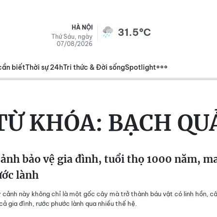
HÀ NỘI
31.5°C
Thứ Sáu, ngày
07/08/2026
cần biết
Thời sự 24h
Tri thức & Đời sống
Spotlight
TỪ KHÓA:
BẠCH QU
cảnh bảo vệ gia đình, tuổi thọ 1000 năm, m
ước lành
cảnh này không chỉ là một gốc cây mà trở thành báu vật có linh hồn, c
ả gia đình, rước phước lành qua nhiều thế hệ.