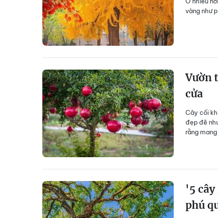
Ở nhiều nơi
vàng như p
Vườn t
cửa
Cây cối kh
đẹp đẽ như
rằng mang 
'5 cây
phú q