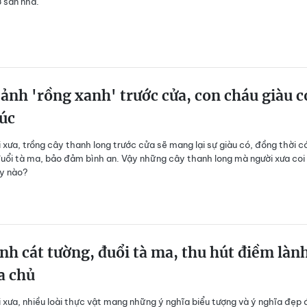
 sân nhà. ​
cảnh 'rồng xanh' trước cửa, con cháu giàu c
úc
 xưa, trồng cây thanh long trước cửa sẽ mang lại sự giàu có, đồng thời c
uổi tà ma, bảo đảm bình an. Vậy những cây thanh long mà người xưa coi
ây nào?
nh cát tường, đuổi tà ma, thu hút điềm làn
a chủ
 xưa, nhiều loài thực vật mang những ý nghĩa biểu tượng và ý nghĩa đẹp 