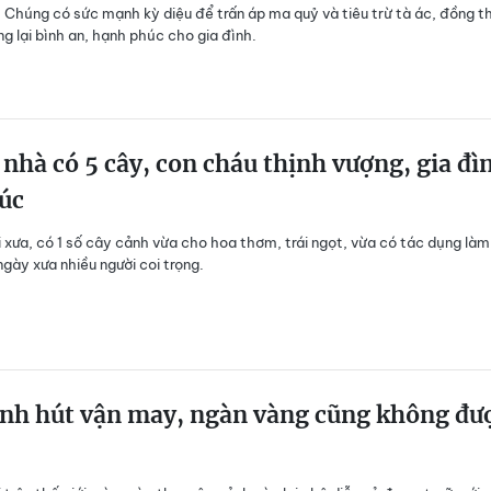
 Chúng có sức mạnh kỳ diệu để trấn áp ma quỷ và tiêu trừ tà ác, đồng t
g lại bình an, hạnh phúc cho gia đình.
nhà có 5 cây, con cháu thịnh vượng, gia đì
úc
 xưa, có 1 số cây cảnh vừa cho hoa thơm, trái ngọt, vừa có tác dụng làm
gày xưa nhiều người coi trọng.
ảnh hút vận may, ngàn vàng cũng không đư