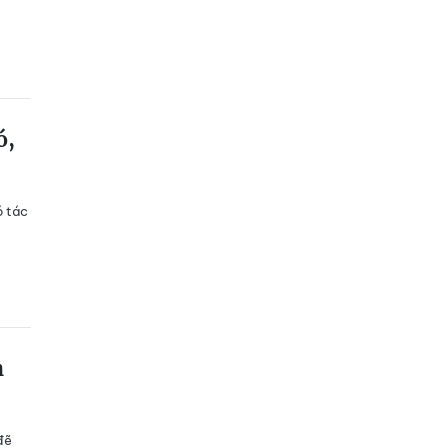
ó,
ó tác
h
đẽ