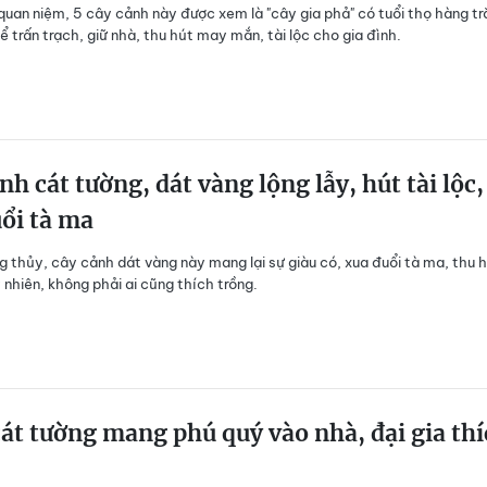
quan niệm, 5 cây cảnh này được xem là "cây gia phả" có tuổi thọ hàng t
ể trấn trạch, giữ nhà, thu hút may mắn, tài lộc cho gia đình.
nh cát tường, dát vàng lộng lẫy, hút tài lộc,
ổi tà ma
 thủy, cây cảnh dát vàng này mang lại sự giàu có, xua đuổi tà ma, thu 
y nhiên, không phải ai cũng thích trồng.
cát tường mang phú quý vào nhà, đại gia th