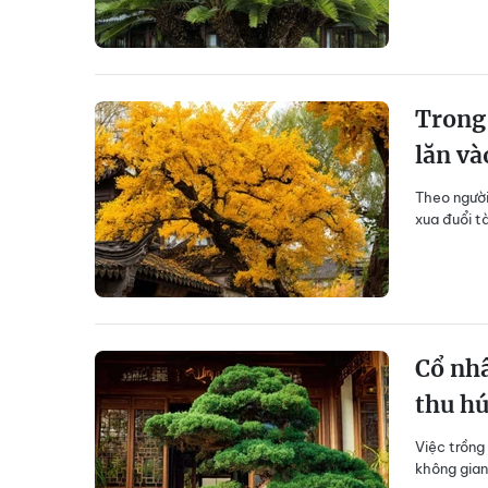
Trong 
lăn và
Theo người
xua đuổi t
Cổ nhâ
thu hú
Việc trồng
không gian