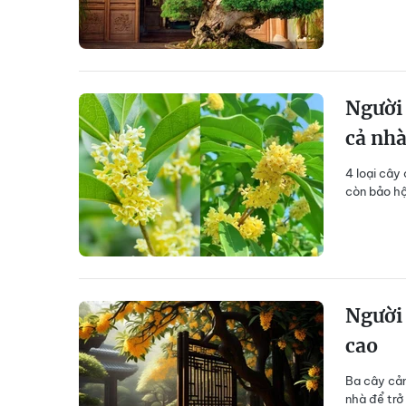
Người 
cả nhà
4 loại cây
còn bảo hộ
Người 
cao
Ba cây cản
nhà để trở