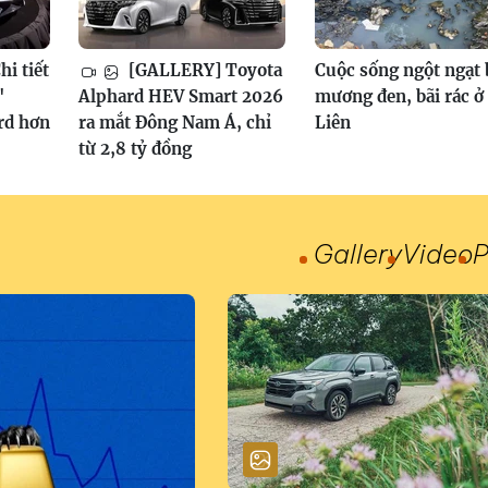
i tiết
[GALLERY] Toyota
Cuộc sống ngột ngạt
"
Alphard HEV Smart 2026
mương đen, bãi rác ở
rd hơn
ra mắt Đông Nam Á, chỉ
Liên
từ 2,8 tỷ đồng
Gallery
Video
P