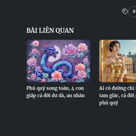
#
BÀI LIÊN QUAN
Phú quý song toàn, 4 con
Ai có đường chỉ 
giáp cả đời dư dả, an nhàn
tam giác, cả đời
phú quý