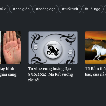
tử vi
#con giáp
#hoàng đạo
#tuổi tuất
#tuổi ngọ
tay hình
Tử vi 12 cung hoàng đạo
Từ Rằm thán
 giàu sang,
8/10/2024: Ma Kết vướng
bạc, của nả 
rắc rối