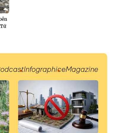
 bên
 Tứ
odcast
Infographic
eMagazine