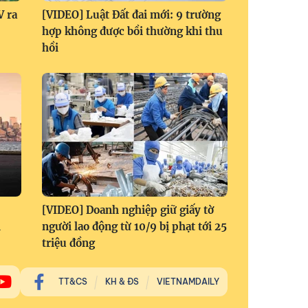
V ra
[VIDEO] Luật Đất đai mới: 9 trường
hợp không được bồi thường khi thu
hồi
[VIDEO] Doanh nghiệp giữ giấy tờ
i
người lao động từ 10/9 bị phạt tới 25
triệu đồng
TT&CS
KH & ĐS
VIETNAMDAILY