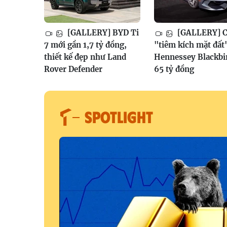
[GALLERY] BYD Ti
[GALLERY] Ch
7 mới gần 1,7 tỷ đồng,
"tiêm kích mặt đất
thiết kế đẹp như Land
Hennessey Blackbi
Rover Defender
65 tỷ đồng
SPOTLIGHT