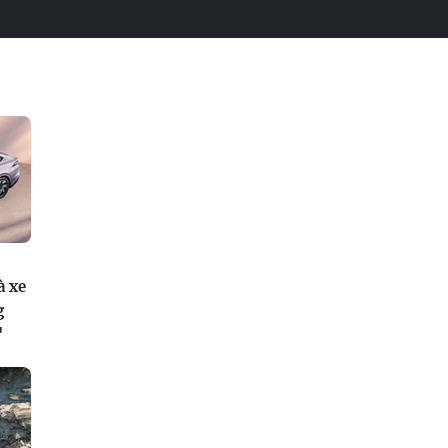
à xe
g
"