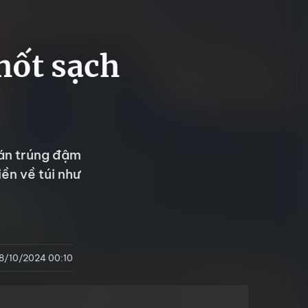
 hốt sạch
oán trúng đậm
iền về túi như
18/10/2024 00:10