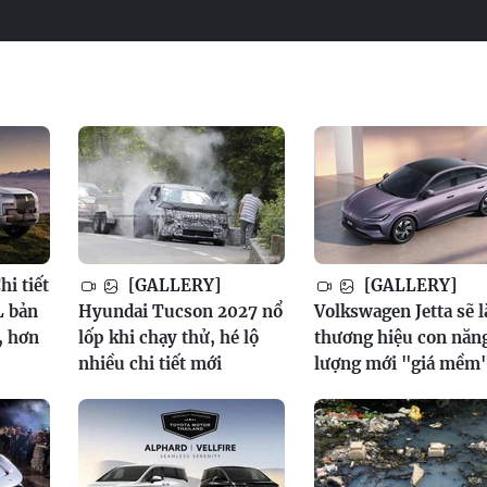
i tiết
[GALLERY]
[GALLERY]
 bản
Hyundai Tucson 2027 nổ
Volkswagen Jetta sẽ l
, hơn
lốp khi chạy thử, hé lộ
thương hiệu con năn
nhiều chi tiết mới
lượng mới "giá mềm