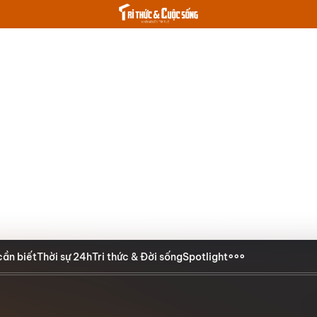
cần biết
Thời sự 24h
Tri thức & Đời sống
Spotlight