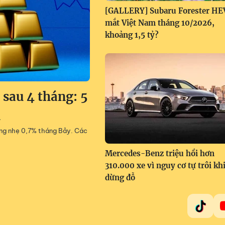
[GALLERY] Subaru Forester HE
mắt Việt Nam tháng 10/2026,
khoảng 1,5 tỷ?
 sau 4 tháng: 5
i
tăng nhẹ 0,7% tháng Bảy. Các
Mercedes-Benz triệu hồi hơn
310.000 xe vì nguy cơ tự trôi kh
dừng đỗ