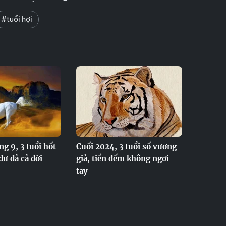
#tuổi hợi
g 9, 3 tuổi hốt
Cuối 2024, 3 tuổi số vương
dư dả cả đời
giả, tiền đếm không ngơi
tay