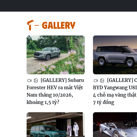
GALLERY
[GALLERY] Subaru
[GALLERY] Ch
Forester HEV ra mắt Việt
BYD Yangwang U8L
Nam tháng 10/2026,
4 chỗ mạ vàng thật
khoảng 1,5 tỷ?
7 tỷ đồng