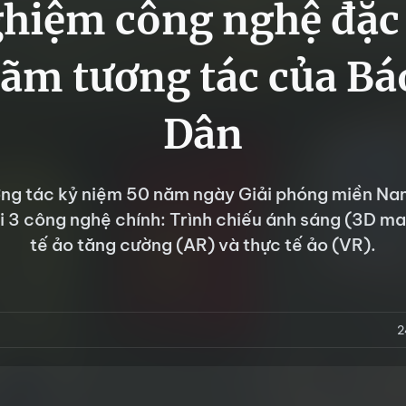
ghiệm công nghệ đặc b
lãm tương tác của B
Dân
ơng tác kỷ niệm 50 năm ngày Giải phóng miền Na
i 3 công nghệ chính: Trình chiếu ánh sáng (3D ma
tế ảo tăng cường (AR) và thực tế ảo (VR).
2