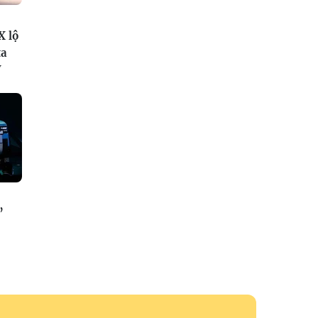
X lộ
ta
V
”