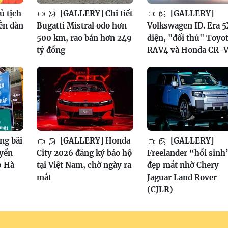
ủ tịch
[GALLERY] Chi tiết
[GALLERY]
ễn đàn
Bugatti Mistral odo hơn
Volkswagen ID. Era 5
500 km, rao bán hơn 249
diện, "đối thủ" Toyo
tỷ đồng
RAV4 và Honda CR-
ng bãi
[GALLERY] Honda
[GALLERY]
uyển
City 2026 đăng ký bảo hộ
Freelander “hồi sinh
p Hà
tại Việt Nam, chờ ngày ra
đẹp mắt nhờ Chery
mắt
Jaguar Land Rover
(CJLR)