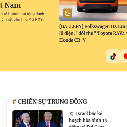
ệt Nam
lên kế hoạch mở rộng danh
 ý nhất chính là MG RX9.
[GALLERY] Volkswagen ID. Era
lộ diện, "đối thủ" Toyota RAV4 
Honda CR-V
CHIẾN SỰ TRUNG ĐÔNG
Israel bác kế
hoạch hòa bình 15