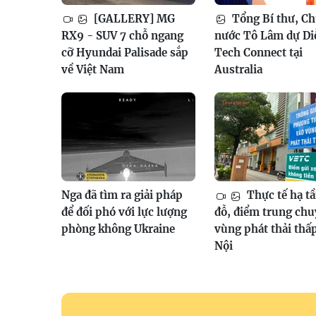
[GALLERY] MG
Tổng Bí thư, Ch
RX9 - SUV 7 chỗ ngang
nước Tô Lâm dự Di
cỡ Hyundai Palisade sắp
Tech Connect tại
về Việt Nam
Australia
Nga đã tìm ra giải pháp
Thực tế hạ tầ
để đối phó với lực lượng
đỗ, điểm trung ch
phòng không Ukraine
vùng phát thải thấ
Nội