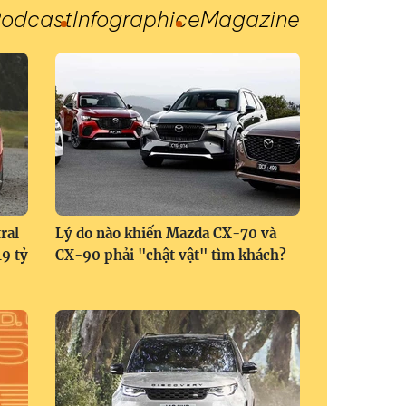
odcast
Infographic
eMagazine
ral
Lý do nào khiến Mazda CX-70 và
9 tỷ
CX-90 phải "chật vật" tìm khách?