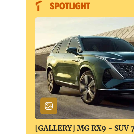
SPOTLIGHT
[GALLERY] MG RX9 - SUV 7