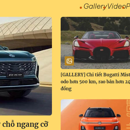
Gallery
Video
P
[GALLERY] Chi tiết Bugatti Mist
odo hơn 500 km, rao bán hơn 24
đồng
 chỗ ngang cỡ