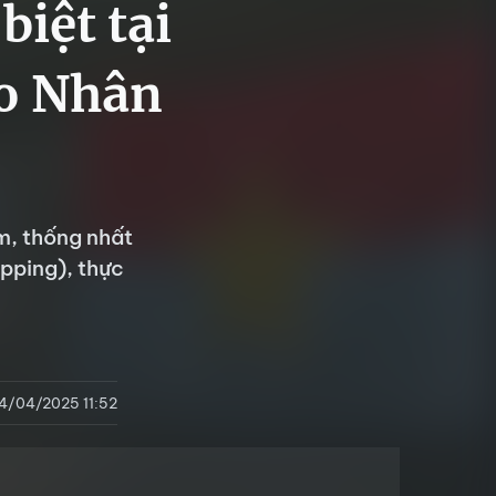
iệt tại
áo Nhân
m, thống nhất
pping), thực
4/04/2025 11:52