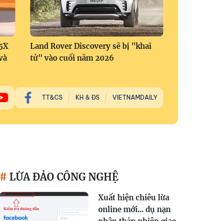
 5X
Land Rover Discovery sẽ bị "khai
và
tử" vào cuối năm 2026
TT&CS
KH & ĐS
VIETNAMDAILY
LỪA ĐẢO CÔNG NGHỆ
Xuất hiện chiêu lừa
online mới... dụ nạn