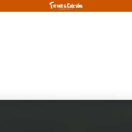
cần biết
Thời sự 24h
Tri thức & Đời sống
Spotlight