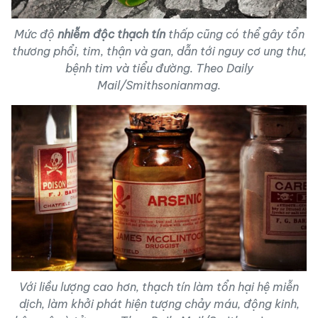
Mức độ
nhiễm độc thạch tín
thấp cũng có thể gây tổn
thương phổi, tim, thận và gan, dẫn tới nguy cơ ung thư,
bệnh tim và tiểu đường. Theo Daily
Mail/Smithsonianmag.
Với liều lượng cao hơn,
thạch tín
làm tổn hại hệ miễn
dịch, làm khởi phát hiện tượng chảy máu, động kinh,