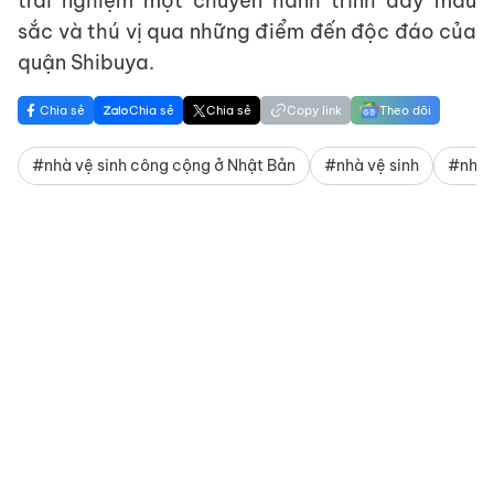
trải nghiệm một chuyến hành trình đầy màu
sắc và thú vị qua những điểm đến độc đáo của
quận Shibuya.
Chia sẻ
Chia sẻ
Chia sẻ
Copy link
Theo dõi
#nhà vệ sinh công cộng ở Nhật Bản
#nhà vệ sinh
#nhà 