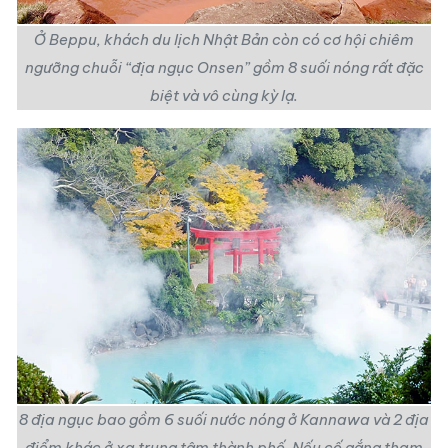
Ở Beppu, khách du lịch Nhật Bản còn có cơ hội chiêm
ngưỡng chuỗi “địa ngục Onsen” gồm 8 suối nóng rất đặc
biệt và vô cùng kỳ lạ.
8 địa ngục bao gồm 6 suối nước nóng ở Kannawa và 2 địa
điểm khác ở xa trung tâm thành phố. Nếu cố gắng tham