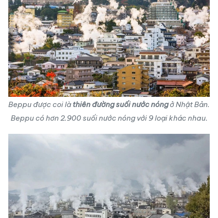
Beppu được coi là
thiên đường suối nước nóng
ở Nhật Bản.
Beppu có hơn 2.900 suối nước nóng với 9 loại khác nhau.